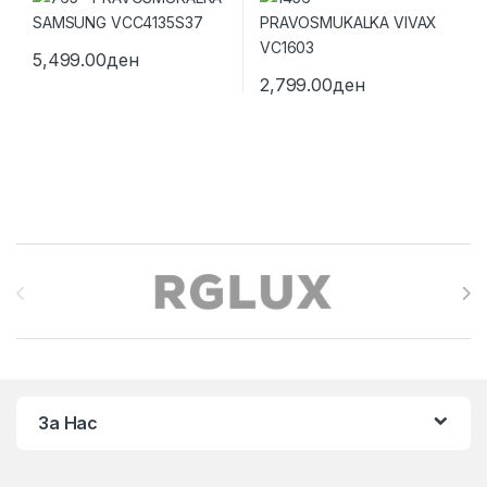
5,499.00
ден
2,799.00
ден
Brands Carousel
За Нас