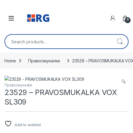
Skip to navigation
Skip to content
Open
0
Search for:
Home
Правосмукалки
23529 – PRAVOSMUKALKA VOX
🔍
Правосмукалки
23529 – PRAVOSMUKALKA VOX
SL309
Add to wishlist