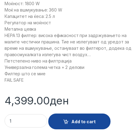
Моќност: 1800 W
Моќ на вшмукување: 360 W
Капацитет на ќеса: 2.5 л
Регулатор на моќност
Метална цевка
HEPA 13 филтер: висока ефикасност при задржувањето на
малите честички прашина. Тие не излегуваат од уредот за
време на вшмукување, остануваат во филтерот, додека од
правосмукалката излегува чист воздух…
Петстепено ниво на филтрација
Универзална голема четка + 2 делови
Филтер што се мие
FAIL SAFE
4,399.00
ден
23529 - PRAVOSMUKALKA VOX SL309 quantity
Add to cart