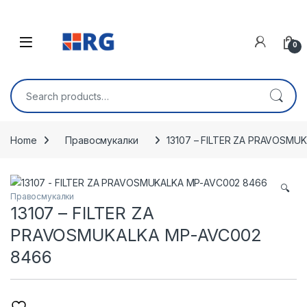
Skip to navigation
Skip to content
Open
0
Search for:
Home
Правосмукалки
13107 – FILTER ZA PRAVOSMU
🔍
Правосмукалки
13107 – FILTER ZA
PRAVOSMUKALKA MP-AVC002
8466