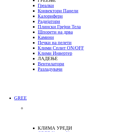
ГРЕЕЊЕ
Греалки
Конвектори Панели
Калорифери
Радијатори
Плински Грејни Тела
Шпорети на дрва
Камини
Печки на пелети
Клими Сплит ON/OFF
Клими Инвертер
ЛАДЕЊЕ
Вентилатори
Разладувачи
GREE
КЛИМА УРЕДИ