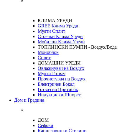
КЛИМА УРЕДИ
GREE Клима Уреди
Мулти Сплит
Стоечки Клима Уреди
Мобилни Клима Уреди
ТОПЛИНСКИ ПУМПИ - Воздух/Вода
Моноблок
Сплит
ДОМАШНИ УРЕДИ
Овлажнувач на Воздух
Мулти Готвач
Прочистувач на Воздух
Електричен Бокал
Готвач на Притисок
Индукциски Шпорет
Дом и Градина
ДОМ
Сефови
Канцеларицки Столици