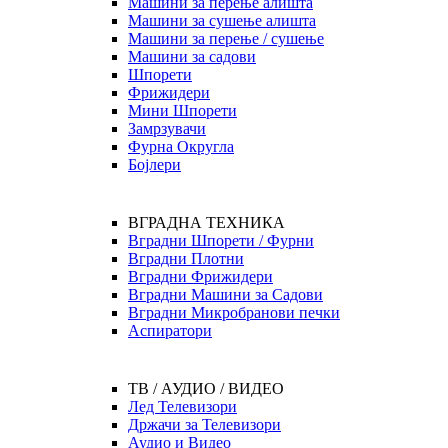
Машини за перење алишта
Машини за сушење алишта
Машини за перење / сушење
Машини за садови
Шпорети
Фрижидери
Мини Шпорети
Замрзувачи
Фурна Округла
Бојлери
ВГРАДНА ТЕХНИКА
Вградни Шпорети / Фурни
Вградни Плотни
Вградни Фрижидери
Вградни Машини за Садови
Вградни Микробранови печки
Аспиратори
ТВ / АУДИО / ВИДЕО
Лед Телевизори
Држачи за Телевизори
Аудио и Видео