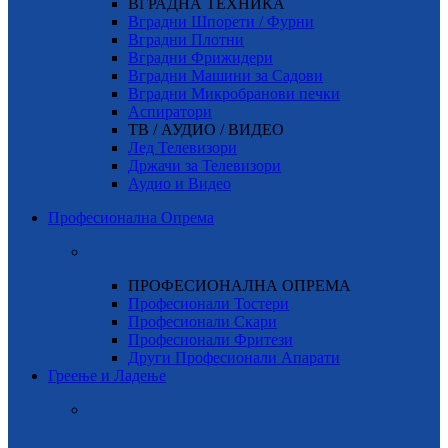
ВГРАДНА ТЕХНИКА
Вградни Шпорети / Фурни
Вградни Плотни
Вградни Фрижидери
Вградни Машини за Садови
Вградни Микробранови печки
Аспиратори
ТВ / АУДИО / ВИДЕО
Лед Телевизори
Држачи за Телевизори
Аудио и Видео
Професионална Опрема
ПРОФЕСИОНАЛНА ОПРЕМА
Професионали Тостери
Професионали Скари
Професионали Фритези
Други Професионали Апарати
Греење и Ладење