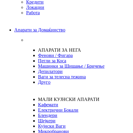
Кредити
Локации
Работа
Апарати за Домаќинство
АПАРАТИ ЗА НЕГА
Фенови / Фигара
Пегли за Коса
Машинки за Шишање / Бричење
Депилатори
Ваги за телесна тежина
Друго
МАЛИ КУЈНСКИ АПАРАТИ
Кафемати
Електрични Бокали
Блендери
Шејкери
Кујнски Ваги
Микробранови