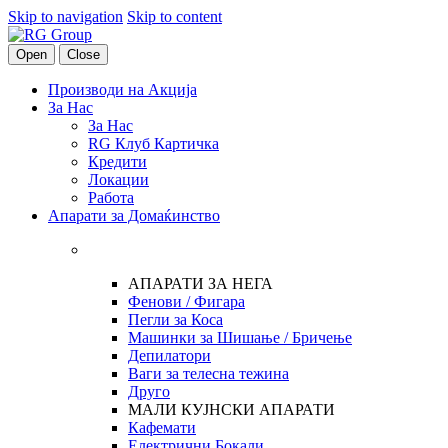
Skip to navigation
Skip to content
Open
Close
Производи на Акција
За Нас
За Нас
RG Клуб Картичка
Кредити
Локации
Работа
Апарати за Домаќинство
АПАРАТИ ЗА НЕГА
Фенови / Фигара
Пегли за Коса
Машинки за Шишање / Бричење
Депилатори
Ваги за телесна тежина
Друго
МАЛИ КУЈНСКИ АПАРАТИ
Кафемати
Електрични Бокали