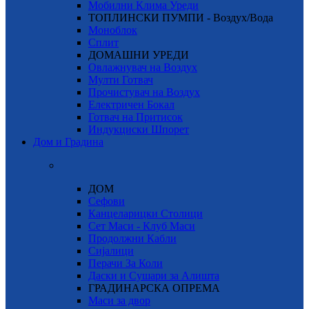
Мобилни Клима Уреди
ТОПЛИНСКИ ПУМПИ - Воздух/Вода
Моноблок
Сплит
ДОМАШНИ УРЕДИ
Овлажнувач на Воздух
Мулти Готвач
Прочистувач на Воздух
Електричен Бокал
Готвач на Притисок
Индукциски Шпорет
Дом и Градина
ДОМ
Сефови
Канцеларицки Столици
Сет Маси - Клуб Маси
Продолжни Кабли
Сијалици
Перачи За Коли
Даски и Сушари за Алишта
ГРАДИНАРСКА ОПРЕМА
Маси за двор