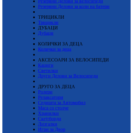
Резервни Делови за велосипеди
Резервни Делови за коли на батери
ТРИЦИКЛИ
Трицикли
ДУБАЦИ
Дубаци
КОЛИЧКИ ЗА ДЕЦА
Колички за деца
АКСЕСОАРИ ЗА ВЕЛОСИПЕДИ
Кациги
Светилки
Други Делови за Велосипеди
ДРУГО ЗА ДЕЦА
Ролери
Релаксатори
Седишта за Автомобил
Маса со столче
Хранилки
Скејтборди
Лизгалки
Игри за Двор