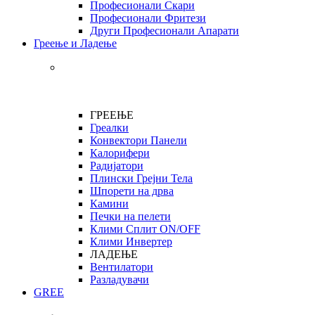
Професионали Скари
Професионали Фритези
Други Професионали Апарати
Греење и Ладење
ГРЕЕЊЕ
Греалки
Конвектори Панели
Калорифери
Радијатори
Плински Грејни Тела
Шпорети на дрва
Камини
Печки на пелети
Клими Сплит ON/OFF
Клими Инвертер
ЛАДЕЊЕ
Вентилатори
Разладувачи
GREE