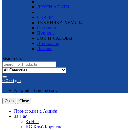
ДРУГИ АЛАТИ
СКАЛИ
ТЕХНИЧКА ХЕМИЈА
Силикони
Пурпена
БОИ И ЛАКОВИ
Поликолор
Лакови
Search for:
0
0.00
ден
No products in the cart.
Open
Close
Производи на Акција
За Нас
За Нас
RG Клуб Картичка