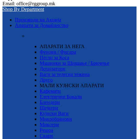
Email: office@rggroup.mk
Shop By Department
Производи на Акција
Апарати за Домаќинство
АПАРАТИ ЗА НЕГА
Фенови / Фигара
Пегли за Коса
Машинки за Шишање / Бричење
Депилатори
Ваги за телесна тежина
Друго
МАЛИ КУЈНСКИ АПАРАТИ
Кафемати
Електрични Бокали
Блендери
Шејкери
Кујнски Ваги
Микробранови
Миксери
Решоа
Скари