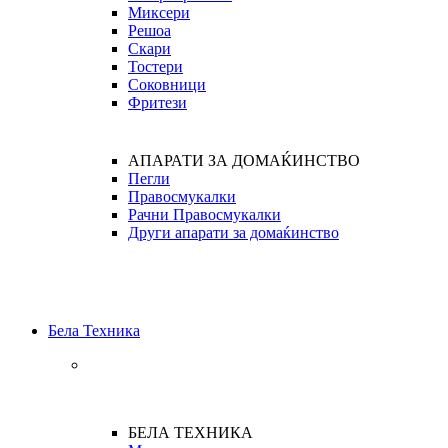
Миксери
Решоа
Скари
Тостери
Соковници
Фритези
АПАРАТИ ЗА ДОМАЌИНСТВО
Пегли
Правосмукалки
Рачни Правосмукалки
Други апарати за домаќинство
Бела Техника
БЕЛА ТЕХНИКА