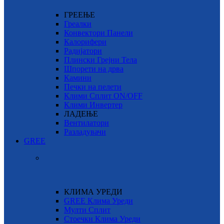
ГРЕЕЊЕ
Греалки
Конвектори Панели
Калорифери
Радијатори
Плински Грејни Тела
Шпорети на дрва
Камини
Печки на пелети
Клими Сплит ON/OFF
Клими Инвертер
ЛАДЕЊЕ
Вентилатори
Разладувачи
GREE
КЛИМА УРЕДИ
GREE Клима Уреди
Мулти Сплит
Стоечки Клима Уреди