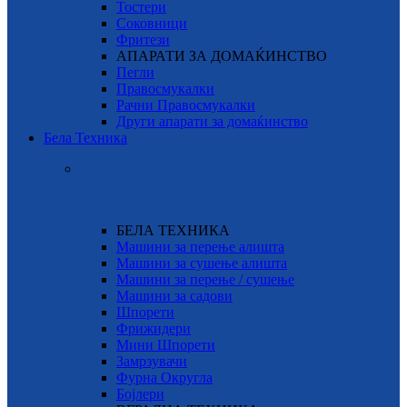
Тостери
Соковници
Фритези
АПАРАТИ ЗА ДОМАЌИНСТВО
Пегли
Правосмукалки
Рачни Правосмукалки
Други апарати за домаќинство
Бела Техника
БЕЛА ТЕХНИКА
Машини за перење алишта
Машини за сушење алишта
Машини за перење / сушење
Машини за садови
Шпорети
Фрижидери
Мини Шпорети
Замрзувачи
Фурна Округла
Бојлери