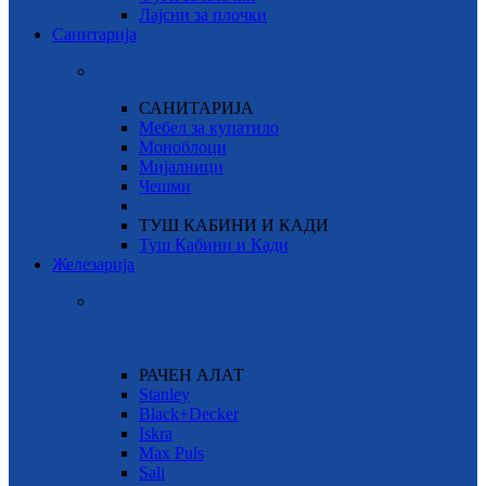
Лајсни за плочки
Санитарија
САНИТАРИЈА
Мебел за купатило
Моноблоци
Мијалници
Чешми
ТУШ КАБИНИ И КАДИ
Туш Кабини и Кади
Железарија
РАЧЕН АЛАТ
Stanley
Black+Decker
Iskra
Max Puls
Sali