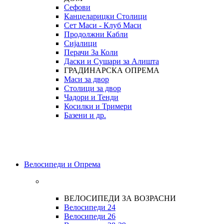
Сефови
Канцеларицки Столици
Сет Маси - Клуб Маси
Продолжни Кабли
Сијалици
Перачи За Коли
Даски и Сушари за Алишта
ГРАДИНАРСКА ОПРЕМА
Маси за двор
Столици за двор
Чадори и Тенди
Косилки и Тримери
Базени и др.
Велосипеди и Опрема
ВЕЛОСИПЕДИ ЗА ВОЗРАСНИ
Велосипеди 24
Велосипеди 26