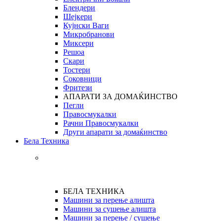
Блендери
Шејкери
Кујнски Ваги
Микробранови
Миксери
Решоа
Скари
Тостери
Соковници
Фритези
АПАРАТИ ЗА ДОМАЌИНСТВО
Пегли
Правосмукалки
Рачни Правосмукалки
Други апарати за домаќинство
Бела Техника
БЕЛА ТЕХНИКА
Машини за перење алишта
Машини за сушење алишта
Машини за перење / сушење