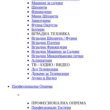
Машини за садови
Шпорети
Фрижидери
Мини Шпорети
Замрзувачи
Фурна Округла
Бојлери
ВГРАДНА ТЕХНИКА
Вградни Шпорети / Фурни
Вградни Плотни
Вградни Фрижидери
Вградни Машини за Садови
Вградни Микробранови печки
Аспиратори
ТВ / АУДИО / ВИДЕО
Лед Телевизори
Држачи за Телевизори
Аудио и Видео
Професионална Опрема
ПРОФЕСИОНАЛНА ОПРЕМА
Професионали Тостери