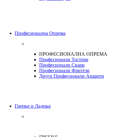
Професионална Опрема
ПРОФЕСИОНАЛНА ОПРЕМА
Професионали Тостери
Професионали Скари
Професионали Фритези
Други Професионали Апарати
Греење и Ладење