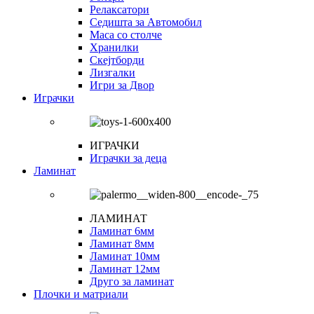
Релаксатори
Седишта за Автомобил
Маса со столче
Хранилки
Скејтборди
Лизгалки
Игри за Двор
Играчки
ИГРАЧКИ
Играчки за деца
Ламинат
ЛАМИНАТ
Ламинат 6мм
Ламинат 8мм
Ламинат 10мм
Ламинат 12мм
Друго за ламинат
Плочки и матриали