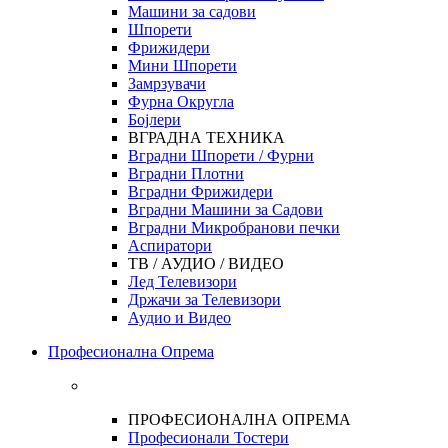
Машини за садови
Шпорети
Фрижидери
Мини Шпорети
Замрзувачи
Фурна Округла
Бојлери
ВГРАДНА ТЕХНИКА
Вградни Шпорети / Фурни
Вградни Плотни
Вградни Фрижидери
Вградни Машини за Садови
Вградни Микробранови печки
Аспиратори
ТВ / АУДИО / ВИДЕО
Лед Телевизори
Држачи за Телевизори
Аудио и Видео
Професионална Опрема
ПРОФЕСИОНАЛНА ОПРЕМА
Професионали Тостери