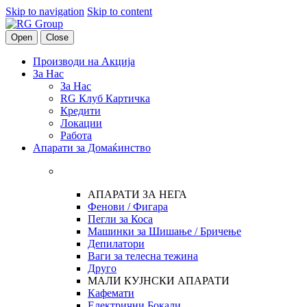
Skip to navigation
Skip to content
Open
Close
Производи на Акција
За Нас
За Нас
RG Клуб Картичка
Кредити
Локации
Работа
Апарати за Домаќинство
АПАРАТИ ЗА НЕГА
Фенови / Фигара
Пегли за Коса
Машинки за Шишање / Бричење
Депилатори
Ваги за телесна тежина
Друго
МАЛИ КУЈНСКИ АПАРАТИ
Кафемати
Електрични Бокали