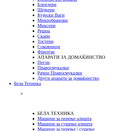
Блендери
Шејкери
Кујнски Ваги
Микробранови
Миксери
Решоа
Скари
Тостери
Соковници
Фритези
АПАРАТИ ЗА ДОМАЌИНСТВО
Пегли
Правосмукалки
Рачни Правосмукалки
Други апарати за домаќинство
Бела Техника
БЕЛА ТЕХНИКА
Машини за перење алишта
Машини за сушење алишта
Машини за перење / сушење