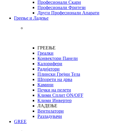
Професионали Скари
Професионали Фритези
Други Професионали Апарати
Греење и Ладење
ГРЕЕЊЕ
Греалки
Конвектори Панели
Калорифери
Радијатори
Плински Грејни Тела
Шпорети на дрва
Камини
Печки на пелети
Клими Сплит ON/OFF
Клими Инвертер
ЛАДЕЊЕ
Вентилатори
Разладувачи
GREE