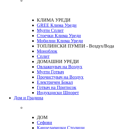
КЛИМА УРЕДИ
GREE Клима Уреди
Мулти Сплит
Стоечки Клима Уреди
Мобилни Клима Уреди
ТОПЛИНСКИ ПУМПИ - Воздух/Вода
Моноблок
Сплит
ДОМАШНИ УРЕДИ
Овлажнувач на Воздух
Мулти Готвач
Прочистувач на Воздух
Електричен Бокал
Готвач на Притисок
Индукциски Шпорет
Дом и Градина
ДОМ
Сефови
Канцеларицки Столици