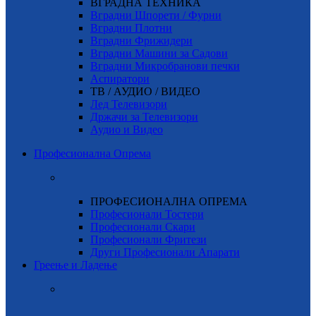
ВГРАДНА ТЕХНИКА
Вградни Шпорети / Фурни
Вградни Плотни
Вградни Фрижидери
Вградни Машини за Садови
Вградни Микробранови печки
Аспиратори
ТВ / АУДИО / ВИДЕО
Лед Телевизори
Држачи за Телевизори
Аудио и Видео
Професионална Опрема
ПРОФЕСИОНАЛНА ОПРЕМА
Професионали Тостери
Професионали Скари
Професионали Фритези
Други Професионали Апарати
Греење и Ладење