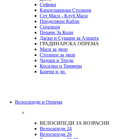
Сефови
Канцеларицки Столици
Сет Маси - Клуб Маси
Продолжни Кабли
Сијалици
Перачи За Коли
Даски и Сушари за Алишта
ГРАДИНАРСКА ОПРЕМА
Маси за двор
Столици за двор
Чадори и Тенди
Косилки и Тримери
Базени и др.
Велосипеди и Опрема
ВЕЛОСИПЕДИ ЗА ВОЗРАСНИ
Велосипеди 24
Велосипеди 26