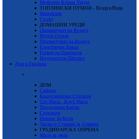
Мобилни Клима Уреди
ТОПЛИНСКИ ПУМПИ - Воздух/Вода
Моноблок
Сплит
ДОМАШНИ УРЕДИ
Овлажнувач на Воздух
Мулти Готвач
Прочистувач на Воздух
Електричен Бокал
Готвач на Притисок
Индукциски Шпорет
Дом и Градина
ДОМ
Сефови
Канцеларицки Столици
Сет Маси - Клуб Маси
Продолжни Кабли
Сијалици
Перачи За Коли
Даски и Сушари за Алишта
ГРАДИНАРСКА ОПРЕМА
Маси за двор