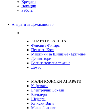
Кредити
Локации
Работа
Апарати за Домаќинство
АПАРАТИ ЗА НЕГА
Фенови / Фигара
Пегли за Коса
Машинки за Шишање / Бричење
Депилатори
Ваги за телесна тежина
Друго
МАЛИ КУЈНСКИ АПАРАТИ
Кафемати
Електрични Бокали
Блендери
Шејкери
Кујнски Ваги
Микробранови