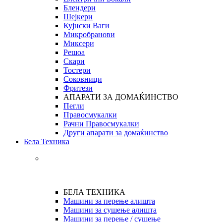
Блендери
Шејкери
Кујнски Ваги
Микробранови
Миксери
Решоа
Скари
Тостери
Соковници
Фритези
АПАРАТИ ЗА ДОМАЌИНСТВО
Пегли
Правосмукалки
Рачни Правосмукалки
Други апарати за домаќинство
Бела Техника
БЕЛА ТЕХНИКА
Машини за перење алишта
Машини за сушење алишта
Машини за перење / сушење