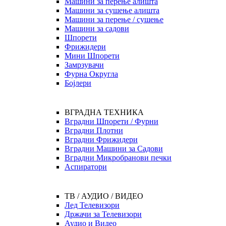
Машини за перење алишта
Машини за сушење алишта
Машини за перење / сушење
Машини за садови
Шпорети
Фрижидери
Мини Шпорети
Замрзувачи
Фурна Округла
Бојлери
ВГРАДНА ТЕХНИКА
Вградни Шпорети / Фурни
Вградни Плотни
Вградни Фрижидери
Вградни Машини за Садови
Вградни Микробранови печки
Аспиратори
ТВ / АУДИО / ВИДЕО
Лед Телевизори
Држачи за Телевизори
Аудио и Видео