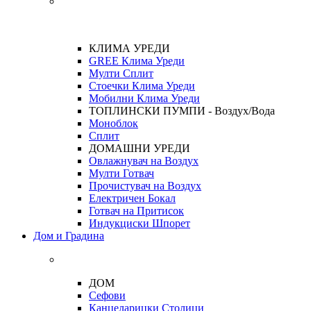
КЛИМА УРЕДИ
GREE Клима Уреди
Мулти Сплит
Стоечки Клима Уреди
Мобилни Клима Уреди
ТОПЛИНСКИ ПУМПИ - Воздух/Вода
Моноблок
Сплит
ДОМАШНИ УРЕДИ
Овлажнувач на Воздух
Мулти Готвач
Прочистувач на Воздух
Електричен Бокал
Готвач на Притисок
Индукциски Шпорет
Дом и Градина
ДОМ
Сефови
Канцеларицки Столици