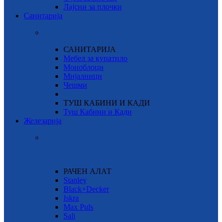
Лајсни за плочки
Санитарија
САНИТАРИЈА
Мебел за купатило
Моноблоци
Мијалници
Чешми
ТУШ КАБИНИ И КАДИ
Туш Кабини и Кади
Железарија
РАЧЕН АЛАТ
Stanley
Black+Decker
Iskra
Max Puls
Sali