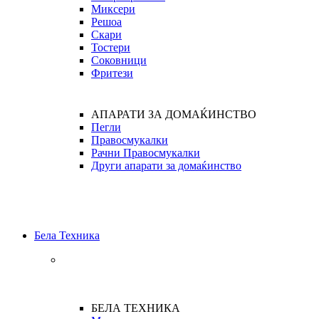
Миксери
Решоа
Скари
Тостери
Соковници
Фритези
АПАРАТИ ЗА ДОМАЌИНСТВО
Пегли
Правосмукалки
Рачни Правосмукалки
Други апарати за домаќинство
Бела Техника
БЕЛА ТЕХНИКА