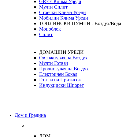
GREE Клима Уреди
Мулти Сплит
Стоечки Клима Уреди
Мобилни Клима Уреди
ТОПЛИНСКИ ПУМПИ - Воздух/Вода
Моноблок
Сплит
ДОМАШНИ УРЕДИ
Овлажнувач на Воздух
Мулти Готвач
Прочистувач на Воздух
Електричен Бокал
Готвач на Притисок
Индукциски Шпорет
Дом и Градина
ДОМ