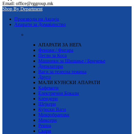
Email: office@rggroup.mk
Shop By Department
Производи на Акција
Апарати за Домаќинство
АПАРАТИ ЗА НЕГА
Фенови / Фигара
Пегли за Коса
Машинки за Шишање / Бричење
Депилатори
Ваги за телесна тежина
Друго
МАЛИ КУЈНСКИ АПАРАТИ
Кафемати
Електрични Бокали
Блендери
Шејкери
Кујнски Ваги
Микробранови
Миксери
Решоа
Скари