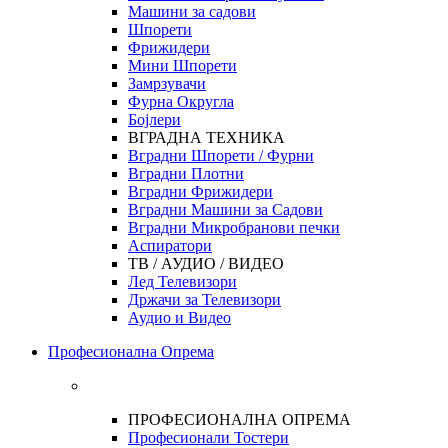
Машини за садови
Шпорети
Фрижидери
Мини Шпорети
Замрзувачи
Фурна Округла
Бојлери
ВГРАДНА ТЕХНИКА
Вградни Шпорети / Фурни
Вградни Плотни
Вградни Фрижидери
Вградни Машини за Садови
Вградни Микробранови печки
Аспиратори
ТВ / АУДИО / ВИДЕО
Лед Телевизори
Држачи за Телевизори
Аудио и Видео
Професионална Опрема
ПРОФЕСИОНАЛНА ОПРЕМА
Професионали Тостери