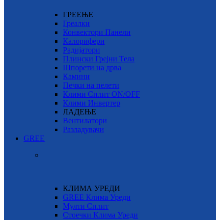
ГРЕЕЊЕ
Греалки
Конвектори Панели
Калорифери
Радијатори
Плински Грејни Тела
Шпорети на дрва
Камини
Печки на пелети
Клими Сплит ON/OFF
Клими Инвертер
ЛАДЕЊЕ
Вентилатори
Разладувачи
GREE
КЛИМА УРЕДИ
GREE Клима Уреди
Мулти Сплит
Стоечки Клима Уреди