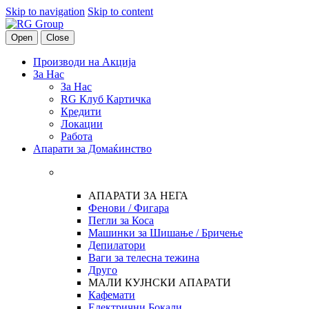
Skip to navigation
Skip to content
Open
Close
Производи на Акција
За Нас
За Нас
RG Клуб Картичка
Кредити
Локации
Работа
Апарати за Домаќинство
АПАРАТИ ЗА НЕГА
Фенови / Фигара
Пегли за Коса
Машинки за Шишање / Бричење
Депилатори
Ваги за телесна тежина
Друго
МАЛИ КУЈНСКИ АПАРАТИ
Кафемати
Електрични Бокали