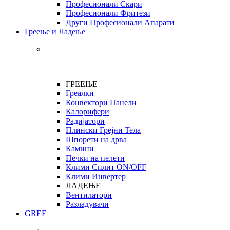
Професионали Скари
Професионали Фритези
Други Професионали Апарати
Греење и Ладење
ГРЕЕЊЕ
Греалки
Конвектори Панели
Калорифери
Радијатори
Плински Грејни Тела
Шпорети на дрва
Камини
Печки на пелети
Клими Сплит ON/OFF
Клими Инвертер
ЛАДЕЊЕ
Вентилатори
Разладувачи
GREE