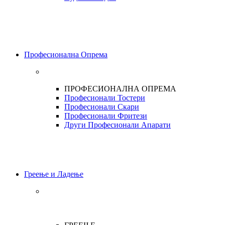
Професионална Опрема
ПРОФЕСИОНАЛНА ОПРЕМА
Професионали Тостери
Професионали Скари
Професионали Фритези
Други Професионали Апарати
Греење и Ладење