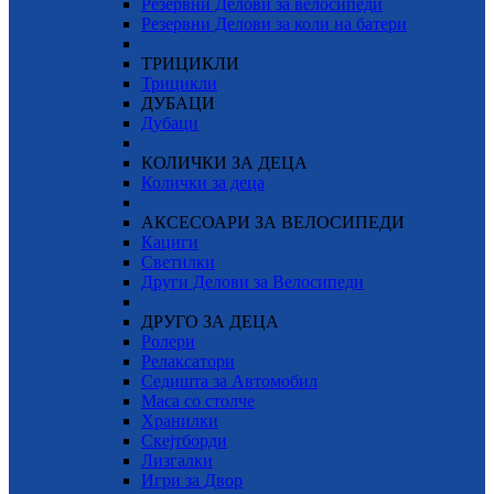
Резервни Делови за велосипеди
Резервни Делови за коли на батери
ТРИЦИКЛИ
Трицикли
ДУБАЦИ
Дубаци
КОЛИЧКИ ЗА ДЕЦА
Колички за деца
АКСЕСОАРИ ЗА ВЕЛОСИПЕДИ
Кациги
Светилки
Други Делови за Велосипеди
ДРУГО ЗА ДЕЦА
Ролери
Релаксатори
Седишта за Автомобил
Маса со столче
Хранилки
Скејтборди
Лизгалки
Игри за Двор