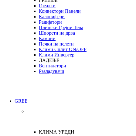
ГРЕЕЊЕ
Греалки
Конвектори Панели
Калорифери
Радијатори
Плински Грејни Тела
Шпорети на дрва
Камини
Печки на пелети
Клими Сплит ON/OFF
Клими Инвертер
ЛАДЕЊЕ
Вентилатори
Разладувачи
GREE
КЛИМА УРЕДИ