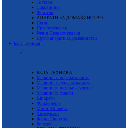
Тостери
Соковници
Фритези
АПАРАТИ ЗА ДОМАЌИНСТВО
Пегли
Правосмукалки
Рачни Правосмукалки
Други апарати за домаќинство
Бела Техника
БЕЛА ТЕХНИКА
Машини за перење алишта
Машини за сушење алишта
Машини за перење / сушење
Машини за садови
Шпорети
Фрижидери
Мини Шпорети
Замрзувачи
Фурна Округла
Бојлери