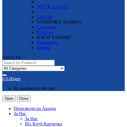
ДРУГИ АЛАТИ
СКАЛИ
ТЕХНИЧКА ХЕМИЈА
Силикони
Пурпена
БОИ И ЛАКОВИ
Поликолор
Лакови
Search for:
0
0.00
ден
No products in the cart.
Open
Close
Производи на Акција
За Нас
За Нас
RG Клуб Картичка