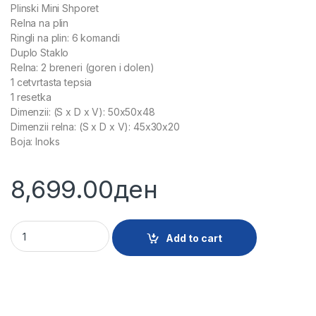
Plinski Mini Shporet
Relna na plin
Ringli na plin: 6 komandi
Duplo Staklo
Relna: 2 breneri (goren i dolen)
1 cetvrtasta tepsia
1 resetka
Dimenzii: (S x D x V): 50x50x48
Dimenzii relna: (S x D x V): 45x30x20
Boja: Inoks
8,699.00
ден
23740 - PLINSKI MINI SHPORET RGLUX F4N40G2 INOX quanti
Add to cart