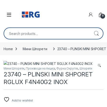
Skip to navigation
Skip to content
Open
0
Search for:
Home
Мини Шпорети
23740 – PLINSKI MINI SHPORE
🔍
Мини Шпорети
,
Производи на Акција
,
Фурна Округла
,
Шпорети
23740 – PLINSKI MINI SHPORET
RGLUX F4N40G2 INOX
Add to wishlist