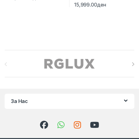
15,999.00
ден
Brands Carousel
За Нас