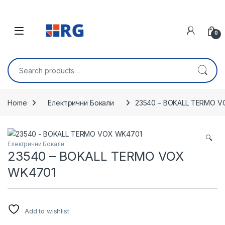
Skip to navigation
Skip to content
Open
0
Search for:
Home
Електрични Бокали
23540 – BOKALL TERMO 
🔍
Електрични Бокали
23540 – BOKALL TERMO VOX
WK4701
Add to wishlist