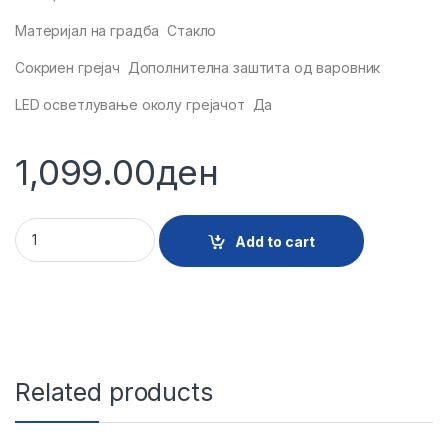
Материјал на градба Стакло
Сокриен грејач Дополнителна заштита од варовник
LED осветлување околу грејачот Да
1,099.00
ден
23027 - BOKAL TERMO VOX WK1704 quantity
Add to cart
Related products