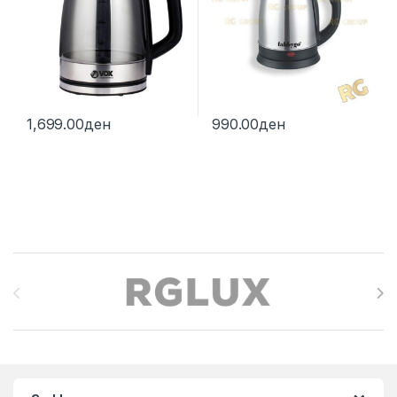
1,699.00
ден
990.00
ден
Brands Carousel