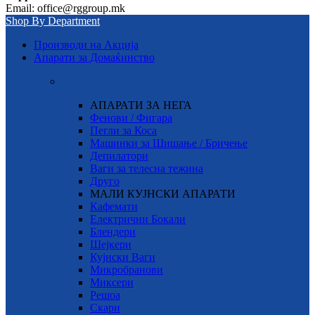
Email: office@rggroup.mk
Shop By Department
Производи на Акција
Апарати за Домаќинство
АПАРАТИ ЗА НЕГА
Фенови / Фигара
Пегли за Коса
Машинки за Шишање / Бричење
Депилатори
Ваги за телесна тежина
Друго
МАЛИ КУЈНСКИ АПАРАТИ
Кафемати
Електрични Бокали
Блендери
Шејкери
Кујнски Ваги
Микробранови
Миксери
Решоа
Скари