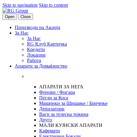
Skip to navigation
Skip to content
Open
Close
Производи на Акција
За Нас
За Нас
RG Клуб Картичка
Кредити
Локации
Работа
Апарати за Домаќинство
АПАРАТИ ЗА НЕГА
Фенови / Фигара
Пегли за Коса
Машинки за Шишање / Бричење
Депилатори
Ваги за телесна тежина
Друго
МАЛИ КУЈНСКИ АПАРАТИ
Кафемати
Електрични Бокали