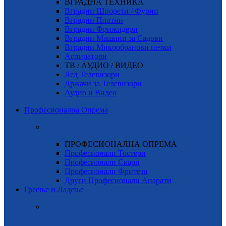
ВГРАДНА ТЕХНИКА
Вградни Шпорети / Фурни
Вградни Плотни
Вградни Фрижидери
Вградни Машини за Садови
Вградни Микробранови печки
Аспиратори
ТВ / АУДИО / ВИДЕО
Лед Телевизори
Држачи за Телевизори
Аудио и Видео
Професионална Опрема
ПРОФЕСИОНАЛНА ОПРЕМА
Професионали Тостери
Професионали Скари
Професионали Фритези
Други Професионали Апарати
Греење и Ладење