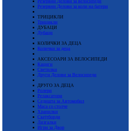
Резервни Делови за велосипеди
Резервни Делови за коли на батери
ТРИЦИКЛИ
Трицикли
ДУБАЦИ
Дубаци
КОЛИЧКИ ЗА ДЕЦА
Колички за деца
АКСЕСОАРИ ЗА ВЕЛОСИПЕДИ
Кациги
Светилки
Други Делови за Велосипеди
ДРУГО ЗА ДЕЦА
Ролери
Релаксатори
Седишта за Автомобил
Маса со столче
Хранилки
Скејтборди
Лизгалки
Игри за Двор