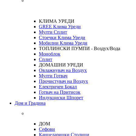
КЛИМА УРЕДИ
GREE Клима Уреди
Мулти Сплит
Стоечки Клима Уреди
Мобилни Клима Уреди
ТОПЛИНСКИ ПУМПИ - Воздух/Вода
Моноблок
Сплит
ДОМАШНИ УРЕДИ
Овлажнувач на Воздух
Мулти Готвач
Прочистувач на Воздух
Електричен Бокал
Готвач на Притисок
Индукциски Шпорет
Дом и Градина
ДОМ
Сефови
Канцеларицки Столици