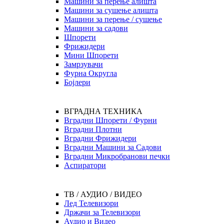
Машини за перење алишта
Машини за сушење алишта
Машини за перење / сушење
Машини за садови
Шпорети
Фрижидери
Мини Шпорети
Замрзувачи
Фурна Округла
Бојлери
ВГРАДНА ТЕХНИКА
Вградни Шпорети / Фурни
Вградни Плотни
Вградни Фрижидери
Вградни Машини за Садови
Вградни Микробранови печки
Аспиратори
ТВ / АУДИО / ВИДЕО
Лед Телевизори
Држачи за Телевизори
Аудио и Видео