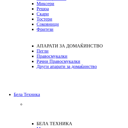
Миксери
Решоа
Скари
Тостери
Соковници
Фритези
АПАРАТИ ЗА ДОМАЌИНСТВО
Пегли
Правосмукалки
Рачни Правосмукалки
Други апарати за домаќинство
Бела Техника
БЕЛА ТЕХНИКА