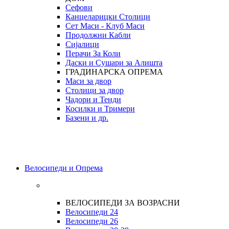
Сефови
Канцеларицки Столици
Сет Маси - Клуб Маси
Продолжни Кабли
Сијалици
Перачи За Коли
Даски и Сушари за Алишта
ГРАДИНАРСКА ОПРЕМА
Маси за двор
Столици за двор
Чадори и Тенди
Косилки и Тримери
Базени и др.
Велосипеди и Опрема
ВЕЛОСИПЕДИ ЗА ВОЗРАСНИ
Велосипеди 24
Велосипеди 26