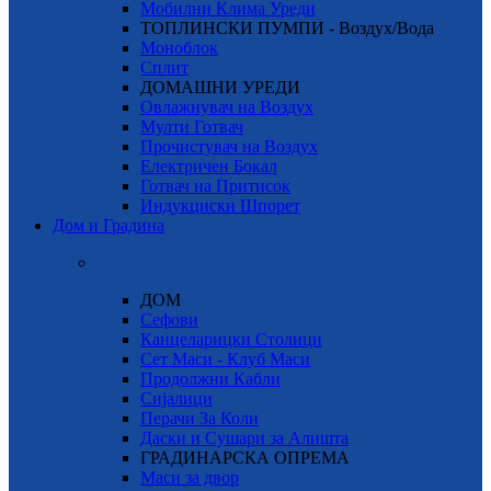
Мобилни Клима Уреди
ТОПЛИНСКИ ПУМПИ - Воздух/Вода
Моноблок
Сплит
ДОМАШНИ УРЕДИ
Овлажнувач на Воздух
Мулти Готвач
Прочистувач на Воздух
Електричен Бокал
Готвач на Притисок
Индукциски Шпорет
Дом и Градина
ДОМ
Сефови
Канцеларицки Столици
Сет Маси - Клуб Маси
Продолжни Кабли
Сијалици
Перачи За Коли
Даски и Сушари за Алишта
ГРАДИНАРСКА ОПРЕМА
Маси за двор