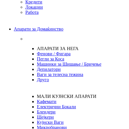
Кредити
Локации
Работа
Апарати за Домаќинство
АПАРАТИ ЗА НЕГА
Фенови / Фигара
Пегли за Коса
Машинки за Шишање / Бричење
Депилатори
Ваги за телесна тежина
Друго
МАЛИ КУЈНСКИ АПАРАТИ
Кафемати
Електрични Бокали
Блендери
Шејкери
Кујнски Ваги
Микробранови