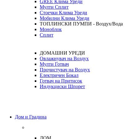
GREE Клима Уреди
Мулти Сплит
Стоечки Клима Уреди
Мобилни Клима Уреди
ТОПЛИНСКИ ПУМПИ - Воздух/Вода
Моноблок
Сплит
ДОМАШНИ УРЕДИ
Овлажнувач на Воздух
Мулти Готвач
Прочистувач на Воздух
Електричен Бокал
Готвач на Притисок
Индукциски Шпорет
Дом и Градина
ДОМ