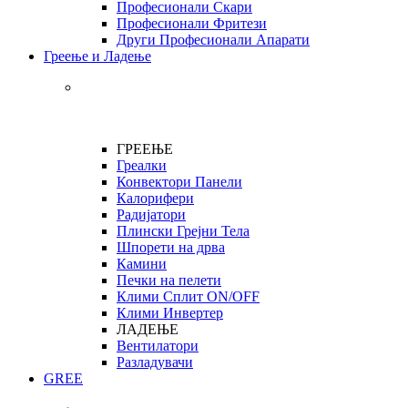
Професионали Скари
Професионали Фритези
Други Професионали Апарати
Греење и Ладење
ГРЕЕЊЕ
Греалки
Конвектори Панели
Калорифери
Радијатори
Плински Грејни Тела
Шпорети на дрва
Камини
Печки на пелети
Клими Сплит ON/OFF
Клими Инвертер
ЛАДЕЊЕ
Вентилатори
Разладувачи
GREE