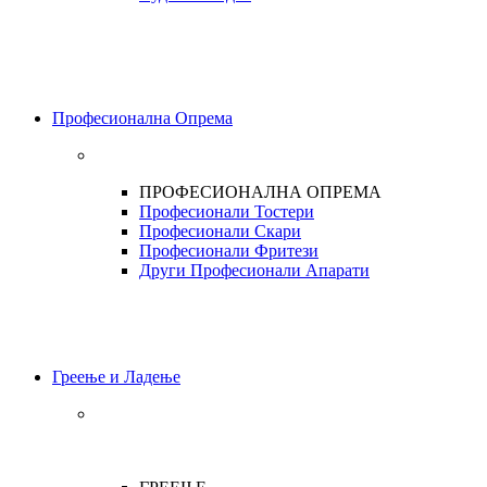
Професионална Опрема
ПРОФЕСИОНАЛНА ОПРЕМА
Професионали Тостери
Професионали Скари
Професионали Фритези
Други Професионали Апарати
Греење и Ладење