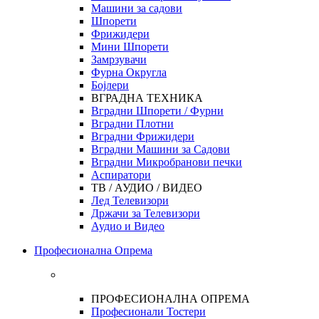
Машини за садови
Шпорети
Фрижидери
Мини Шпорети
Замрзувачи
Фурна Округла
Бојлери
ВГРАДНА ТЕХНИКА
Вградни Шпорети / Фурни
Вградни Плотни
Вградни Фрижидери
Вградни Машини за Садови
Вградни Микробранови печки
Аспиратори
ТВ / АУДИО / ВИДЕО
Лед Телевизори
Држачи за Телевизори
Аудио и Видео
Професионална Опрема
ПРОФЕСИОНАЛНА ОПРЕМА
Професионали Тостери