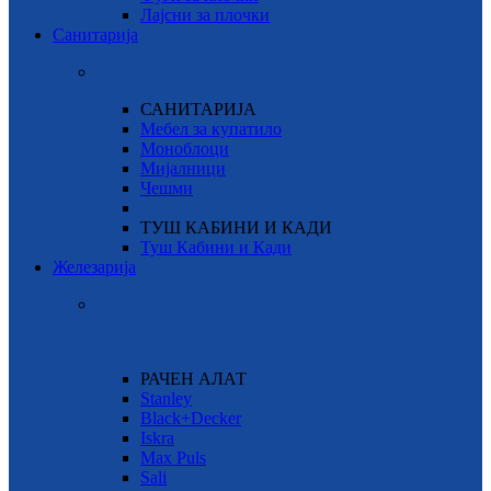
Лајсни за плочки
Санитарија
САНИТАРИЈА
Мебел за купатило
Моноблоци
Мијалници
Чешми
ТУШ КАБИНИ И КАДИ
Туш Кабини и Кади
Железарија
РАЧЕН АЛАТ
Stanley
Black+Decker
Iskra
Max Puls
Sali