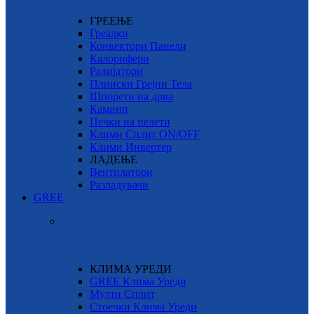
ГРЕЕЊЕ
Греалки
Конвектори Панели
Калорифери
Радијатори
Плински Грејни Тела
Шпорети на дрва
Камини
Печки на пелети
Клими Сплит ON/OFF
Клими Инвертер
ЛАДЕЊЕ
Вентилатори
Разладувачи
GREE
КЛИМА УРЕДИ
GREE Клима Уреди
Мулти Сплит
Стоечки Клима Уреди