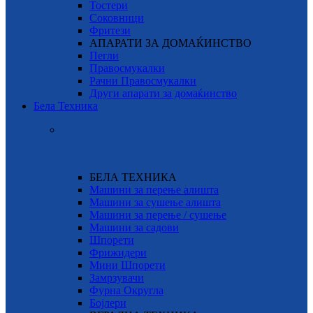
Тостери
Соковници
Фритези
АПАРАТИ ЗА ДОМАЌИНСТВО
Пегли
Правосмукалки
Рачни Правосмукалки
Други апарати за домаќинство
Бела Техника
БЕЛА ТЕХНИКА
Машини за перење алишта
Машини за сушење алишта
Машини за перење / сушење
Машини за садови
Шпорети
Фрижидери
Мини Шпорети
Замрзувачи
Фурна Округла
Бојлери