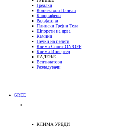
ГРЕЕЊЕ
Греалки
Конвектори Панели
Калорифери
Радијатори
Плински Грејни Тела
Шпорети на дрва
Камини
Печки на пелети
Клими Сплит ON/OFF
Клими Инвертер
ЛАДЕЊЕ
Вентилатори
Разладувачи
GREE
КЛИМА УРЕДИ