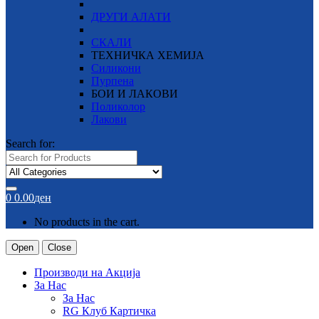
ДРУГИ АЛАТИ
СКАЛИ
ТЕХНИЧКА ХЕМИЈА
Силикони
Пурпена
БОИ И ЛАКОВИ
Поликолор
Лакови
Search for:
0
0.00
ден
No products in the cart.
Open
Close
Производи на Акција
За Нас
За Нас
RG Клуб Картичка