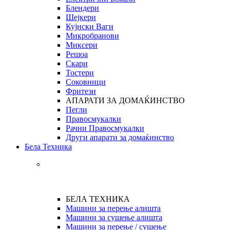
Блендери
Шејкери
Кујнски Ваги
Микробранови
Миксери
Решоа
Скари
Тостери
Соковници
Фритези
АПАРАТИ ЗА ДОМАЌИНСТВО
Пегли
Правосмукалки
Рачни Правосмукалки
Други апарати за домаќинство
Бела Техника
БЕЛА ТЕХНИКА
Машини за перење алишта
Машини за сушење алишта
Машини за перење / сушење