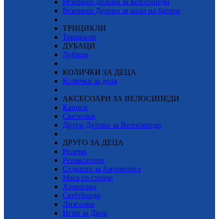
Резервни Делови за велосипеди
Резервни Делови за коли на батери
ТРИЦИКЛИ
Трицикли
ДУБАЦИ
Дубаци
КОЛИЧКИ ЗА ДЕЦА
Колички за деца
АКСЕСОАРИ ЗА ВЕЛОСИПЕДИ
Кациги
Светилки
Други Делови за Велосипеди
ДРУГО ЗА ДЕЦА
Ролери
Релаксатори
Седишта за Автомобил
Маса со столче
Хранилки
Скејтборди
Лизгалки
Игри за Двор