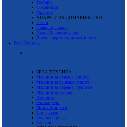
Тостери
Соковници
Фритези
АПАРАТИ ЗА ДОМАЌИНСТВО
Пегли
Правосмукалки
Рачни Правосмукалки
Други апарати за домаќинство
Бела Техника
БЕЛА ТЕХНИКА
Машини за перење алишта
Машини за сушење алишта
Машини за перење / сушење
Машини за садови
Шпорети
Фрижидери
Мини Шпорети
Замрзувачи
Фурна Округла
Бојлери