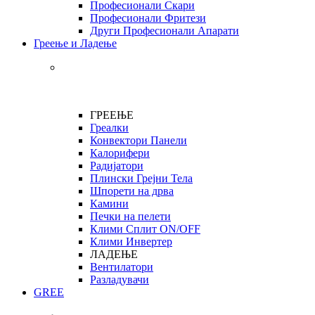
Професионали Скари
Професионали Фритези
Други Професионали Апарати
Греење и Ладење
ГРЕЕЊЕ
Греалки
Конвектори Панели
Калорифери
Радијатори
Плински Грејни Тела
Шпорети на дрва
Камини
Печки на пелети
Клими Сплит ON/OFF
Клими Инвертер
ЛАДЕЊЕ
Вентилатори
Разладувачи
GREE