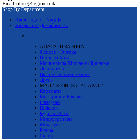
Email: office@rggroup.mk
Shop By Department
Производи на Акција
Апарати за Домаќинство
АПАРАТИ ЗА НЕГА
Фенови / Фигара
Пегли за Коса
Машинки за Шишање / Бричење
Депилатори
Ваги за телесна тежина
Друго
МАЛИ КУЈНСКИ АПАРАТИ
Кафемати
Електрични Бокали
Блендери
Шејкери
Кујнски Ваги
Микробранови
Миксери
Решоа
Скари