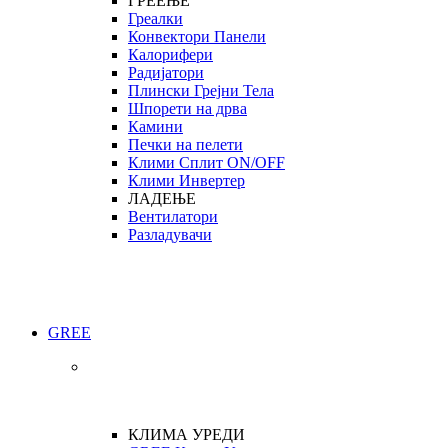
ГРЕЕЊЕ
Греалки
Конвектори Панели
Калорифери
Радијатори
Плински Грејни Тела
Шпорети на дрва
Камини
Печки на пелети
Клими Сплит ON/OFF
Клими Инвертер
ЛАДЕЊЕ
Вентилатори
Разладувачи
GREE
КЛИМА УРЕДИ