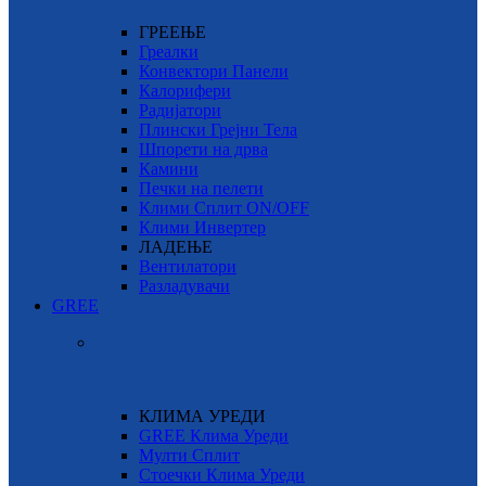
ГРЕЕЊЕ
Греалки
Конвектори Панели
Калорифери
Радијатори
Плински Грејни Тела
Шпорети на дрва
Камини
Печки на пелети
Клими Сплит ON/OFF
Клими Инвертер
ЛАДЕЊЕ
Вентилатори
Разладувачи
GREE
КЛИМА УРЕДИ
GREE Клима Уреди
Мулти Сплит
Стоечки Клима Уреди