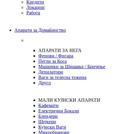
Кредити
Локации
Работа
Апарати за Домаќинство
АПАРАТИ ЗА НЕГА
Фенови / Фигара
Пегли за Коса
Машинки за Шишање / Бричење
Депилатори
Ваги за телесна тежина
Друго
МАЛИ КУЈНСКИ АПАРАТИ
Кафемати
Електрични Бокали
Блендери
Шејкери
Кујнски Ваги
Микробранови