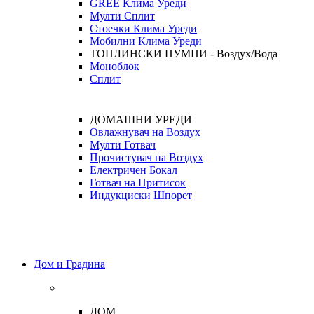
GREE Клима Уреди
Мулти Сплит
Стоечки Клима Уреди
Мобилни Клима Уреди
ТОПЛИНСКИ ПУМПИ - Воздух/Вода
Моноблок
Сплит
ДОМАШНИ УРЕДИ
Овлажнувач на Воздух
Мулти Готвач
Прочистувач на Воздух
Електричен Бокал
Готвач на Притисок
Индукциски Шпорет
Дом и Градина
ДОМ