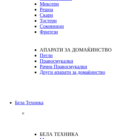
Миксери
Решоа
Скари
Тостери
Соковници
Фритези
АПАРАТИ ЗА ДОМАЌИНСТВО
Пегли
Правосмукалки
Рачни Правосмукалки
Други апарати за домаќинство
Бела Техника
БЕЛА ТЕХНИКА