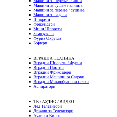
Машини за перење алишта
Машини за сушење алишта
Машини за перење / сушење
Машини за садови
Шпорети
Фрижидери
Мини Шпорети
Замрзувачи
Фурна Округла
Бојлери
ВГРАДНА ТЕХНИКА
Вградни Шпорети / Фурни
Вградни Плотни
Вградни Фрижидери
Вградни Машини за Садови
Вградни Микробранови печки
Аспиратори
ТВ / АУДИО / ВИДЕО
Лед Телевизори
Држачи за Телевизори
Аудио и Видео