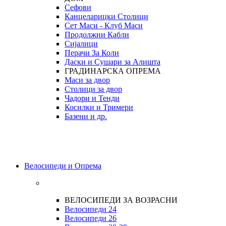
Сефови
Канцеларицки Столици
Сет Маси - Клуб Маси
Продолжни Кабли
Сијалици
Перачи За Коли
Даски и Сушари за Алишта
ГРАДИНАРСКА ОПРЕМА
Маси за двор
Столици за двор
Чадори и Тенди
Косилки и Тримери
Базени и др.
Велосипеди и Опрема
ВЕЛОСИПЕДИ ЗА ВОЗРАСНИ
Велосипеди 24
Велосипеди 26