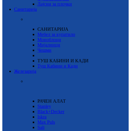
Лајсни за плочки
Санитарија
САНИТАРИЈА
Мебел за купатило
Моноблоци
Мијалници
Чешми
ТУШ КАБИНИ И КАДИ
Туш Кабини и Кади
Железарија
РАЧЕН АЛАТ
Stanley
Black+Decker
Iskra
Max Puls
Sali