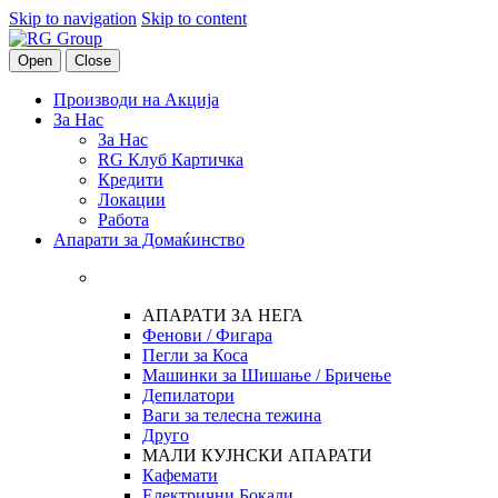
Skip to navigation
Skip to content
Open
Close
Производи на Акција
За Нас
За Нас
RG Клуб Картичка
Кредити
Локации
Работа
Апарати за Домаќинство
АПАРАТИ ЗА НЕГА
Фенови / Фигара
Пегли за Коса
Машинки за Шишање / Бричење
Депилатори
Ваги за телесна тежина
Друго
МАЛИ КУЈНСКИ АПАРАТИ
Кафемати
Електрични Бокали