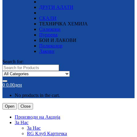
ДРУГИ АЛАТИ
СКАЛИ
ТЕХНИЧКА ХЕМИЈА
Силикони
Пурпена
БОИ И ЛАКОВИ
Поликолор
Лакови
Search for:
0
0.00
ден
No products in the cart.
Open
Close
Производи на Акција
За Нас
За Нас
RG Клуб Картичка