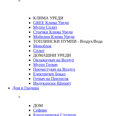
КЛИМА УРЕДИ
GREE Клима Уреди
Мулти Сплит
Стоечки Клима Уреди
Мобилни Клима Уреди
ТОПЛИНСКИ ПУМПИ - Воздух/Вода
Моноблок
Сплит
ДОМАШНИ УРЕДИ
Овлажнувач на Воздух
Мулти Готвач
Прочистувач на Воздух
Електричен Бокал
Готвач на Притисок
Индукциски Шпорет
Дом и Градина
ДОМ
Сефови
Канцеларицки Столици