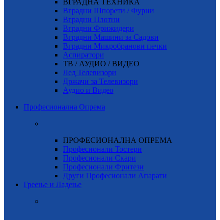
ВГРАДНА ТЕХНИКА
Вградни Шпорети / Фурни
Вградни Плотни
Вградни Фрижидери
Вградни Машини за Садови
Вградни Микробранови печки
Аспиратори
ТВ / АУДИО / ВИДЕО
Лед Телевизори
Држачи за Телевизори
Аудио и Видео
Професионална Опрема
ПРОФЕСИОНАЛНА ОПРЕМА
Професионали Тостери
Професионали Скари
Професионали Фритези
Други Професионали Апарати
Греење и Ладење