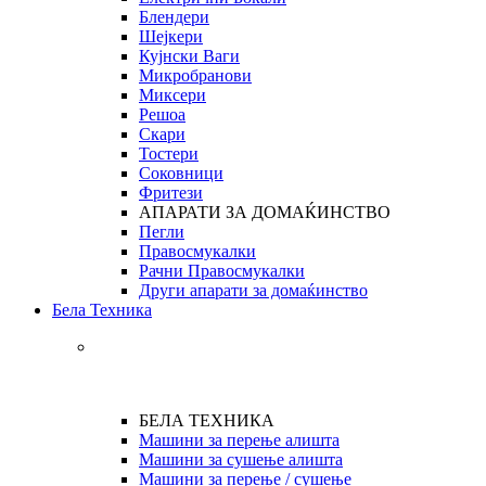
Блендери
Шејкери
Кујнски Ваги
Микробранови
Миксери
Решоа
Скари
Тостери
Соковници
Фритези
АПАРАТИ ЗА ДОМАЌИНСТВО
Пегли
Правосмукалки
Рачни Правосмукалки
Други апарати за домаќинство
Бела Техника
БЕЛА ТЕХНИКА
Машини за перење алишта
Машини за сушење алишта
Машини за перење / сушење