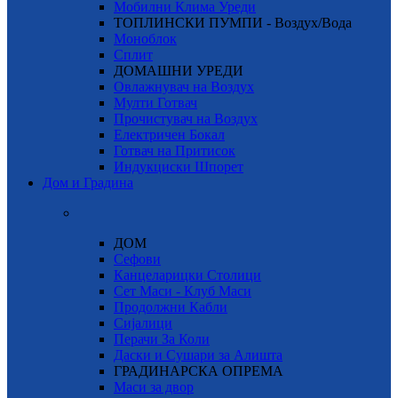
Мобилни Клима Уреди
ТОПЛИНСКИ ПУМПИ - Воздух/Вода
Моноблок
Сплит
ДОМАШНИ УРЕДИ
Овлажнувач на Воздух
Мулти Готвач
Прочистувач на Воздух
Електричен Бокал
Готвач на Притисок
Индукциски Шпорет
Дом и Градина
ДОМ
Сефови
Канцеларицки Столици
Сет Маси - Клуб Маси
Продолжни Кабли
Сијалици
Перачи За Коли
Даски и Сушари за Алишта
ГРАДИНАРСКА ОПРЕМА
Маси за двор