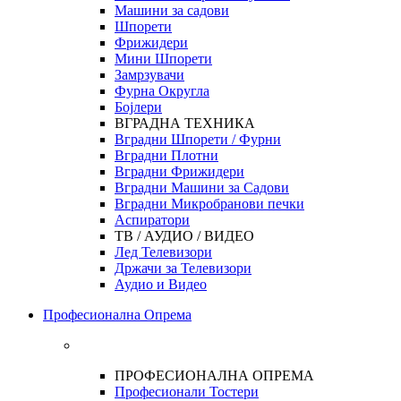
Машини за садови
Шпорети
Фрижидери
Мини Шпорети
Замрзувачи
Фурна Округла
Бојлери
ВГРАДНА ТЕХНИКА
Вградни Шпорети / Фурни
Вградни Плотни
Вградни Фрижидери
Вградни Машини за Садови
Вградни Микробранови печки
Аспиратори
ТВ / АУДИО / ВИДЕО
Лед Телевизори
Држачи за Телевизори
Аудио и Видео
Професионална Опрема
ПРОФЕСИОНАЛНА ОПРЕМА
Професионали Тостери