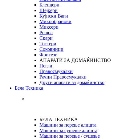
Блендери
Шејкери
Кујнски Ваги
Микробранови
Миксери
Решоа
Скари
Тостери
Соковници
Фритези
АПАРАТИ ЗА ДОМАЌИНСТВО
Пегли
Правосмукалки
Рачни Правосмукалки
Други апарати за домаќинство
Бела Техника
БЕЛА ТЕХНИКА
Машини за перење алишта
Машини за сушење алишта
Машини за перење / сушење