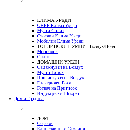
КЛИМА УРЕДИ
GREE Клима Уреди
Мулти Сплит
Стоечки Клима Уреди
Мобилни Клима Уреди
ТОПЛИНСКИ ПУМПИ - Воздух/Вода
Моноблок
Сплит
ДОМАШНИ УРЕДИ
Овлажнувач на Воздух
Мулти Готвач
Прочистувач на Воздух
Електричен Бокал
Готвач на Притисок
Индукциски Шпорет
Дом и Градина
ДОМ
Сефови
Канцеларицки Столици