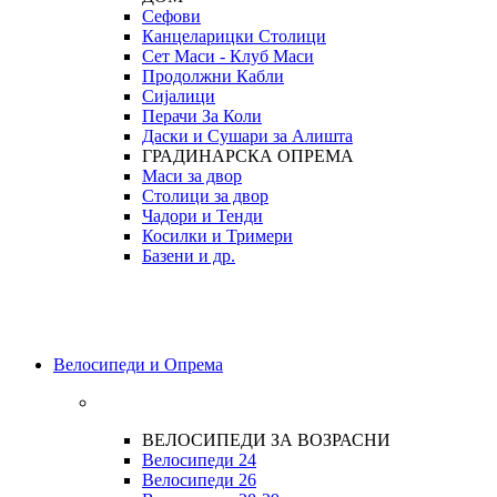
Сефови
Канцеларицки Столици
Сет Маси - Клуб Маси
Продолжни Кабли
Сијалици
Перачи За Коли
Даски и Сушари за Алишта
ГРАДИНАРСКА ОПРЕМА
Маси за двор
Столици за двор
Чадори и Тенди
Косилки и Тримери
Базени и др.
Велосипеди и Опрема
ВЕЛОСИПЕДИ ЗА ВОЗРАСНИ
Велосипеди 24
Велосипеди 26