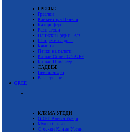
ГРЕЕЊЕ
Греалки
Конвектори Панели
Калорифери
Радијатори
Плински Грејни Тела
Шпорети на дрва
Камини
Печки на пелети
Клими Сплит ON/OFF
Клими Инвертер
ЛАДЕЊЕ
Вентилатори
Разладувачи
GREE
КЛИМА УРЕДИ
GREE Клима Уреди
Мулти Сплит
Стоечки Клима Уреди