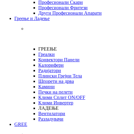
Професионали Скари
Професионали Фритези
Други Професионали Апарати
Греење и Ладење
ГРЕЕЊЕ
Греалки
Конвектори Панели
Калорифери
Радијатори
Плински Грејни Тела
Шпорети на дрва
Камини
Печки на пелети
Клими Сплит ON/OFF
Клими Инвертер
ЛАДЕЊЕ
Вентилатори
Разладувачи
GREE