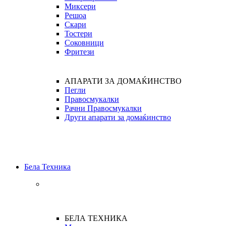
Миксери
Решоа
Скари
Тостери
Соковници
Фритези
АПАРАТИ ЗА ДОМАЌИНСТВО
Пегли
Правосмукалки
Рачни Правосмукалки
Други апарати за домаќинство
Бела Техника
БЕЛА ТЕХНИКА