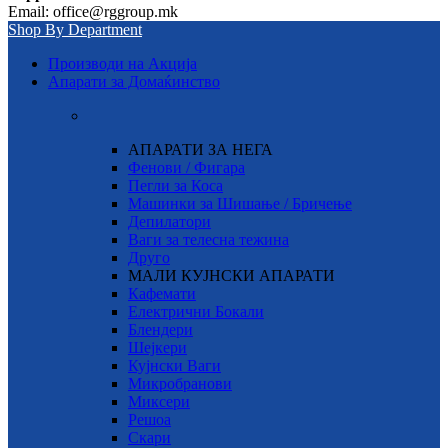
Email: office@rggroup.mk
Shop By Department
Производи на Акција
Апарати за Домаќинство
АПАРАТИ ЗА НЕГА
Фенови / Фигара
Пегли за Коса
Машинки за Шишање / Бричење
Депилатори
Ваги за телесна тежина
Друго
МАЛИ КУЈНСКИ АПАРАТИ
Кафемати
Електрични Бокали
Блендери
Шејкери
Кујнски Ваги
Микробранови
Миксери
Решоа
Скари