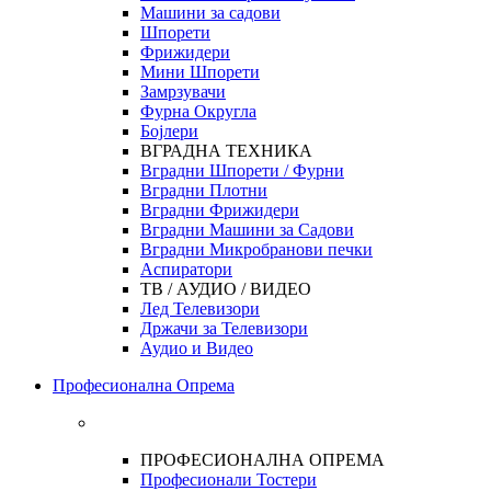
Машини за садови
Шпорети
Фрижидери
Мини Шпорети
Замрзувачи
Фурна Округла
Бојлери
ВГРАДНА ТЕХНИКА
Вградни Шпорети / Фурни
Вградни Плотни
Вградни Фрижидери
Вградни Машини за Садови
Вградни Микробранови печки
Аспиратори
ТВ / АУДИО / ВИДЕО
Лед Телевизори
Држачи за Телевизори
Аудио и Видео
Професионална Опрема
ПРОФЕСИОНАЛНА ОПРЕМА
Професионали Тостери