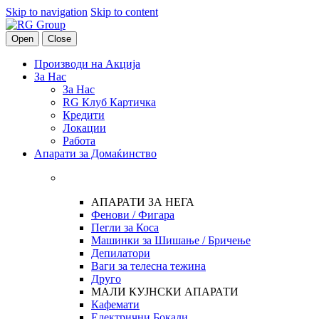
Skip to navigation
Skip to content
Open
Close
Производи на Акција
За Нас
За Нас
RG Клуб Картичка
Кредити
Локации
Работа
Апарати за Домаќинство
АПАРАТИ ЗА НЕГА
Фенови / Фигара
Пегли за Коса
Машинки за Шишање / Бричење
Депилатори
Ваги за телесна тежина
Друго
МАЛИ КУЈНСКИ АПАРАТИ
Кафемати
Електрични Бокали