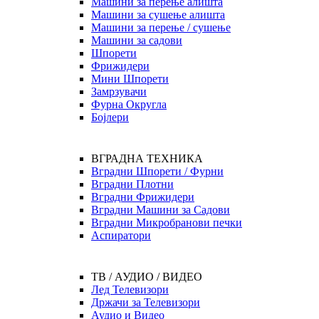
Машини за перење алишта
Машини за сушење алишта
Машини за перење / сушење
Машини за садови
Шпорети
Фрижидери
Мини Шпорети
Замрзувачи
Фурна Округла
Бојлери
ВГРАДНА ТЕХНИКА
Вградни Шпорети / Фурни
Вградни Плотни
Вградни Фрижидери
Вградни Машини за Садови
Вградни Микробранови печки
Аспиратори
ТВ / АУДИО / ВИДЕО
Лед Телевизори
Држачи за Телевизори
Аудио и Видео