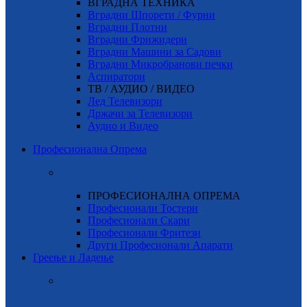
ВГРАДНА ТЕХНИКА
Вградни Шпорети / Фурни
Вградни Плотни
Вградни Фрижидери
Вградни Машини за Садови
Вградни Микробранови печки
Аспиратори
ТВ / АУДИО / ВИДЕО
Лед Телевизори
Држачи за Телевизори
Аудио и Видео
Професионална Опрема
ПРОФЕСИОНАЛНА ОПРЕМА
Професионали Тостери
Професионали Скари
Професионали Фритези
Други Професионали Апарати
Греење и Ладење