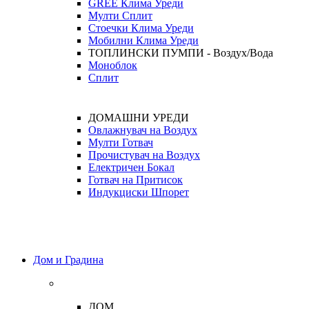
GREE Клима Уреди
Мулти Сплит
Стоечки Клима Уреди
Мобилни Клима Уреди
ТОПЛИНСКИ ПУМПИ - Воздух/Вода
Моноблок
Сплит
ДОМАШНИ УРЕДИ
Овлажнувач на Воздух
Мулти Готвач
Прочистувач на Воздух
Електричен Бокал
Готвач на Притисок
Индукциски Шпорет
Дом и Градина
ДОМ