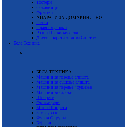
Тостери
Соковници
Фритези
АПАРАТИ ЗА ДОМАЌИНСТВО
Пегли
Правосмукалки
Рачни Правосмукалки
Други апарати за домаќинство
Бела Техника
БЕЛА ТЕХНИКА
Машини за перење алишта
Машини за сушење алишта
Машини за перење / сушење
Машини за садови
Шпорети
Фрижидери
Мини Шпорети
Замрзувачи
Фурна Округла
Бојлери