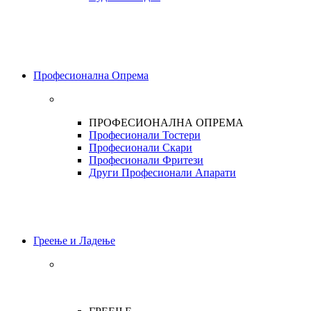
Професионална Опрема
ПРОФЕСИОНАЛНА ОПРЕМА
Професионали Тостери
Професионали Скари
Професионали Фритези
Други Професионали Апарати
Греење и Ладење