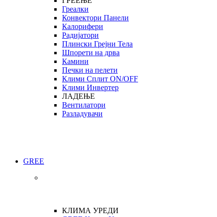
ГРЕЕЊЕ
Греалки
Конвектори Панели
Калорифери
Радијатори
Плински Грејни Тела
Шпорети на дрва
Камини
Печки на пелети
Клими Сплит ON/OFF
Клими Инвертер
ЛАДЕЊЕ
Вентилатори
Разладувачи
GREE
КЛИМА УРЕДИ