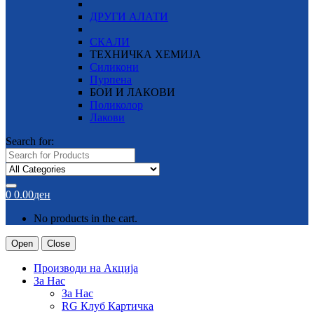
ДРУГИ АЛАТИ
СКАЛИ
ТЕХНИЧКА ХЕМИЈА
Силикони
Пурпена
БОИ И ЛАКОВИ
Поликолор
Лакови
Search for:
0
0.00
ден
No products in the cart.
Open
Close
Производи на Акција
За Нас
За Нас
RG Клуб Картичка