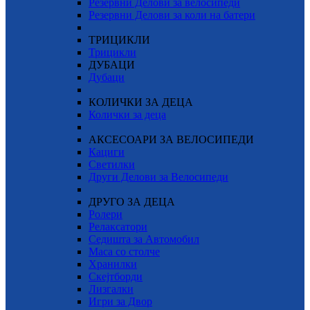
Резервни Делови за велосипеди
Резервни Делови за коли на батери
ТРИЦИКЛИ
Трицикли
ДУБАЦИ
Дубаци
КОЛИЧКИ ЗА ДЕЦА
Колички за деца
АКСЕСОАРИ ЗА ВЕЛОСИПЕДИ
Кациги
Светилки
Други Делови за Велосипеди
ДРУГО ЗА ДЕЦА
Ролери
Релаксатори
Седишта за Автомобил
Маса со столче
Хранилки
Скејтборди
Лизгалки
Игри за Двор