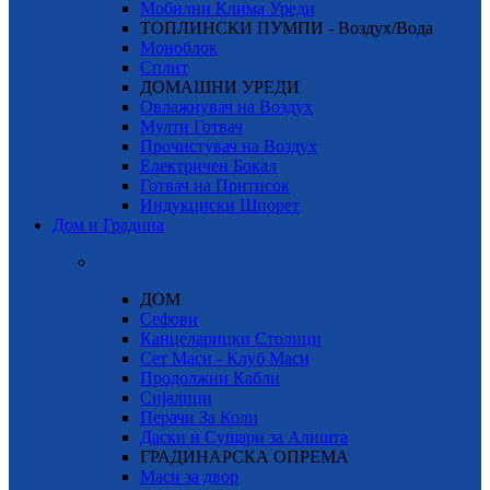
Мобилни Клима Уреди
ТОПЛИНСКИ ПУМПИ - Воздух/Вода
Моноблок
Сплит
ДОМАШНИ УРЕДИ
Овлажнувач на Воздух
Мулти Готвач
Прочистувач на Воздух
Електричен Бокал
Готвач на Притисок
Индукциски Шпорет
Дом и Градина
ДОМ
Сефови
Канцеларицки Столици
Сет Маси - Клуб Маси
Продолжни Кабли
Сијалици
Перачи За Коли
Даски и Сушари за Алишта
ГРАДИНАРСКА ОПРЕМА
Маси за двор