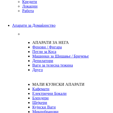
Кредити
Локации
Работа
Апарати за Домаќинство
АПАРАТИ ЗА НЕГА
Фенови / Фигара
Пегли за Коса
Машинки за Шишање / Бричење
Депилатори
Ваги за телесна тежина
Друго
МАЛИ КУЈНСКИ АПАРАТИ
Кафемати
Електрични Бокали
Блендери
Шејкери
Кујнски Ваги
Микробранови