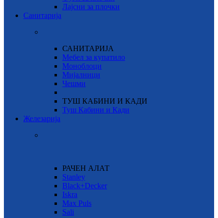
Лајсни за плочки
Санитарија
САНИТАРИЈА
Мебел за купатило
Моноблоци
Мијалници
Чешми
ТУШ КАБИНИ И КАДИ
Туш Кабини и Кади
Железарија
РАЧЕН АЛАТ
Stanley
Black+Decker
Iskra
Max Puls
Sali