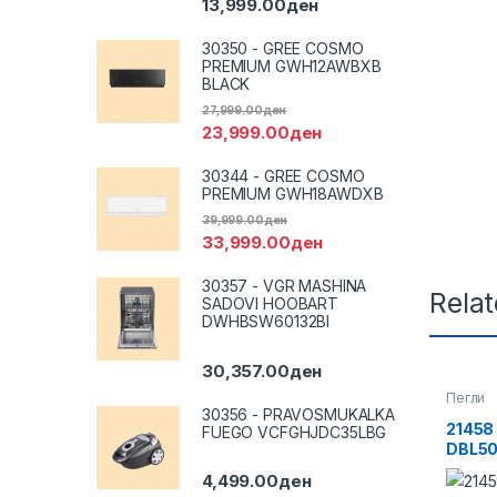
13,999.00
ден
30350 - GREE COSMO
PREMIUM GWH12AWBXB
BLACK
27,999.00
ден
23,999.00
ден
30344 - GREE COSMO
PREMIUM GWH18AWDXB
39,999.00
ден
33,999.00
ден
30357 - VGR MASHINA
Rela
SADOVI HOOBART
DWHBSW60132BI
30,357.00
ден
Пегли
30356 - PRAVOSMUKALKA
21458
FUEGO VCFGHJDC35LBG
DBL5
4,499.00
ден