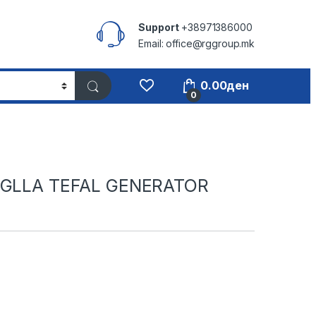
Support
+38971386000
Email: office@rggroup.mk
0.00
ден
0
EGLLA TEFAL GENERATOR