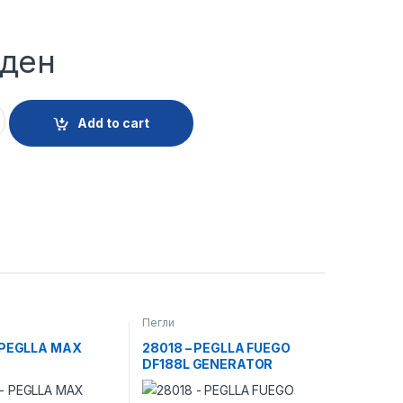
ден
EFAL GENERATOR SV4110E0 quantity
Add to cart
Пегли
 PEGLLA MAX
28018 – PEGLLA FUEGO
DF188L GENERATOR