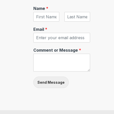
Name
*
F
L
i
a
Email
*
r
s
s
t
t
Comment or Message
*
Send Message