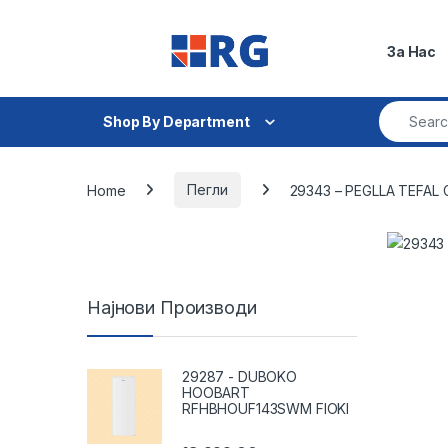
Skip to navigation
Skip to content
За Нас
Search fo
Shop By Department
Home
Пегли
29343 – PEGLLA TEFAL
Најнови Производи
29287 - DUBOKO
HOOBART
RFHBHOUF143SWM FIOKI