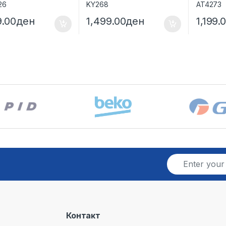
9.00
ден
1,499.00
ден
1,199.
E
m
a
i
l
*
Контакт