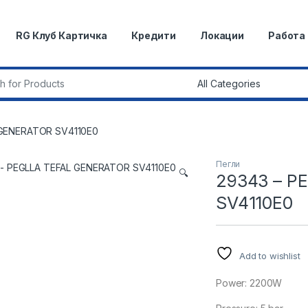
RG Клуб Картичка
Кредити
Локации
Работа
r:
 GENERATOR SV4110E0
Пегли
🔍
29343 – P
SV4110E0
Add to wishlist
Power: 2200W