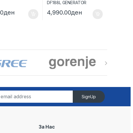
00
ден
4,990.00
ден
SignUp
За Нас