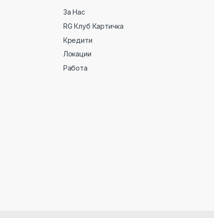
За Нас
RG Клуб Картичка
Кредити
Локации
Работа