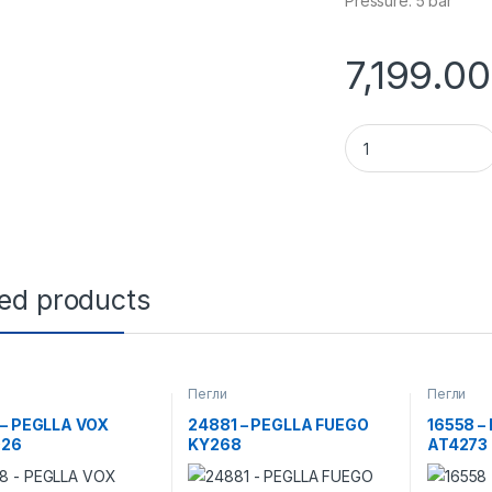
Pressure: 5 bar
7,199.00
29343 - PEGLLA T
ted products
Пегли
Пегли
 – PEGLLA VOX
24881 – PEGLLA FUEGO
16558 –
026
KY268
AT4273