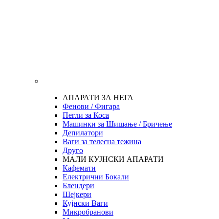
АПАРАТИ ЗА НЕГА
Фенови / Фигара
Пегли за Коса
Машинки за Шишање / Бричење
Депилатори
Ваги за телесна тежина
Друго
МАЛИ КУЈНСКИ АПАРАТИ
Кафемати
Електрични Бокали
Блендери
Шејкери
Кујнски Ваги
Микробранови