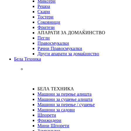
Миксери
Решоа
Скари
Тостери
Соковници
Фритези
АПАРАТИ ЗА ДОМАЌИНСТВО
Пегли
Правосмукалки
Рачни Правосмукалки
Други апарати за домаќинство
Бела Техника
БЕЛА ТЕХНИКА
Машини за перење алишта
Машини за сушење алишта
Машини за перење / сушење
Машини за садови
Шпорети
Фрижидери
Мини Шпорети
Замрзувачи