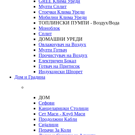
GREE Клима Уреди
Мулти Сплит
Стоечки Клима Уреди
Мобилни Клима Уреди
ТОПЛИНСКИ ПУМПИ - Воздух/Вода
Моноблок
Сплит
ДОМАШНИ УРЕДИ
Овлажнувач на Воздух
Мулти Готвач
Прочистувач на Воздух
Електричен Бокал
Готвач на Притисок
Индукциски Шпорет
Дом и Градина
ДОМ
Сефови
Канцеларицки Столици
Сет Маси - Клуб Маси
Продолжни Кабли
Сијалици
Перачи За Коли