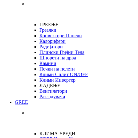
ГРЕЕЊЕ
Греалки
Конвектори Панели
Калорифери
Радијатори
Плински Грејни Тела
Шпорети на дрва
Камини
Печки на пелети
Клими Сплит ON/OFF
Клими Инвертер
ЛАДЕЊЕ
Вентилатори
Разладувачи
GREE
КЛИМА УРЕДИ