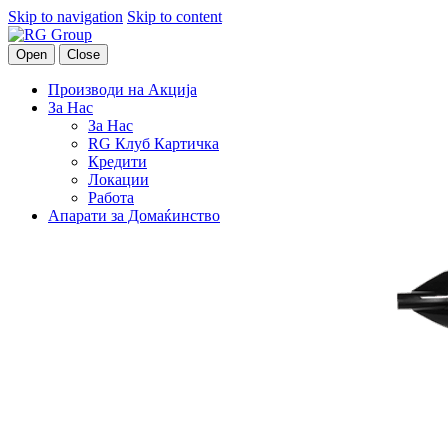
Skip to navigation
Skip to content
Open
Close
Производи на Акција
За Нас
За Нас
RG Клуб Картичка
Кредити
Локации
Работа
Апарати за Домаќинство