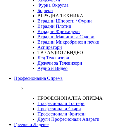
Фурна Округла
Бојлери
ВГРАДНА ТЕХНИКА
Вградни Шпорети / Фурни
Вградни Плотни
Вградни Фрижидери
Вградни Машини за Садови
Вградни Микробранови печки
Аспиратори
ТВ / АУДИО / ВИДЕО
Лед Телевизори
Држачи за Телевизори
Аудио и Видео
Професионална Опрема
ПРОФЕСИОНАЛНА ОПРЕМА
Професионали Тостери
Професионали Скари
Професионали Фритези
Други Професионали Апарати
Греење и Ладење