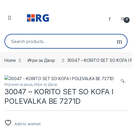
Skip to navigation
Skip to content
Open
0
Search for:
Home
Игри за Двор
30047 – KORITO SET SO KOFA I 
🔍
Играчки за деца
,
Игри за Двор
30047 – KORITO SET SO KOFA I
POLEVALKA BE 7271D
Add to wishlist