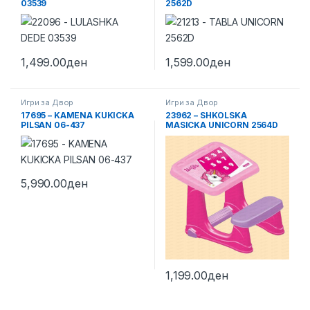
03539
2562D
1,499.00
ден
1,599.00
ден
Игри за Двор
Игри за Двор
17695 – KAMENA KUKICKA
23962 – SHKOLSKA
PILSAN 06-437
MASICKA UNICORN 2564D
5,990.00
ден
1,199.00
ден