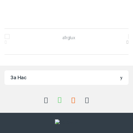
Brands Carousel
За Нас