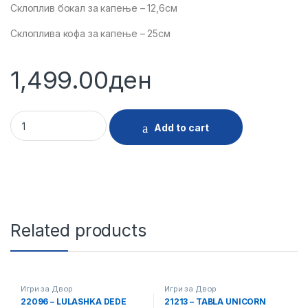
Склоплив бокал за капење – 12,6см
Склоплива кофа за капење – 25см
1,499.00
ден
30047 - KORITO SET SO KOFA I POLEVALKA BE 7271D quantit
Add to cart
Related products
Игри за Двор
Игри за Двор
22096 – LULASHKA DEDE
21213 – TABLA UNICORN