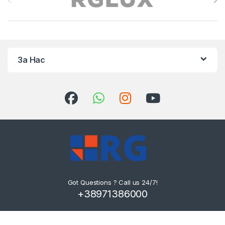
За Нас
Got Questions ? Call us 24/7!
+38971386000