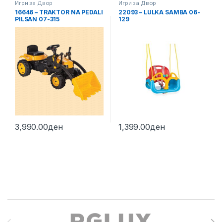
Игри за Двор
Игри за Двор
16646 – TRAKTOR NA PEDALI
22093 – LULKA SAMBA 06-
PILSAN 07-315
129
3,990.00
ден
1,399.00
ден
Brands Carousel