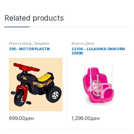
Related products
Игри за Двор
,
Трицикли
Игри за Двор
295 – MOTOR PLASTIK
22100 – LULASHKA UNIKORN
2569D
699.00
ден
1,299.00
ден