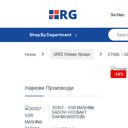
Skip to navigation
Skip to content
За Нас
Search fo
Shop By Department
Home
GREE Клима Уреди
27685 – G
-
14%
Најнови Производи
30357 - VGR MASHINA
SADOVI HOOBART
DWHBSW60132BI