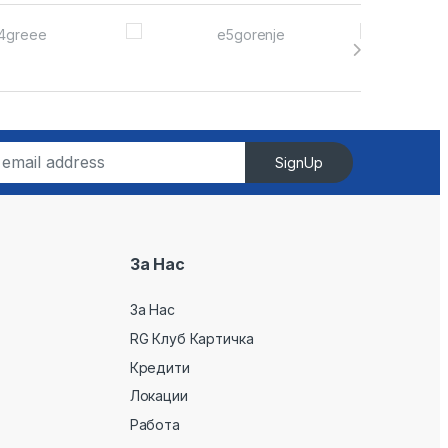
SignUp
За Нас
За Нас
RG Клуб Картичка
Кредити
Локации
Работа