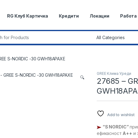
RG Клуб Картичка
Кредити
Локации
Работа
r:
REE S-NORDIC -30 GWH18APAXE
GREE Клима Уреди
🔍
27685 – G
GWH18APA
Add to wishlist
“
S NORDIC”
прип
ефикасност
А++
и 