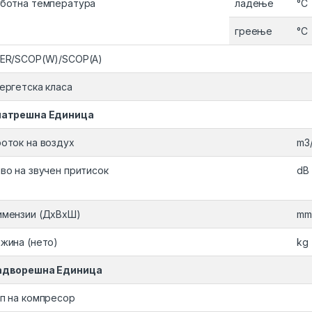
ботна температура
ладење
°C
греење
°C
ER/SCOP(W)/SCOP(A)
ергетска класа
натрешна Единица
оток на воздух
m3
во на звучен притисок
dB 
мензии (ДxВxШ)
mm
жина (нето)
kg
адворешна Единица
п на компресор