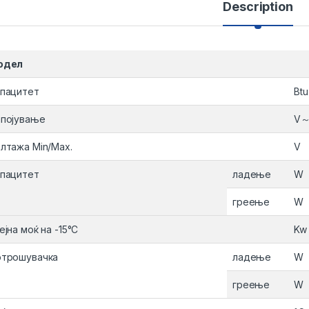
Description
одел
пацитет
Btu
појување
V～
лтажа Min/Max.
V
пацитет
ладење
W
греење
W
ејна моќ на -15°C
Kw
трошувачка
ладење
W
греење
W