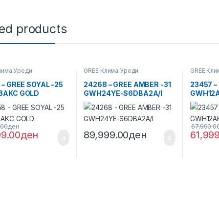
ted products
лима Уреди
GREE Клима Уреди
GREE Кли
 – GREE SOYAL -25
24268 – GREE AMBER -31
23457 –
8AKC GOLD
GWH24YE-S6DBA2A/I
GWH12A
.00
ден
67,990.0
99.00
ден
89,999.00
ден
61,99