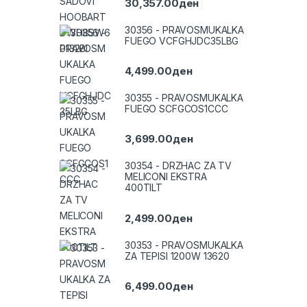
30,357.00
ден
30356 - PRAVOSMUKALKA
FUEGO VCFGHJDC35LBG
4,499.00
ден
30355 - PRAVOSMUKALKA
FUEGO SCFGCOS1CCC
3,699.00
ден
30354 - DRZHAC ZA TV
MELICONI EKSTRA
400TILT
2,499.00
ден
30353 - PRAVOSMUKALKA
ZA TEPISI 1200W 13620
6,499.00
ден