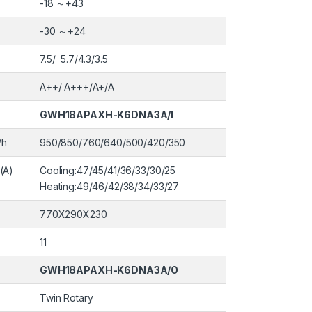
-18 ～+43
-30 ～+24
7.5/ 5.7/4.3/3.5
A++/ A+++/A+/A
GWH18APAXH-K6DNA3A/I
/h
950/850/760/640/500/420/350
(A)
Cooling:47/45/41/36/33/30/25
Heating:49/46/42/38/34/33/27
770X290X230
11
GWH18APAXH-K6DNA3A/O
Twin Rotary