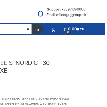
Support
+38971386000
Email: office@rggroup.mk
0.00
ден
0
REE S-NORDIC -30
XE
аѓа на престижната класа на енергетска
за греење и за ладење, што значи врвни