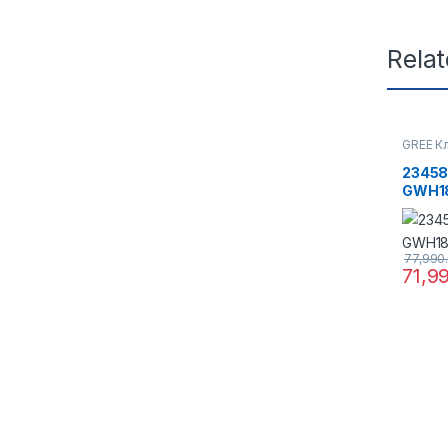
Rela
GREE К
23458
GWH1
77,990
71,9