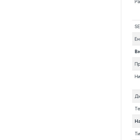
Ра
SE
Ен
В
Пр
Ни
Ди
Те
Н
Ти