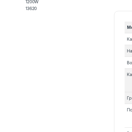
М
Ка
На
Во
Ка
Гр
По