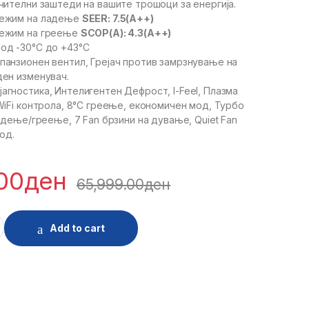
чителни заштеди на вашите трошоци за енергија.
режим на ладење
SEER: 7.5(A++)
режим на греење
SCOP(А): 4.3(A++)
од -30°С до +43°С
панзионен вентил, Грејач против замрзнување на
ен изменувач.
агностика, Интелигентен Дефрост, I-Feel, Плазма
WiFi контрола, 8°С греење, економичен мод, Турбо
адење/греење, 7 Fan брзини на дување, Quiet Fan
од.
00
ден
65,999.00
ден
ORDIC -30 GWH18APAXE quantity
Add to cart