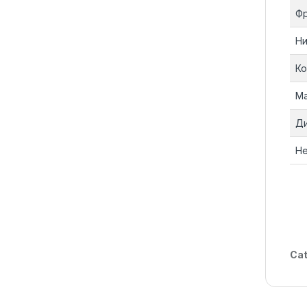
Ф
Ни
Ко
Ма
Ди
Не
Cat