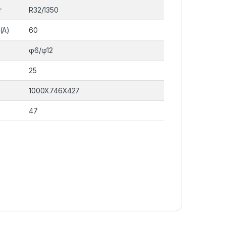
r
R32/1350
(A)
60
φ6/φ12
25
1000X746X427
47