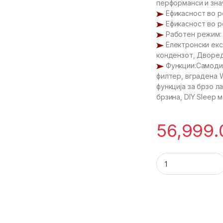
перформанси и зна
Eфикасност во 
Eфикасност во 
Работен режим: 
Eлектронски екс
кондензот, Дворед
Функции:Самодиј
филтер, вградена 
функција за брзо л
брзина, DIY Sleep м
56,999.
27685 - GREE S-N