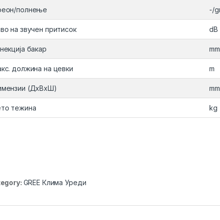
реон/полнење
-/g
во на звучен притисок
dB 
некција бакар
mm
кс. должина на цевки
m
мензии (ДxВxШ)
mm
то тежина
kg
egory:
GREE Клима Уреди