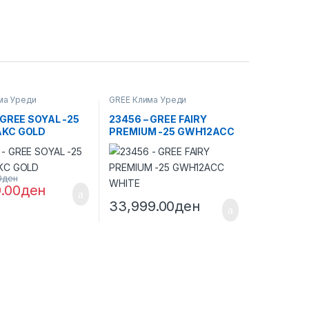
ма Уреди
GREE Клима Уреди
 GREE SOYAL -25
23456 – GREE FAIRY
KC GOLD
PREMIUM -25 GWH12ACC
WHITE
0
ден
9.00
ден
33,999.00
ден