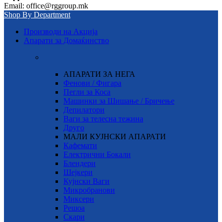
Email: office@rggroup.mk
Shop By Department
Производи на Акција
Апарати за Домаќинство
АПАРАТИ ЗА НЕГА
Фенови / Фигара
Пегли за Коса
Машинки за Шишање / Бричење
Депилатори
Ваги за телесна тежина
Друго
МАЛИ КУЈНСКИ АПАРАТИ
Кафемати
Електрични Бокали
Блендери
Шејкери
Кујнски Ваги
Микробранови
Миксери
Решоа
Скари