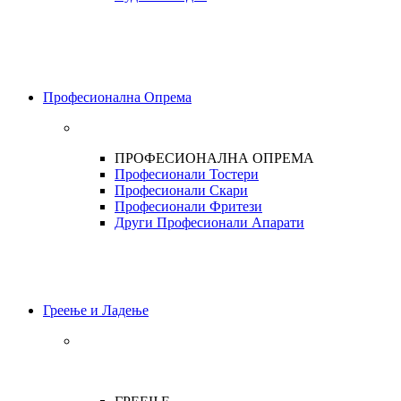
Професионална Опрема
ПРОФЕСИОНАЛНА ОПРЕМА
Професионали Тостери
Професионали Скари
Професионали Фритези
Други Професионали Апарати
Греење и Ладење