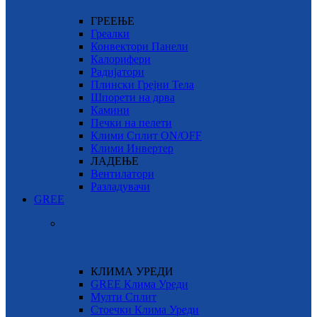
ГРЕЕЊЕ
Греалки
Конвектори Панели
Калорифери
Радијатори
Плински Грејни Тела
Шпорети на дрва
Камини
Печки на пелети
Клими Сплит ON/OFF
Клими Инвертер
ЛАДЕЊЕ
Вентилатори
Разладувачи
GREE
КЛИМА УРЕДИ
GREE Клима Уреди
Мулти Сплит
Стоечки Клима Уреди