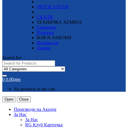
ДРУГИ АЛАТИ
СКАЛИ
ТЕХНИЧКА ХЕМИЈА
Силикони
Пурпена
БОИ И ЛАКОВИ
Поликолор
Лакови
Search for:
0
0.00
ден
No products in the cart.
Open
Close
Производи на Акција
За Нас
За Нас
RG Клуб Картичка