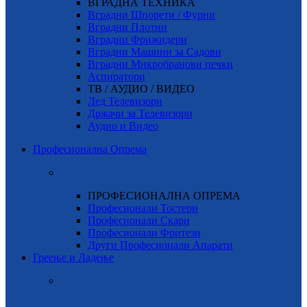
ВГРАДНА ТЕХНИКА
Вградни Шпорети / Фурни
Вградни Плотни
Вградни Фрижидери
Вградни Машини за Садови
Вградни Микробранови печки
Аспиратори
ТВ / АУДИО / ВИДЕО
Лед Телевизори
Држачи за Телевизори
Аудио и Видео
Професионална Опрема
ПРОФЕСИОНАЛНА ОПРЕМА
Професионали Тостери
Професионали Скари
Професионали Фритези
Други Професионали Апарати
Греење и Ладење