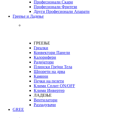
Професионали Скари
Професионали Фритези
Други Професионали Апарати
Греење и Ладење
ГРЕЕЊЕ
Греалки
Конвектори Панели
Калорифери
Радијатори
Плински Грејни Тела
Шпорети на дрва
Камини
Печки на пелети
Клими Сплит ON/OFF
Клими Инвертер
ЛАДЕЊЕ
Вентилатори
Разладувачи
GREE