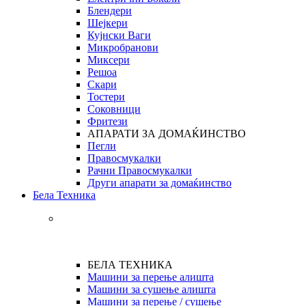
Блендери
Шејкери
Кујнски Ваги
Микробранови
Миксери
Решоа
Скари
Тостери
Соковници
Фритези
АПАРАТИ ЗА ДОМАЌИНСТВО
Пегли
Правосмукалки
Рачни Правосмукалки
Други апарати за домаќинство
Бела Техника
БЕЛА ТЕХНИКА
Машини за перење алишта
Машини за сушење алишта
Машини за перење / сушење