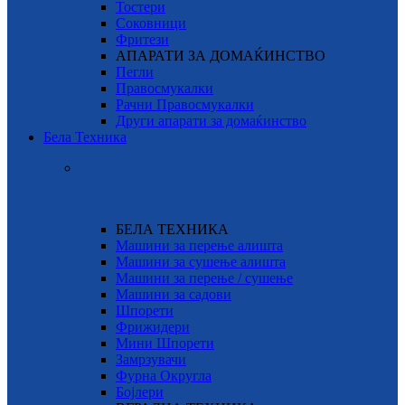
Тостери
Соковници
Фритези
АПАРАТИ ЗА ДОМАЌИНСТВО
Пегли
Правосмукалки
Рачни Правосмукалки
Други апарати за домаќинство
Бела Техника
БЕЛА ТЕХНИКА
Машини за перење алишта
Машини за сушење алишта
Машини за перење / сушење
Машини за садови
Шпорети
Фрижидери
Мини Шпорети
Замрзувачи
Фурна Округла
Бојлери