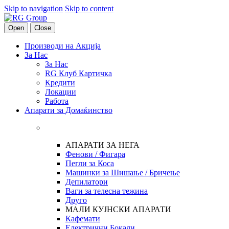
Skip to navigation
Skip to content
Open
Close
Производи на Акција
За Нас
За Нас
RG Клуб Картичка
Кредити
Локации
Работа
Апарати за Домаќинство
АПАРАТИ ЗА НЕГА
Фенови / Фигара
Пегли за Коса
Машинки за Шишање / Бричење
Депилатори
Ваги за телесна тежина
Друго
МАЛИ КУЈНСКИ АПАРАТИ
Кафемати
Електрични Бокали