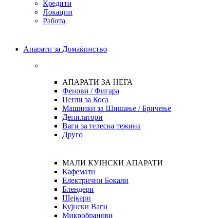
Кредити
Локации
Работа
Апарати за Домаќинство
АПАРАТИ ЗА НЕГА
Фенови / Фигара
Пегли за Коса
Машинки за Шишање / Бричење
Депилатори
Ваги за телесна тежина
Друго
МАЛИ КУЈНСКИ АПАРАТИ
Кафемати
Електрични Бокали
Блендери
Шејкери
Кујнски Ваги
Микробранови