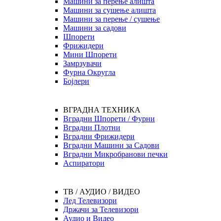
Машини за перење алишта
Машини за сушење алишта
Машини за перење / сушење
Машини за садови
Шпорети
Фрижидери
Мини Шпорети
Замрзувачи
Фурна Округла
Бојлери
ВГРАДНА ТЕХНИКА
Вградни Шпорети / Фурни
Вградни Плотни
Вградни Фрижидери
Вградни Машини за Садови
Вградни Микробранови печки
Аспиратори
ТВ / АУДИО / ВИДЕО
Лед Телевизори
Држачи за Телевизори
Аудио и Видео