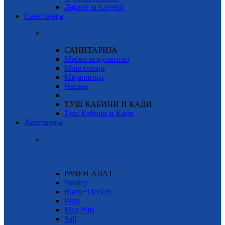
Лајсни за плочки
Санитарија
САНИТАРИЈА
Мебел за купатило
Моноблоци
Мијалници
Чешми
ТУШ КАБИНИ И КАДИ
Туш Кабини и Кади
Железарија
РАЧЕН АЛАТ
Stanley
Black+Decker
Iskra
Max Puls
Sali