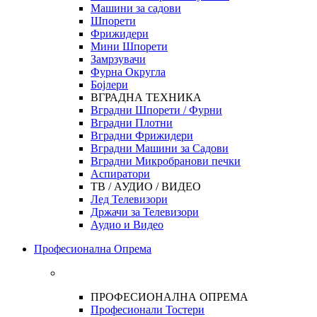
Машини за садови
Шпорети
Фрижидери
Мини Шпорети
Замрзувачи
Фурна Округла
Бојлери
ВГРАДНА ТЕХНИКА
Вградни Шпорети / Фурни
Вградни Плотни
Вградни Фрижидери
Вградни Машини за Садови
Вградни Микробранови печки
Аспиратори
ТВ / АУДИО / ВИДЕО
Лед Телевизори
Држачи за Телевизори
Аудио и Видео
Професионална Опрема
ПРОФЕСИОНАЛНА ОПРЕМА
Професионали Тостери