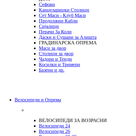
Сефови
Канцеларицки Столици
Сет Маси - Клуб Маси
Продолжни Кабли
Сијалици
Перачи За Коли
Даски и Сушари за Алишта
ГРАДИНАРСКА ОПРЕМА
Маси за двор
Столици за двор
Чадори и Тенди
Косилки и Тримери
Базени и др.
Велосипеди и Опрема
ВЕЛОСИПЕДИ ЗА ВОЗРАСНИ
Велосипеди 24
Велосипеди 26