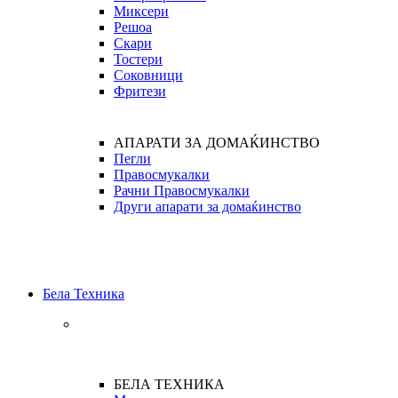
Миксери
Решоа
Скари
Тостери
Соковници
Фритези
АПАРАТИ ЗА ДОМАЌИНСТВО
Пегли
Правосмукалки
Рачни Правосмукалки
Други апарати за домаќинство
Бела Техника
БЕЛА ТЕХНИКА