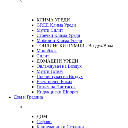
КЛИМА УРЕДИ
GREE Клима Уреди
Мулти Сплит
Стоечки Клима Уреди
Мобилни Клима Уреди
ТОПЛИНСКИ ПУМПИ - Воздух/Вода
Моноблок
Сплит
ДОМАШНИ УРЕДИ
Овлажнувач на Воздух
Мулти Готвач
Прочистувач на Воздух
Електричен Бокал
Готвач на Притисок
Индукциски Шпорет
Дом и Градина
ДОМ
Сефови
Канцеларицки Столици