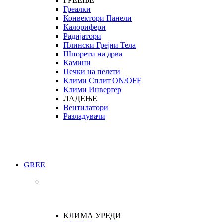
ГРЕЕЊЕ
Греалки
Конвектори Панели
Калорифери
Радијатори
Плински Грејни Тела
Шпорети на дрва
Камини
Печки на пелети
Клими Сплит ON/OFF
Клими Инвертер
ЛАДЕЊЕ
Вентилатори
Разладувачи
GREE
КЛИМА УРЕДИ