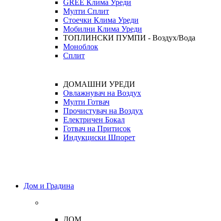
GREE Клима Уреди
Мулти Сплит
Стоечки Клима Уреди
Мобилни Клима Уреди
ТОПЛИНСКИ ПУМПИ - Воздух/Вода
Моноблок
Сплит
ДОМАШНИ УРЕДИ
Овлажнувач на Воздух
Мулти Готвач
Прочистувач на Воздух
Електричен Бокал
Готвач на Притисок
Индукциски Шпорет
Дом и Градина
ДОМ