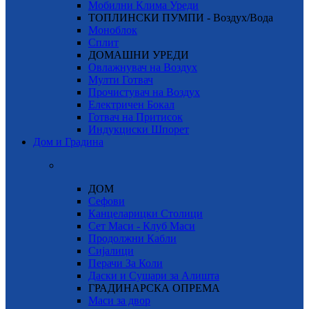
Мобилни Клима Уреди
ТОПЛИНСКИ ПУМПИ - Воздух/Вода
Моноблок
Сплит
ДОМАШНИ УРЕДИ
Овлажнувач на Воздух
Мулти Готвач
Прочистувач на Воздух
Електричен Бокал
Готвач на Притисок
Индукциски Шпорет
Дом и Градина
ДОМ
Сефови
Канцеларицки Столици
Сет Маси - Клуб Маси
Продолжни Кабли
Сијалици
Перачи За Коли
Даски и Сушари за Алишта
ГРАДИНАРСКА ОПРЕМА
Маси за двор