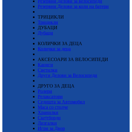
Резервни Делови за велосипеди
Резервни Делови за коли на батери
ТРИЦИКЛИ
Трицикли
ДУБАЦИ
Дубаци
КОЛИЧКИ ЗА ДЕЦА
Колички за деца
АКСЕСОАРИ ЗА ВЕЛОСИПЕДИ
Кациги
Светилки
Други Делови за Велосипеди
ДРУГО ЗА ДЕЦА
Ролери
Релаксатори
Седишта за Автомобил
Маса со столче
Хранилки
Скејтборди
Лизгалки
Игри за Двор