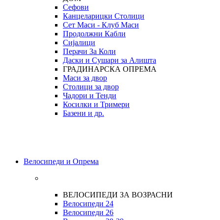
Сефови
Канцеларицки Столици
Сет Маси - Клуб Маси
Продолжни Кабли
Сијалици
Перачи За Коли
Даски и Сушари за Алишта
ГРАДИНАРСКА ОПРЕМА
Маси за двор
Столици за двор
Чадори и Тенди
Косилки и Тримери
Базени и др.
Велосипеди и Опрема
ВЕЛОСИПЕДИ ЗА ВОЗРАСНИ
Велосипеди 24
Велосипеди 26