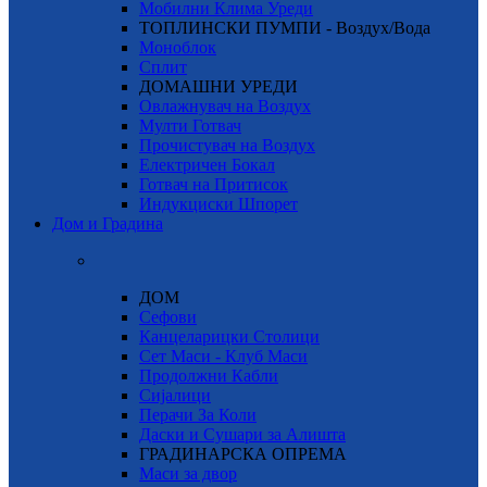
Мобилни Клима Уреди
ТОПЛИНСКИ ПУМПИ - Воздух/Вода
Моноблок
Сплит
ДОМАШНИ УРЕДИ
Овлажнувач на Воздух
Мулти Готвач
Прочистувач на Воздух
Електричен Бокал
Готвач на Притисок
Индукциски Шпорет
Дом и Градина
ДОМ
Сефови
Канцеларицки Столици
Сет Маси - Клуб Маси
Продолжни Кабли
Сијалици
Перачи За Коли
Даски и Сушари за Алишта
ГРАДИНАРСКА ОПРЕМА
Маси за двор