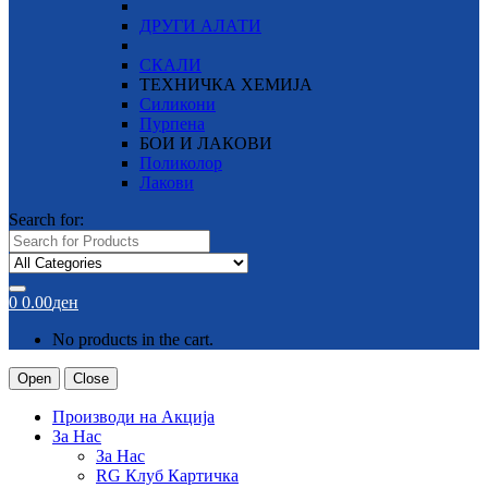
ДРУГИ АЛАТИ
СКАЛИ
ТЕХНИЧКА ХЕМИЈА
Силикони
Пурпена
БОИ И ЛАКОВИ
Поликолор
Лакови
Search for:
0
0.00
ден
No products in the cart.
Open
Close
Производи на Акција
За Нас
За Нас
RG Клуб Картичка