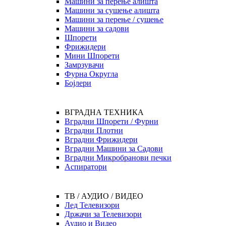
Машини за перење алишта
Машини за сушење алишта
Машини за перење / сушење
Машини за садови
Шпорети
Фрижидери
Мини Шпорети
Замрзувачи
Фурна Округла
Бојлери
ВГРАДНА ТЕХНИКА
Вградни Шпорети / Фурни
Вградни Плотни
Вградни Фрижидери
Вградни Машини за Садови
Вградни Микробранови печки
Аспиратори
ТВ / АУДИО / ВИДЕО
Лед Телевизори
Држачи за Телевизори
Аудио и Видео