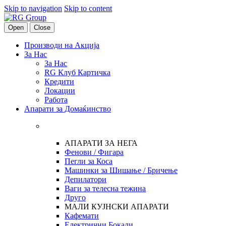
Skip to navigation
Skip to content
Open
Close
Производи на Акција
За Нас
За Нас
RG Клуб Картичка
Кредити
Локации
Работа
Апарати за Домаќинство
АПАРАТИ ЗА НЕГА
Фенови / Фигара
Пегли за Коса
Машинки за Шишање / Бричење
Депилатори
Ваги за телесна тежина
Друго
МАЛИ КУЈНСКИ АПАРАТИ
Кафемати
Електрични Бокали