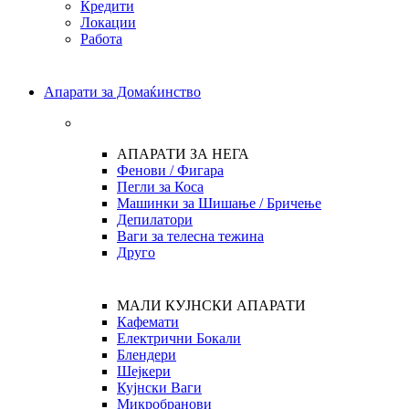
Кредити
Локации
Работа
Апарати за Домаќинство
АПАРАТИ ЗА НЕГА
Фенови / Фигара
Пегли за Коса
Машинки за Шишање / Бричење
Депилатори
Ваги за телесна тежина
Друго
МАЛИ КУЈНСКИ АПАРАТИ
Кафемати
Електрични Бокали
Блендери
Шејкери
Кујнски Ваги
Микробранови