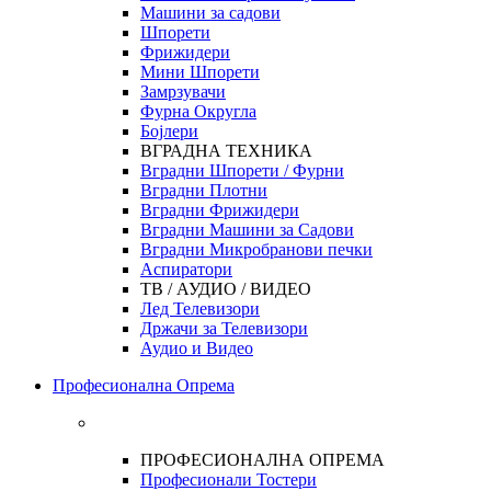
Машини за садови
Шпорети
Фрижидери
Мини Шпорети
Замрзувачи
Фурна Округла
Бојлери
ВГРАДНА ТЕХНИКА
Вградни Шпорети / Фурни
Вградни Плотни
Вградни Фрижидери
Вградни Машини за Садови
Вградни Микробранови печки
Аспиратори
ТВ / АУДИО / ВИДЕО
Лед Телевизори
Држачи за Телевизори
Аудио и Видео
Професионална Опрема
ПРОФЕСИОНАЛНА ОПРЕМА
Професионали Тостери