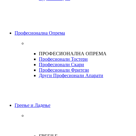
Професионална Опрема
ПРОФЕСИОНАЛНА ОПРЕМА
Професионали Тостери
Професионали Скари
Професионали Фритези
Други Професионали Апарати
Греење и Ладење