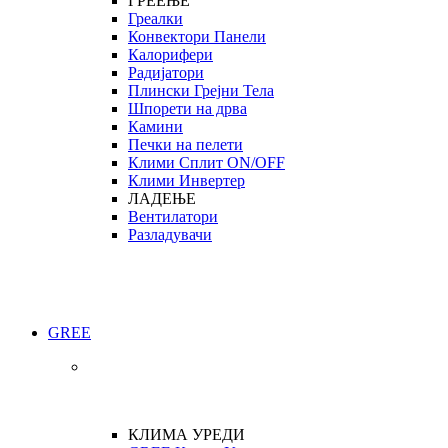
ГРЕЕЊЕ
Греалки
Конвектори Панели
Калорифери
Радијатори
Плински Грејни Тела
Шпорети на дрва
Камини
Печки на пелети
Клими Сплит ON/OFF
Клими Инвертер
ЛАДЕЊЕ
Вентилатори
Разладувачи
GREE
КЛИМА УРЕДИ