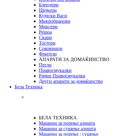
Блендери
Шејкери
Кујнски Ваги
Микробранови
Миксери
Решоа
Скари
Тостери
Соковници
Фритези
АПАРАТИ ЗА ДОМАЌИНСТВО
Пегли
Правосмукалки
Рачни Правосмукалки
Други апарати за домаќинство
Бела Техника
БЕЛА ТЕХНИКА
Машини за перење алишта
Машини за сушење алишта
Машини за перење / сушење