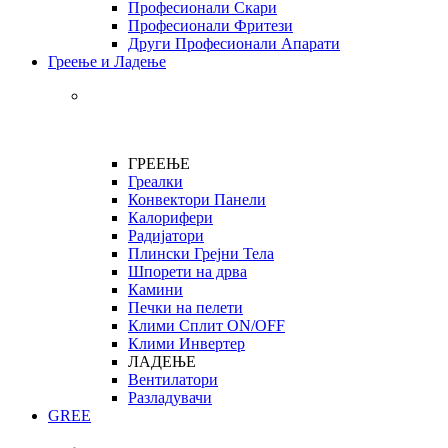
Професионали Скари
Професионали Фритези
Други Професионали Апарати
Греење и Ладење
ГРЕЕЊЕ
Греалки
Конвектори Панели
Калорифери
Радијатори
Плински Грејни Тела
Шпорети на дрва
Камини
Печки на пелети
Клими Сплит ON/OFF
Клими Инвертер
ЛАДЕЊЕ
Вентилатори
Разладувачи
GREE