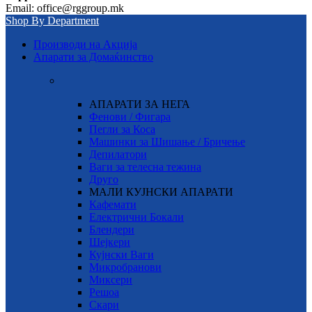
Email: office@rggroup.mk
Shop By Department
Производи на Акција
Апарати за Домаќинство
АПАРАТИ ЗА НЕГА
Фенови / Фигара
Пегли за Коса
Машинки за Шишање / Бричење
Депилатори
Ваги за телесна тежина
Друго
МАЛИ КУЈНСКИ АПАРАТИ
Кафемати
Електрични Бокали
Блендери
Шејкери
Кујнски Ваги
Микробранови
Миксери
Решоа
Скари