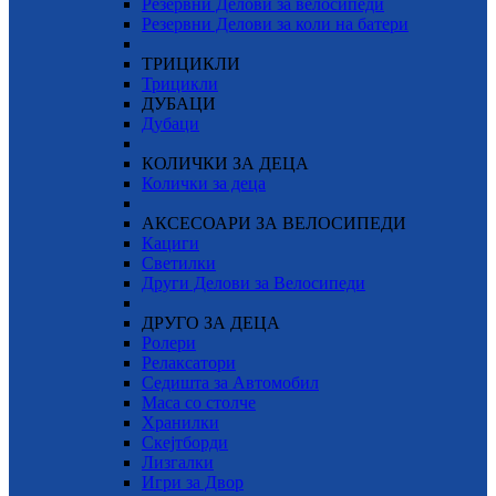
Резервни Делови за велосипеди
Резервни Делови за коли на батери
ТРИЦИКЛИ
Трицикли
ДУБАЦИ
Дубаци
КОЛИЧКИ ЗА ДЕЦА
Колички за деца
АКСЕСОАРИ ЗА ВЕЛОСИПЕДИ
Кациги
Светилки
Други Делови за Велосипеди
ДРУГО ЗА ДЕЦА
Ролери
Релаксатори
Седишта за Автомобил
Маса со столче
Хранилки
Скејтборди
Лизгалки
Игри за Двор