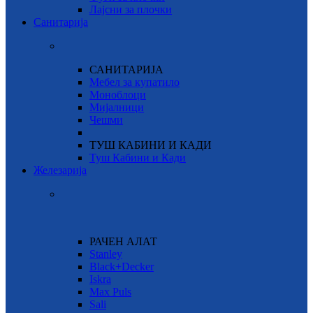
Лајсни за плочки
Санитарија
САНИТАРИЈА
Мебел за купатило
Моноблоци
Мијалници
Чешми
ТУШ КАБИНИ И КАДИ
Туш Кабини и Кади
Железарија
РАЧЕН АЛАТ
Stanley
Black+Decker
Iskra
Max Puls
Sali