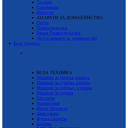
Тостери
Соковници
Фритези
АПАРАТИ ЗА ДОМАЌИНСТВО
Пегли
Правосмукалки
Рачни Правосмукалки
Други апарати за домаќинство
Бела Техника
БЕЛА ТЕХНИКА
Машини за перење алишта
Машини за сушење алишта
Машини за перење / сушење
Машини за садови
Шпорети
Фрижидери
Мини Шпорети
Замрзувачи
Фурна Округла
Бојлери