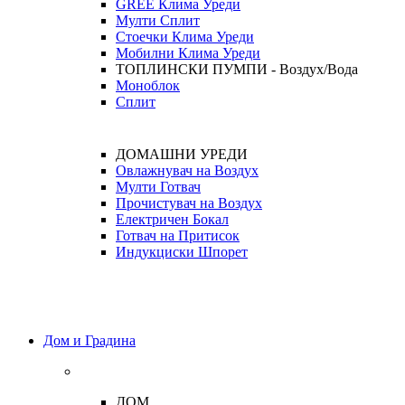
GREE Клима Уреди
Мулти Сплит
Стоечки Клима Уреди
Мобилни Клима Уреди
ТОПЛИНСКИ ПУМПИ - Воздух/Вода
Моноблок
Сплит
ДОМАШНИ УРЕДИ
Овлажнувач на Воздух
Мулти Готвач
Прочистувач на Воздух
Електричен Бокал
Готвач на Притисок
Индукциски Шпорет
Дом и Градина
ДОМ