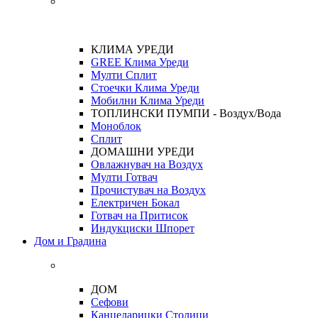
КЛИМА УРЕДИ
GREE Клима Уреди
Мулти Сплит
Стоечки Клима Уреди
Мобилни Клима Уреди
ТОПЛИНСКИ ПУМПИ - Воздух/Вода
Моноблок
Сплит
ДОМАШНИ УРЕДИ
Овлажнувач на Воздух
Мулти Готвач
Прочистувач на Воздух
Електричен Бокал
Готвач на Притисок
Индукциски Шпорет
Дом и Градина
ДОМ
Сефови
Канцеларицки Столици