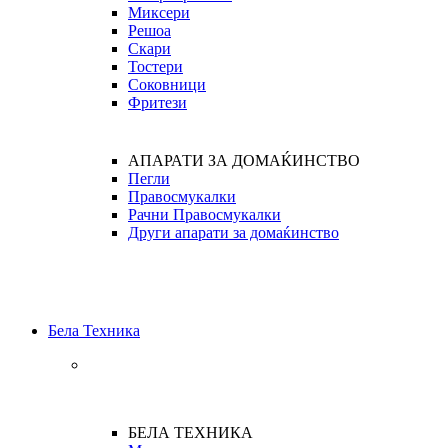
Миксери
Решоа
Скари
Тостери
Соковници
Фритези
АПАРАТИ ЗА ДОМАЌИНСТВО
Пегли
Правосмукалки
Рачни Правосмукалки
Други апарати за домаќинство
Бела Техника
БЕЛА ТЕХНИКА