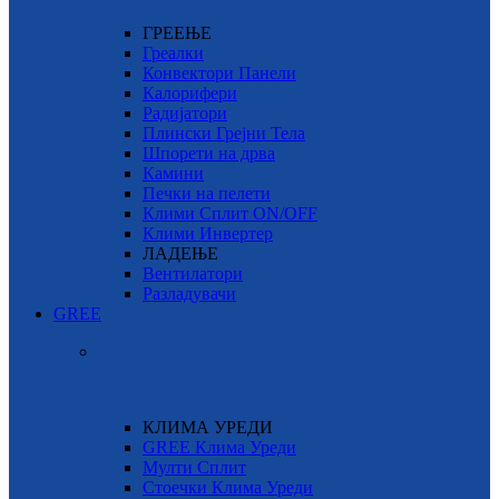
ГРЕЕЊЕ
Греалки
Конвектори Панели
Калорифери
Радијатори
Плински Грејни Тела
Шпорети на дрва
Камини
Печки на пелети
Клими Сплит ON/OFF
Клими Инвертер
ЛАДЕЊЕ
Вентилатори
Разладувачи
GREE
КЛИМА УРЕДИ
GREE Клима Уреди
Мулти Сплит
Стоечки Клима Уреди