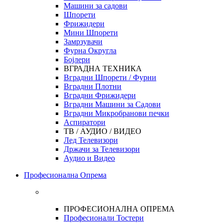
Машини за садови
Шпорети
Фрижидери
Мини Шпорети
Замрзувачи
Фурна Округла
Бојлери
ВГРАДНА ТЕХНИКА
Вградни Шпорети / Фурни
Вградни Плотни
Вградни Фрижидери
Вградни Машини за Садови
Вградни Микробранови печки
Аспиратори
ТВ / АУДИО / ВИДЕО
Лед Телевизори
Држачи за Телевизори
Аудио и Видео
Професионална Опрема
ПРОФЕСИОНАЛНА ОПРЕМА
Професионали Тостери