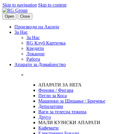
Skip to navigation
Skip to content
Open
Close
Производи на Акција
За Нас
За Нас
RG Клуб Картичка
Кредити
Локации
Работа
Апарати за Домаќинство
АПАРАТИ ЗА НЕГА
Фенови / Фигара
Пегли за Коса
Машинки за Шишање / Бричење
Депилатори
Ваги за телесна тежина
Друго
МАЛИ КУЈНСКИ АПАРАТИ
Кафемати
Електрични Бокали