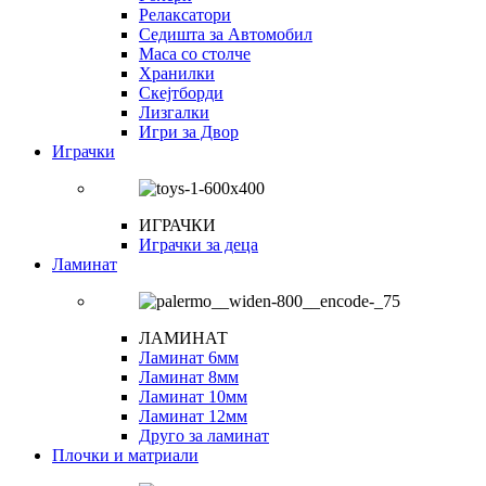
Релаксатори
Седишта за Автомобил
Маса со столче
Хранилки
Скејтборди
Лизгалки
Игри за Двор
Играчки
ИГРАЧКИ
Играчки за деца
Ламинат
ЛАМИНАТ
Ламинат 6мм
Ламинат 8мм
Ламинат 10мм
Ламинат 12мм
Друго за ламинат
Плочки и матриали