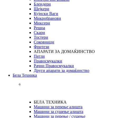
Блендери
Шејкери
Кујнски Ваги
Микробранови
Миксери
Решоа
Скари
Тостери
Соковници
Фритези
АПАРАТИ ЗА ДОМАЌИНСТВО
Пегли
Правосмукалки
Рачни Правосмукалки
Други апарати за домаќинство
Бела Техника
БЕЛА ТЕХНИКА
Машини за перење алишта
Машини за сушење алишта
Машини за перење / сушење