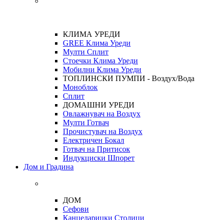
КЛИМА УРЕДИ
GREE Клима Уреди
Мулти Сплит
Стоечки Клима Уреди
Мобилни Клима Уреди
ТОПЛИНСКИ ПУМПИ - Воздух/Вода
Моноблок
Сплит
ДОМАШНИ УРЕДИ
Овлажнувач на Воздух
Мулти Готвач
Прочистувач на Воздух
Електричен Бокал
Готвач на Притисок
Индукциски Шпорет
Дом и Градина
ДОМ
Сефови
Канцеларицки Столици