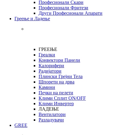
Професионали Скари
Професионали Фритези
Други Професионали Апарати
Греење и Ладење
ГРЕЕЊЕ
Греалки
Конвектори Панели
Калорифери
Радијатори
Плински Грејни Тела
Шпорети на дрва
Камини
Печки на пелети
Клими Сплит ON/OFF
Клими Инвертер
ЛАДЕЊЕ
Вентилатори
Разладувачи
GREE