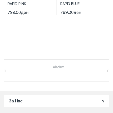
799.00
ден
799.00
ден
Brands Carousel
За Нас