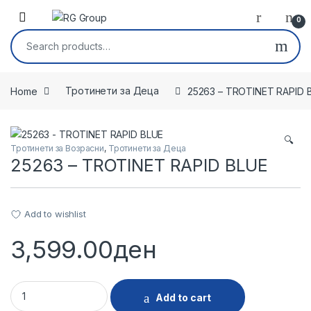
Skip to navigation
Skip to content
Open
0
Search for:
Home
Тротинети за Деца
25263 – TROTINET RAPID 
🔍
Тротинети за Возрасни
,
Тротинети за Деца
25263 – TROTINET RAPID BLUE
Add to wishlist
3,599.00
ден
25263 - TROTINET RAPID BLUE quantity
Add to cart