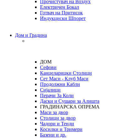
Прочистувач на Воздух
Електричен Бокал
Готвач на Притисок
Индукциски Шпорет
Дом и Градина
ДОМ
Сефови
Канцеларицки Столици
Сет Маси - Клуб Маси
Продолжни Кабли
Сијалици
Перачи За Коли
Даски и Сушари за Алишта
ГРАДИНАРСКА ОПРЕМА
Маси за двор
Столици за двор
Чадори и Тенди
Косилки и Тримери
Базени и др.