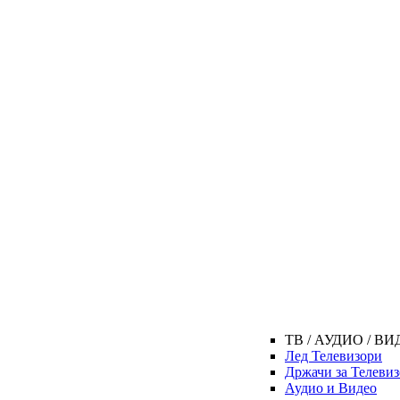
ТВ / АУДИО / В
Лед Телевизори
Држачи за Телеви
Аудио и Видео