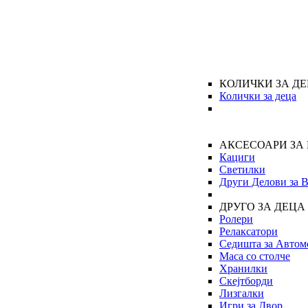
КОЛИЧКИ ЗА Д
Колички за деца
АКСЕСОАРИ ЗА
Кациги
Светилки
Други Делови за 
ДРУГО ЗА ДЕЦА
Ролери
Релаксатори
Седишта за Автом
Маса со столче
Хранилки
Скејтборди
Лизгалки
Игри за Двор