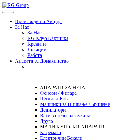
Skip
Skip
to
to
Open
Close
navigation
content
Производи на Акција
За Нас
За Нас
RG Клуб Картичка
Кредити
Локации
Работа
Апарати за Домаќинство
АПАРАТИ ЗА НЕГА
Фенови / Фигара
Пегли за Коса
Машинки за Шишање / Бричење
Депилатори
Ваги за телесна тежина
Друго
МАЛИ КУЈНСКИ АПАРАТИ
Кафемати
Електрични Бокали