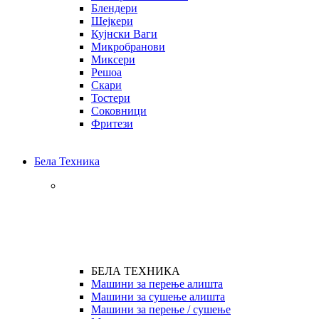
Блендери
Шејкери
Кујнски Ваги
Микробранови
Миксери
Решоа
Скари
Тостери
Соковници
Фритези
Бела Техника
БЕЛА ТЕХНИКА
Машини за перење алишта
Машини за сушење алишта
Машини за перење / сушење