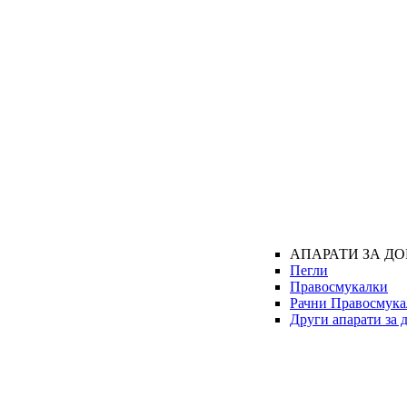
АПАРАТИ ЗА Д
Пегли
Правосмукалки
Рачни Правосмука
Други апарати за 