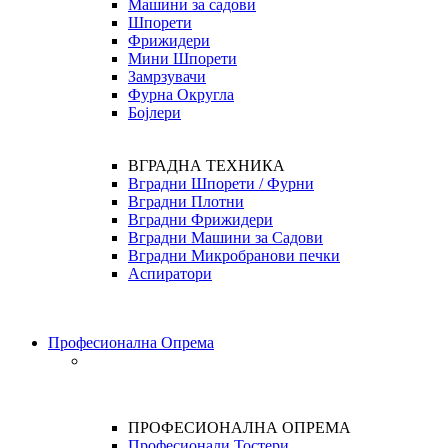
Машини за садови
Шпорети
Фрижидери
Мини Шпорети
Замрзувачи
Фурна Округла
Бојлери
ВГРАДНА ТЕХНИКА
Вградни Шпорети / Фурни
Вградни Плотни
Вградни Фрижидери
Вградни Машини за Садови
Вградни Микробранови печки
Аспиратори
Професионална Опрема
ПРОФЕСИОНАЛНА ОПРЕМА
Професионали Тостери