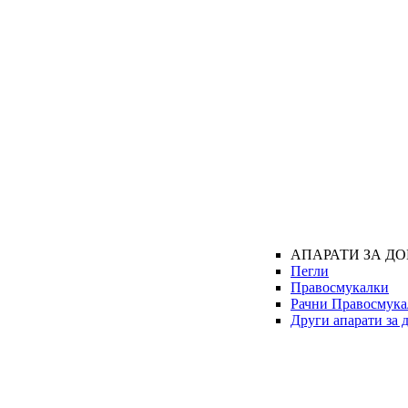
АПАРАТИ ЗА Д
Пегли
Правосмукалки
Рачни Правосмука
Други апарати за 