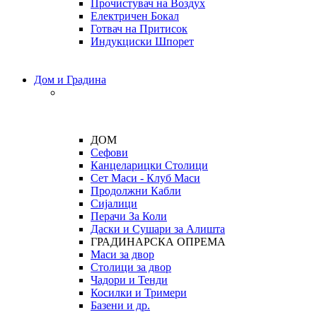
Прочистувач на Воздух
Електричен Бокал
Готвач на Притисок
Индукциски Шпорет
Дом и Градина
ДОМ
Сефови
Канцеларицки Столици
Сет Маси - Клуб Маси
Продолжни Кабли
Сијалици
Перачи За Коли
Даски и Сушари за Алишта
ГРАДИНАРСКА ОПРЕМА
Маси за двор
Столици за двор
Чадори и Тенди
Косилки и Тримери
Базени и др.