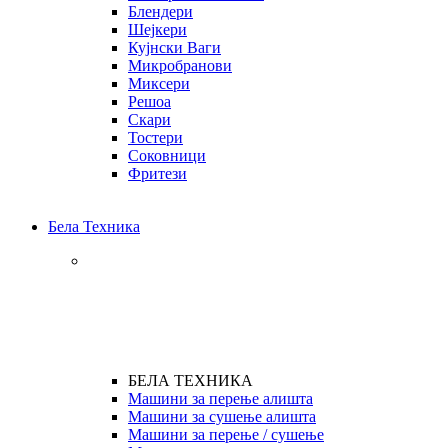
Блендери
Шејкери
Кујнски Ваги
Микробранови
Миксери
Решоа
Скари
Тостери
Соковници
Фритези
Бела Техника
БЕЛА ТЕХНИКА
Машини за перење алишта
Машини за сушење алишта
Машини за перење / сушење