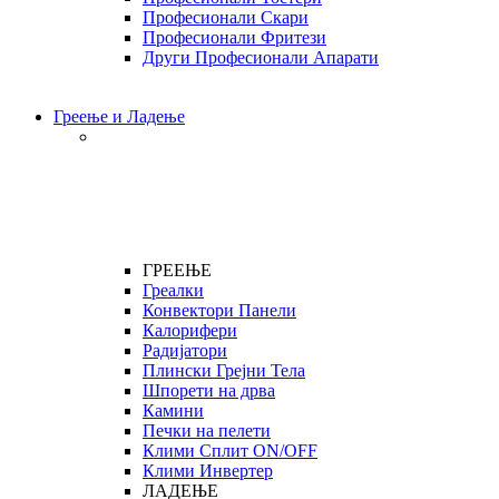
Професионали Скари
Професионали Фритези
Други Професионали Апарати
Греење и Ладење
ГРЕЕЊЕ
Греалки
Конвектори Панели
Калорифери
Радијатори
Плински Грејни Тела
Шпорети на дрва
Камини
Печки на пелети
Клими Сплит ON/OFF
Клими Инвертер
ЛАДЕЊЕ