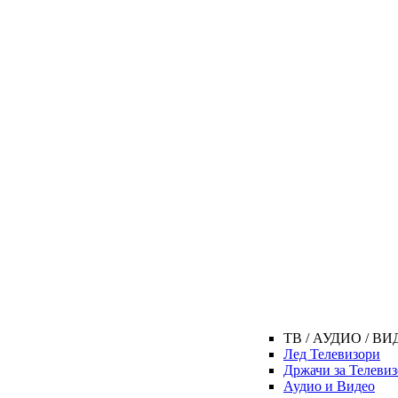
ТВ / АУДИО / В
Лед Телевизори
Држачи за Телеви
Аудио и Видео