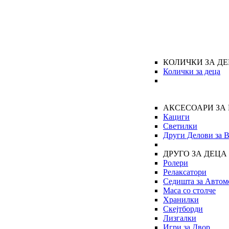
КОЛИЧКИ ЗА Д
Колички за деца
АКСЕСОАРИ ЗА
Кациги
Светилки
Други Делови за 
ДРУГО ЗА ДЕЦА
Ролери
Релаксатори
Седишта за Автом
Маса со столче
Хранилки
Скејтборди
Лизгалки
Игри за Двор