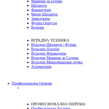
Машини за садови
Шпорети
Фрижидери
Мини Шпорети
Замрзувачи
Фурна Округла
Бојлери
ВГРАДНА ТЕХНИКА
Вградни Шпорети / Фурни
Вградни Плотни
Вградни Фрижидери
Вградни Машини за Садови
Вградни Микробранови печки
Аспиратори
Професионална Опрема
ПРОФЕСИОНАЛНА ОПРЕМА
Професионали Тостери