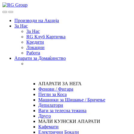
Skip
Skip
to
to
Open
Close
navigation
content
Производи на Акција
За Нас
За Нас
RG Клуб Картичка
Кредити
Локации
Работа
Апарати за Домаќинство
АПАРАТИ ЗА НЕГА
Фенови / Фигара
Пегли за Коса
Машинки за Шишање / Бричење
Депилатори
Ваги за телесна тежина
Друго
МАЛИ КУЈНСКИ АПАРАТИ
Кафемати
Електрични Бокали