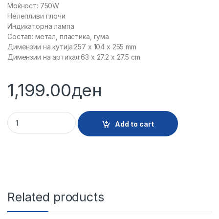
Моќност: 750W
Нелепливи плочи
Индикаторна лампа
Состав: метал, пластика, гума
Димензии на кутија:257 x 104 x 255 mm
Димензии на артикал:63 x 27.2 x 27.5 cm
1,199.00
ден
24109 - 178870 TOSTER ZA VAFLI FABBYGO TRF203 quantity
Add to cart
Related products