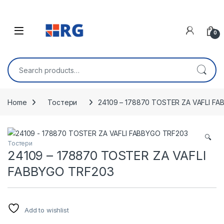
Skip to navigation
Skip to content
Open
0
Search for:
Home
Тостери
24109 – 178870 TOSTER ZA VAFLI F
🔍
Тостери
24109 – 178870 TOSTER ZA VAFLI
FABBYGO TRF203
Add to wishlist