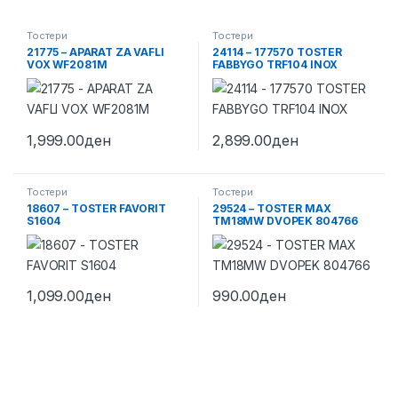
Тостери
Тостери
21775 – APARAT ZA VAFLI
24114 – 177570 TOSTER
VOX WF2081M
FABBYGO TRF104 INOX
1,999.00
ден
2,899.00
ден
Тостери
Тостери
18607 – TOSTER FAVORIT
29524 – TOSTER MAX
S1604
TM18MW DVOPEK 804766
1,099.00
ден
990.00
ден