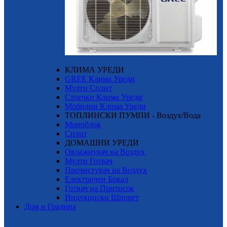
КЛИМА УРЕДИ
GREE Клима Уреди
Мулти Сплит
Стоечки Клима Уреди
Мобилни Клима Уреди
ТОПЛИНСКИ ПУМПИ - Воздух/Вода
Моноблок
Сплит
ДОМАШНИ УРЕДИ
Овлажнувач на Воздух
Мулти Готвач
Прочистувач на Воздух
Електричен Бокал
Готвач на Притисок
Индукциски Шпорет
Дом и Градина