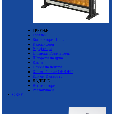
ГРЕЕЊЕ
Греалки
Конвектори Панели
Калорифери
Радијатори
Плински Грејни Тела
Шпорети на дрва
Камини
Печки на пелети
Клими Сплит ON/OFF
Клими Инвертер
ЛАДЕЊЕ
Вентилатори
Разладувачи
GREE