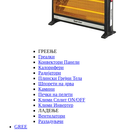
ГРЕЕЊЕ
Греалки
Конвектори Панели
Калорифери
Радијатори
Плински Грејни Тела
Шпорети на дрва
Камини
Печки на пелети
Клими Сплит ON/OFF
Клими Инвертер
ЛАДЕЊЕ
Вентилатори
Разладувачи
GREE