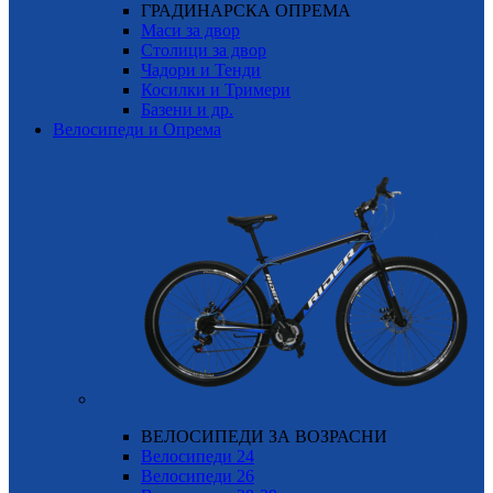
ГРАДИНАРСКА ОПРЕМА
Маси за двор
Столици за двор
Чадори и Тенди
Косилки и Тримери
Базени и др.
Велосипеди и Опрема
ВЕЛОСИПЕДИ ЗА ВОЗРАСНИ
Велосипеди 24
Велосипеди 26