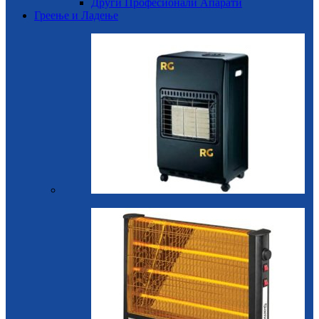
Други Професионали Апарати
Греење и Ладење