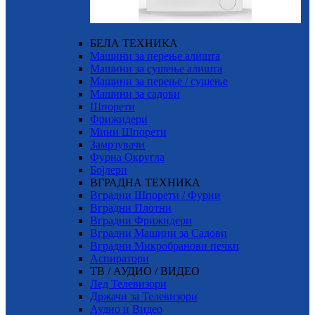
БЕЛА ТЕХНИКА
Машини за перење алишта
Машини за сушење алишта
Машини за перење / сушење
Машини за садови
Шпорети
Фрижидери
Мини Шпорети
Замрзувачи
Фурна Округла
Бојлери
ВГРАДНА ТЕХНИКА
Вградни Шпорети / Фурни
Вградни Плотни
Вградни Фрижидери
Вградни Машини за Садови
Вградни Микробранови печки
Аспиратори
ТВ / АУДИО / ВИДЕО
Лед Телевизори
Држачи за Телевизори
Аудио и Видео