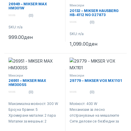
26949 – MIKSER MAX
Миксери
HM301W
20132 – MIKSER HAUSBERG
HB-4112 NG 027873
(0)
0
(0)
o
SKU: n/a
0
u
o
t
SKU: n/a
u
o
999.00
ден
t
f
o
5
1,099.00
ден
f
5
Миксери
Миксери
26951 – MIKSER MAX
29779 – MIKSER VOX MX1101
HM300SS
(0)
(0)
0
0
o
o
Максимална моќност: 300 W
Моќност: 400 W
u
u
t
t
Број на брзини: 5
Механизам за лесно
o
o
f
f
Хромирани маталки: 2 пара
отстранување на мешалките
5
5
Mаталки за мешање: 2
Сите делови се безбедни за
Маталки за тесто: 2
миење садови, тивки и лесни