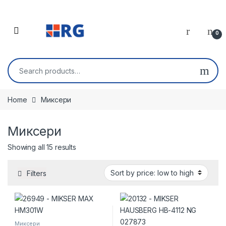
Skip to navigation
Skip to content
Open
0
Search for:
Home
Миксери
Миксери
Sorted by price: low to high
Showing all 15 results
Filters
Миксери