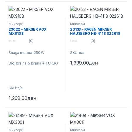
Миксери
Миксери
23022 – MIKSER VOX
20133 – RACEN MIKSER
MX9108
HAUSBERG HB-4118 022618
(0)
(0)
0
0
o
o
Snaga motora 250 W
SKU: n/a
u
u
t
t
o
o
1,399.00
ден
Broj brzina 5 brzina + TURBO
f
f
5
5
SKU: n/a
1,299.00
ден
Миксери
Миксери