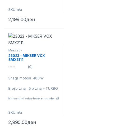
SKU: n/a
2,199.00
ден
Миксери
23023 – MIKSER VOX
SMX3111
(0)
0
o
Snaga motora 400 W
u
t
o
Broj brzina 5 brzina + TURBO
f
5
Kapacitet rotacione posude 4L
SKU: n/a
2,990.00
ден