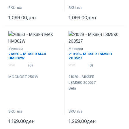
Копче за вадење на
за ракување
SKU: n/a
SKU: n/a
маталките
5 брзини + Турбо
Додатоци: 2 маталки
1,099.00
ден
1,099.00
ден
Миксери
Миксери
26950 – MIKSER MAX
21029 – MIKSER LSM580
HM302W
200527
(0)
(0)
0
0
o
o
MOCNOST 250 W
21029 – MIKSER
u
u
t
t
LSM580 200527
o
o
f
f
Bela
5
5
SKU: n/a
SKU: n/a
1,199.00
ден
1,299.00
ден