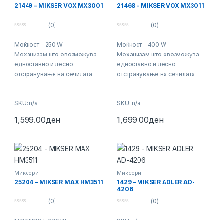
21449 – MIKSER VOX MX3001
21468 – MIKSER VOX MX3011
(0)
(0)
0
0
o
o
Моќност – 250 W
Моќност – 400 W
u
u
t
t
Механизам што овозможува
Механизам што овозможува
o
o
f
f
едноставно и лесно
едноставно и лесно
5
5
отстранување на сечилата
отстранување на сечилата
5 брзини + Турбо
5 брзини + Турбо
Две маталки за јајца и шлаг,
Две маталки за јајца и шлаг,
SKU: n/a
SKU: n/a
две мешалки за тесто
две мешалки за тесто
Гаранција – 25 месеци
Гаранција – 25 месеци
1,599.00
ден
1,699.00
ден
Миксери
Миксери
25204 – MIKSER MAX HM3511
1429 – MIKSER ADLER AD-
4206
(0)
(0)
0
0
o
o