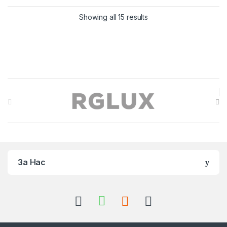
Sorted by price: low to 
Showing all 15 results
Brands Carousel
За Нас