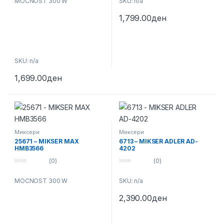
MOCNOST 300 W
SKU: n/a
u
u
t
t
o
o
1,799.00
ден
f
f
5
5
SKU: n/a
1,699.00
ден
Миксери
Миксери
25671 – MIKSER MAX
6713 – MIKSER ADLER AD-
HMB3566
4202
(0)
(0)
0
0
o
o
MOCNOST 300 W
SKU: n/a
u
u
t
t
o
o
2,390.00
ден
f
f
5
5