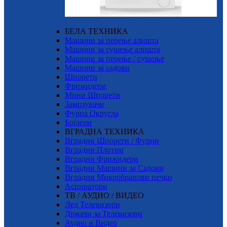
БЕЛА ТЕХНИКА
Машини за перење алишта
Машини за сушење алишта
Машини за перење / сушење
Машини за садови
Шпорети
Фрижидери
Мини Шпорети
Замрзувачи
Фурна Округла
Бојлери
ВГРАДНА ТЕХНИКА
Вградни Шпорети / Фурни
Вградни Плотни
Вградни Фрижидери
Вградни Машини за Садови
Вградни Микробранови печки
Аспиратори
ТВ / АУДИО / ВИДЕО
Лед Телевизори
Држачи за Телевизори
Аудио и Видео