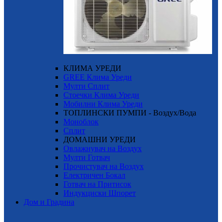
КЛИМА УРЕДИ
GREE Клима Уреди
Мулти Сплит
Стоечки Клима Уреди
Мобилни Клима Уреди
ТОПЛИНСКИ ПУМПИ - Воздух/Вода
Моноблок
Сплит
ДОМАШНИ УРЕДИ
Овлажнувач на Воздух
Мулти Готвач
Прочистувач на Воздух
Електричен Бокал
Готвач на Притисок
Индукциски Шпорет
Дом и Градина