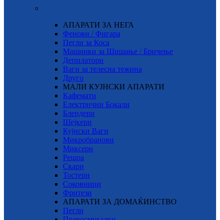
АПАРАТИ ЗА НЕГА
Фенови / Фигара
Пегли за Коса
Машинки за Шишање / Бричење
Депилатори
Ваги за телесна тежина
Друго
МАЛИ КУЈНСКИ АПАРАТИ
Кафемати
Електрични Бокали
Блендери
Шејкери
Кујнски Ваги
Микробранови
Миксери
Решоа
Скари
Тостери
Соковници
Фритези
АПАРАТИ ЗА ДОМАЌИНСТВО
Пегли
Правосмукалки