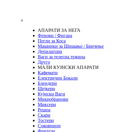
АПАРАТИ ЗА НЕГА
Фенови / Фигара
Пегли за Коса
Машинки за Шишање / Бричење
Депилатори
Ваги за телесна тежина
Друго
МАЛИ КУЈНСКИ АПАРАТИ
Кафемати
Електрични Бокали
Блендери
Шејкери
Кујнски Ваги
Микробранови
Миксери
Решоа
Скари
Тостери
Соковници
Фритези