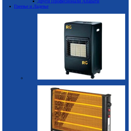
Други Професионали Апарати
Греење и Ладење