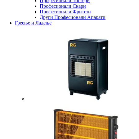
Професионали Тостери
Професионали Скари
Професионали Фритези
Други Професионали Апарати
Греење и Ладење