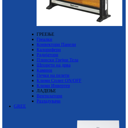
ГРЕЕЊЕ
Греалки
Конвектори Панели
Калорифери
Радијатори
Плински Грејни Тела
Шпорети на дрва
Камини
Печки на пелети
Клими Сплит ON/OFF
Клими Инвертер
ЛАДЕЊЕ
Вентилатори
Разладувачи
GREE