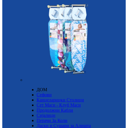
ДОМ
Сефови
Канцеларицки Столици
Сет Маси - Клуб Маси
Продолжни Кабли
Сијалици
Перачи За Коли
Даски и Сушари за Алишта