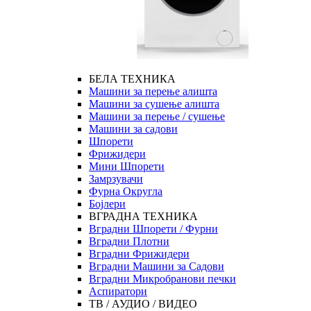
БЕЛА ТЕХНИКА
Машини за перење алишта
Машини за сушење алишта
Машини за перење / сушење
Машини за садови
Шпорети
Фрижидери
Мини Шпорети
Замрзувачи
Фурна Округла
Бојлери
ВГРАДНА ТЕХНИКА
Вградни Шпорети / Фурни
Вградни Плотни
Вградни Фрижидери
Вградни Машини за Садови
Вградни Микробранови печки
Аспиратори
ТВ / АУДИО / ВИДЕО