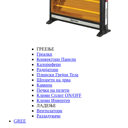
ГРЕЕЊЕ
Греалки
Конвектори Панели
Калорифери
Радијатори
Плински Грејни Тела
Шпорети на дрва
Камини
Печки на пелети
Клими Сплит ON/OFF
Клими Инвертер
ЛАДЕЊЕ
Вентилатори
Разладувачи
GREE