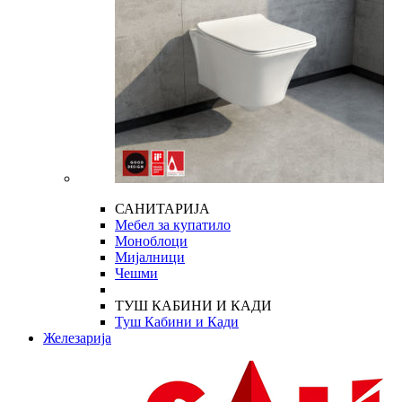
САНИТАРИЈА
Мебел за купатило
Моноблоци
Мијалници
Чешми
ТУШ КАБИНИ И КАДИ
Туш Кабини и Кади
Железарија