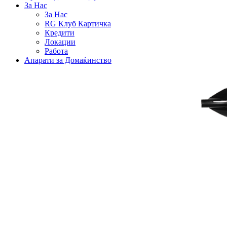
За Нас
За Нас
RG Клуб Картичка
Кредити
Локации
Работа
Апарати за Домаќинство