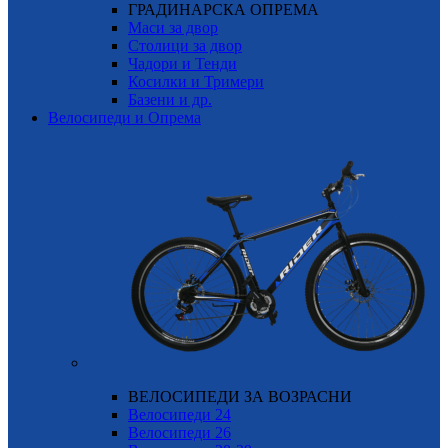
ГРАДИНАРСКА ОПРЕМА
Маси за двор
Столици за двор
Чадори и Тенди
Косилки и Тримери
Базени и др.
Велосипеди и Опрема
ВЕЛОСИПЕДИ ЗА ВОЗРАСНИ
Велосипеди 24
Велосипеди 26