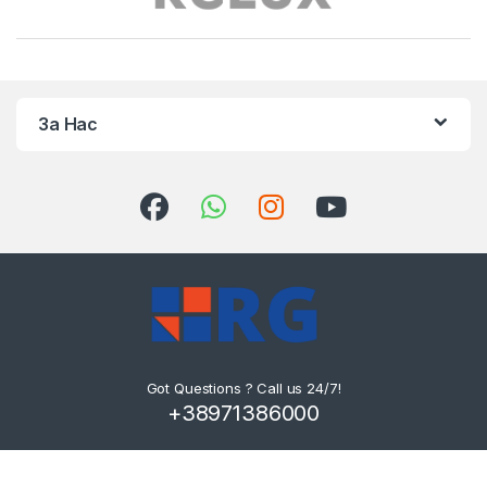
За Нас
Got Questions ? Call us 24/7!
+38971386000