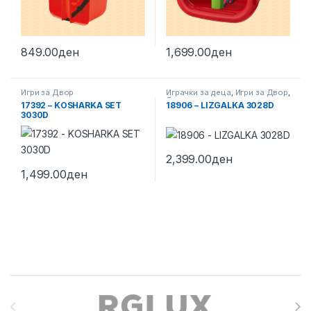
849.00
ден
1,699.00
ден
Игри за Двор
Играчки за деца
,
Игри за Двор
,
Лизгалки
17392 – KOSHARKA SET
18906 – LIZGALKA 3028D
3030D
2,399.00
ден
1,499.00
ден
Brands Carousel