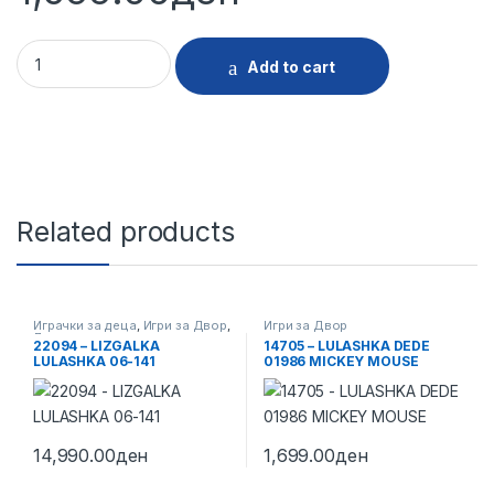
22761 - TABLA XHAMBO 7062D quantity
Add to cart
Related products
Играчки за деца
,
Игри за Двор
,
Игри за Двор
Лизгалки
22094 – LIZGALKA
14705 – LULASHKA DEDE
LULASHKA 06-141
01986 MICKEY MOUSE
14,990.00
ден
1,699.00
ден