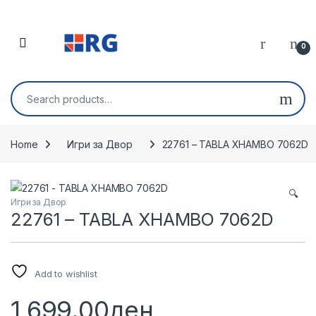
Skip to navigation
Skip to content
Open
0
Search for:
Home
Игри за Двор
22761 – TABLA XHAMBO 7062D
🔍
Игри за Двор
22761 – TABLA XHAMBO 7062D
Add to wishlist
1,699.00
ден