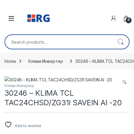
Skip to navigation
Skip to content
Open
0
Search for:
Home
Клими Инвертер
30246 – KLIMA TCL TAC24CHS
🔍
Клими Инвертер
30246 – KLIMA TCL
TAC24CHSD/ZG31I SAVEIN AI -20
Add to wishlist