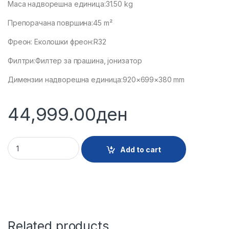
Маса надворешна единица:31.50 kg
Препорачана површина:45 m²
Фреон: Еколошки фреон:R32
Филтри:Филтер за прашина, јонизатор
Димензии надворешна единица:920×699×380 mm
44,999.00
ден
30246 - KLIMA TCL TAC24CHSD/ZG31I SAVEIN AI -20 quantit
Add to cart
Related products