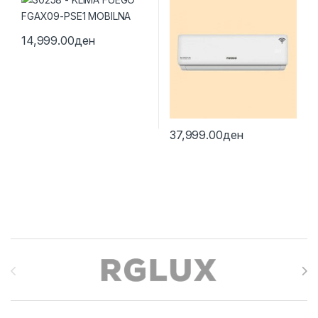
14,999.00
ден
37,999.00
ден
Brands Carousel