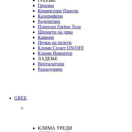
ГРЕЕЊЕ
Греалки
Конвектори Панели
Калорифери
Радијатори
Плински Грејни Тела
Шпорети на дрва
Камини
Печки на пелети
Клими Сплит ON/OFF
Клими Инвертер
ЛАДЕЊЕ
Вентилатори
Разладувачи
GREE
КЛИМА УРЕДИ