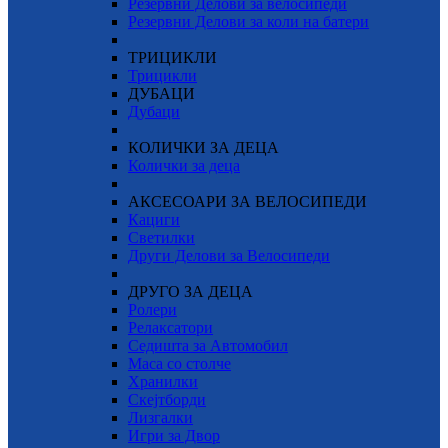
Резервни Делови за велосипеди
Резервни Делови за коли на батери
ТРИЦИКЛИ
Трицикли
ДУБАЦИ
Дубаци
КОЛИЧКИ ЗА ДЕЦА
Колички за деца
АКСЕСОАРИ ЗА ВЕЛОСИПЕДИ
Кациги
Светилки
Други Делови за Велосипеди
ДРУГО ЗА ДЕЦА
Ролери
Релаксатори
Седишта за Автомобил
Маса со столче
Хранилки
Скејтборди
Лизгалки
Игри за Двор