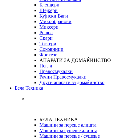
Блендери
Шејкери
Кујнски Ваги
Микробранови
Миксери
Решоа
Скари
Тостери
Соковници
Фритези
АПАРАТИ ЗА ДОМАЌИНСТВО
Пегли
Правосмукалки
Рачни Правосмукалки
Други апарати за домаќинство
Бела Техника
БЕЛА ТЕХНИКА
Машини за перење алишта
Машини за сушење алишта
Машини за перење / сушење