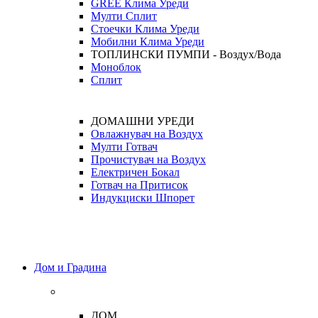
GREE Клима Уреди
Мулти Сплит
Стоечки Клима Уреди
Мобилни Клима Уреди
ТОПЛИНСКИ ПУМПИ - Воздух/Вода
Моноблок
Сплит
ДОМАШНИ УРЕДИ
Овлажнувач на Воздух
Мулти Готвач
Прочистувач на Воздух
Електричен Бокал
Готвач на Притисок
Индукциски Шпорет
Дом и Градина
ДОМ