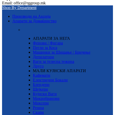
Email: office@rggroup.mk
Shop By Department
Производи на Акција
Апарати за Домаќинство
АПАРАТИ ЗА НЕГА
Фенови / Фигара
Пегли за Коса
Машинки за Шишање / Бричење
Депилатори
Ваги за телесна тежина
Друго
МАЛИ КУЈНСКИ АПАРАТИ
Кафемати
Електрични Бокали
Блендери
Шејкери
Кујнски Ваги
Микробранови
Миксери
Решоа
Скари