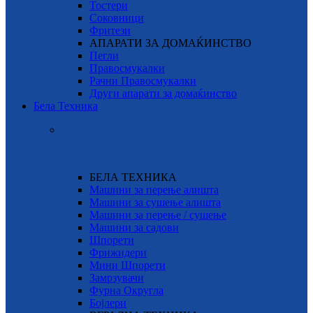
Тостери
Соковници
Фритези
АПАРАТИ ЗА ДОМАЌИНСТВО
Пегли
Правосмукалки
Рачни Правосмукалки
Други апарати за домаќинство
Бела Техника
БЕЛА ТЕХНИКА
Машини за перење алишта
Машини за сушење алишта
Машини за перење / сушење
Машини за садови
Шпорети
Фрижидери
Мини Шпорети
Замрзувачи
Фурна Округла
Бојлери