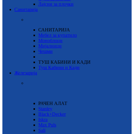
Лајсни за плочки
Санитарија
САНИТАРИЈА
Мебел за купатило
Моноблоци
Мијалници
Чешми
ТУШ КАБИНИ И КАДИ
Туш Кабини и Кади
Железарија
РАЧЕН АЛАТ
Stanley
Black+Decker
Iskra
Max Puls
Sali