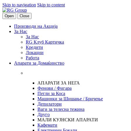
Skip to navigation
Skip to content
Open
Close
Производи на Акција
За Нас
За Нас
RG Клуб Картичка
Кредити
Локации
Работа
Апарати за Домаќинство
АПАРАТИ ЗА НЕГА
Фенови / Фигара
Пегли за Коса
Машинки за Шишање / Бричење
Депилатори
Ваги за телесна тежина
Друго
МАЛИ КУЈНСКИ АПАРАТИ
Кафемати
Електрични Бокали