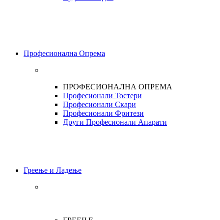
Професионална Опрема
ПРОФЕСИОНАЛНА ОПРЕМА
Професионали Тостери
Професионали Скари
Професионали Фритези
Други Професионали Апарати
Греење и Ладење