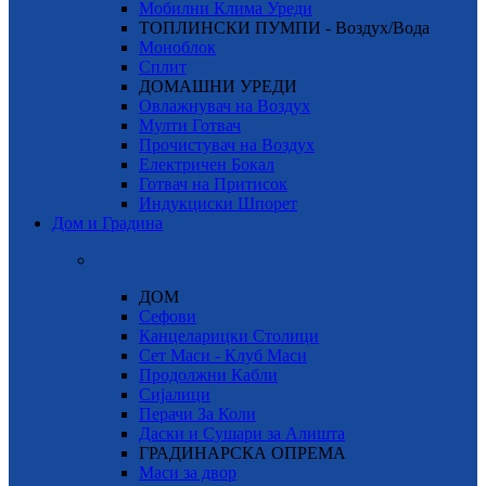
Мобилни Клима Уреди
ТОПЛИНСКИ ПУМПИ - Воздух/Вода
Моноблок
Сплит
ДОМАШНИ УРЕДИ
Овлажнувач на Воздух
Мулти Готвач
Прочистувач на Воздух
Електричен Бокал
Готвач на Притисок
Индукциски Шпорет
Дом и Градина
ДОМ
Сефови
Канцеларицки Столици
Сет Маси - Клуб Маси
Продолжни Кабли
Сијалици
Перачи За Коли
Даски и Сушари за Алишта
ГРАДИНАРСКА ОПРЕМА
Маси за двор