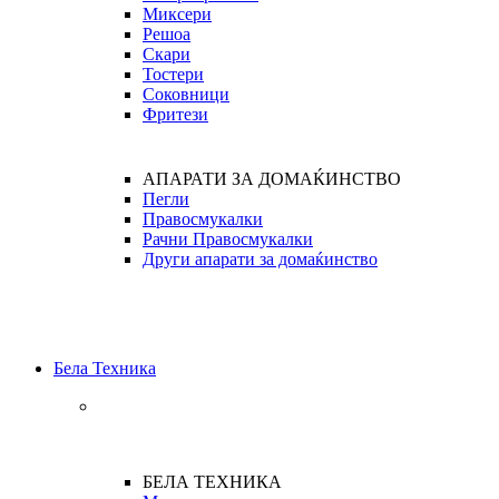
Миксери
Решоа
Скари
Тостери
Соковници
Фритези
АПАРАТИ ЗА ДОМАЌИНСТВО
Пегли
Правосмукалки
Рачни Правосмукалки
Други апарати за домаќинство
Бела Техника
БЕЛА ТЕХНИКА