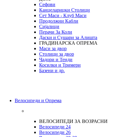
Сефови
Канцеларицки Столици
Сет Маси - Клуб Маси
Продолжни Кабли
Сијалици
Перачи За Коли
Даски и Сушари за Алишта
ГРАДИНАРСКА ОПРЕМА
Маси за двор
Столици за двор
Чадори и Тенди
Косилки и Тримери
Базени и др.
Велосипеди и Опрема
ВЕЛОСИПЕДИ ЗА ВОЗРАСНИ
Велосипеди 24
Велосипеди 26