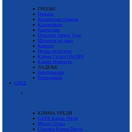
ГРЕЕЊЕ
Греалки
Конвектори Панели
Калорифери
Радијатори
Плински Грејни Тела
Шпорети на дрва
Камини
Печки на пелети
Клими Сплит ON/OFF
Клими Инвертер
ЛАДЕЊЕ
Вентилатори
Разладувачи
GREE
КЛИМА УРЕДИ
GREE Клима Уреди
Мулти Сплит
Стоечки Клима Уреди