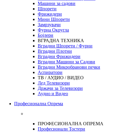
Машини за садови
Шпорети
Фрижидери
Мини Шпорети
Замрзувачи
Фурна Округла
Бојлери
ВГРАДНА ТЕХНИКА
Вградни Шпорети / Фурни
Вградни Плотни
Вградни Фрижидери
Вградни Машини за Садови
Вградни Микробранови печки
Аспиратори
ТВ / АУДИО / ВИДЕО
Лед Телевизори
Држачи за Телевизори
Аудио и Видео
Професионална Опрема
ПРОФЕСИОНАЛНА ОПРЕМА
Професионали Тостери