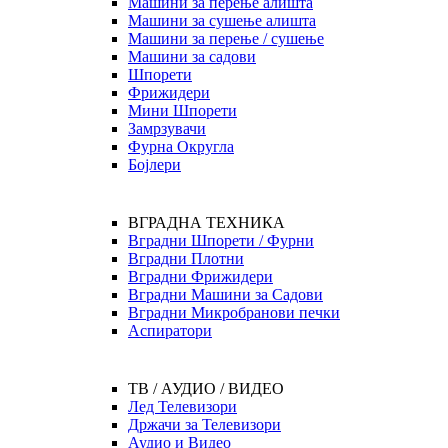
Машини за перење алишта
Машини за сушење алишта
Машини за перење / сушење
Машини за садови
Шпорети
Фрижидери
Мини Шпорети
Замрзувачи
Фурна Округла
Бојлери
ВГРАДНА ТЕХНИКА
Вградни Шпорети / Фурни
Вградни Плотни
Вградни Фрижидери
Вградни Машини за Садови
Вградни Микробранови печки
Аспиратори
ТВ / АУДИО / ВИДЕО
Лед Телевизори
Држачи за Телевизори
Аудио и Видео