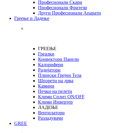
Професионали Скари
Професионали Фритези
Други Професионали Апарати
Греење и Ладење
ГРЕЕЊЕ
Греалки
Конвектори Панели
Калорифери
Радијатори
Плински Грејни Тела
Шпорети на дрва
Камини
Печки на пелети
Клими Сплит ON/OFF
Клими Инвертер
ЛАДЕЊЕ
Вентилатори
Разладувачи
GREE