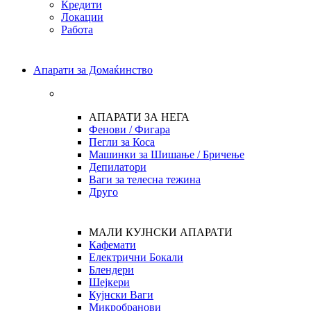
Кредити
Локации
Работа
Апарати за Домаќинство
АПАРАТИ ЗА НЕГА
Фенови / Фигара
Пегли за Коса
Машинки за Шишање / Бричење
Депилатори
Ваги за телесна тежина
Друго
МАЛИ КУЈНСКИ АПАРАТИ
Кафемати
Електрични Бокали
Блендери
Шејкери
Кујнски Ваги
Микробранови