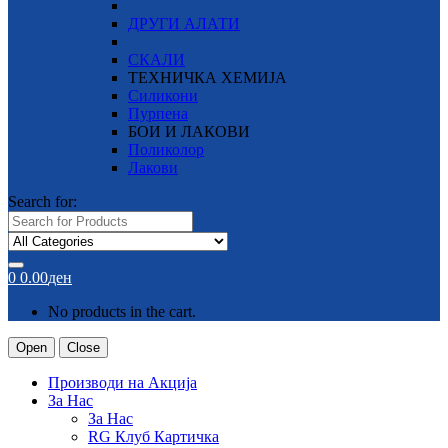
ДРУГИ АЛАТИ
СКАЛИ
ТЕХНИЧКА ХЕМИЈА
Силикони
Пурпена
БОИ И ЛАКОВИ
Поликолор
Лакови
Search for:
0
0.00
ден
No products in the cart.
Open
Close
Производи на Акција
За Нас
За Нас
RG Клуб Картичка