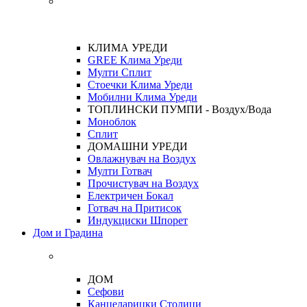
КЛИМА УРЕДИ
GREE Клима Уреди
Мулти Сплит
Стоечки Клима Уреди
Мобилни Клима Уреди
ТОПЛИНСКИ ПУМПИ - Воздух/Вода
Моноблок
Сплит
ДОМАШНИ УРЕДИ
Овлажнувач на Воздух
Мулти Готвач
Прочистувач на Воздух
Електричен Бокал
Готвач на Притисок
Индукциски Шпорет
Дом и Градина
ДОМ
Сефови
Канцеларицки Столици