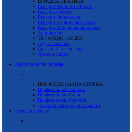
ВГРАДНА ТЕХНИКА
Вградни Шпорети / Фурни
Вградни Плотни
Вградни Фрижидери
Вградни Машини за Садови
Вградни Микробранови печки
Аспиратори
ТВ / АУДИО / ВИДЕО
Лед Телевизори
Држачи за Телевизори
Аудио и Видео
Професионална Опрема
ПРОФЕСИОНАЛНА ОПРЕМА
Професионали Тостери
Професионали Скари
Професионали Фритези
Други Професионали Апарати
Греење и Ладење