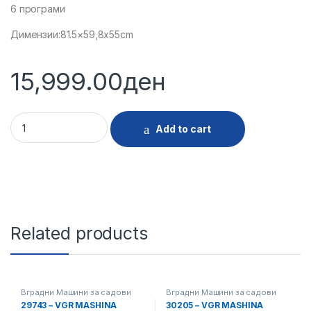
6 програми
Димензии:81.5×59,8x55cm
15,999.00
ден
28047 - VGR MASHINA SADOVI FUEGO DWFGMBI 600612S qua
Add to cart
Related products
Вградни Машини за садови
Вградни Машини за садови
29743 – VGR MASHINA
30205 – VGR MASHINA