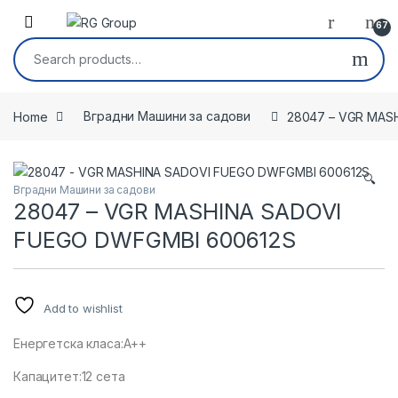
Skip to navigation
Skip to content
Open
67
Search for:
Home
Вградни Машини за садови
28047 – VGR MAS
🔍
Вградни Машини за садови
28047 – VGR MASHINA SADOVI
FUEGO DWFGMBI 600612S
Add to wishlist
Енергетска класа:A++
Капацитет:12 сета