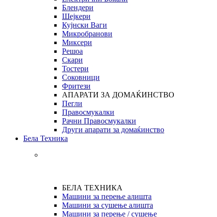
Блендери
Шејкери
Кујнски Ваги
Микробранови
Миксери
Решоа
Скари
Тостери
Соковници
Фритези
АПАРАТИ ЗА ДОМАЌИНСТВО
Пегли
Правосмукалки
Рачни Правосмукалки
Други апарати за домаќинство
Бела Техника
БЕЛА ТЕХНИКА
Машини за перење алишта
Машини за сушење алишта
Машини за перење / сушење