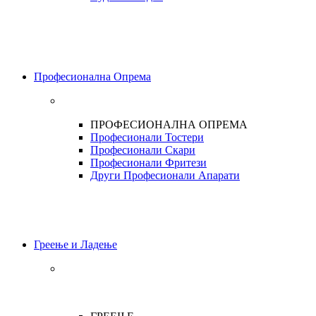
Професионална Опрема
ПРОФЕСИОНАЛНА ОПРЕМА
Професионали Тостери
Професионали Скари
Професионали Фритези
Други Професионали Апарати
Греење и Ладење