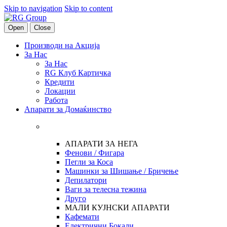
Skip to navigation
Skip to content
Open
Close
Производи на Акција
За Нас
За Нас
RG Клуб Картичка
Кредити
Локации
Работа
Апарати за Домаќинство
АПАРАТИ ЗА НЕГА
Фенови / Фигара
Пегли за Коса
Машинки за Шишање / Бричење
Депилатори
Ваги за телесна тежина
Друго
МАЛИ КУЈНСКИ АПАРАТИ
Кафемати
Електрични Бокали