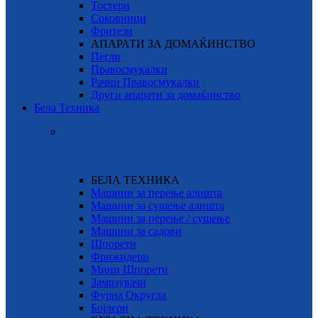
Тостери
Соковници
Фритези
АПАРАТИ ЗА ДОМАЌИНСТВО
Пегли
Правосмукалки
Рачни Правосмукалки
Други апарати за домаќинство
Бела Техника
БЕЛА ТЕХНИКА
Машини за перење алишта
Машини за сушење алишта
Машини за перење / сушење
Машини за садови
Шпорети
Фрижидери
Мини Шпорети
Замрзувачи
Фурна Округла
Бојлери