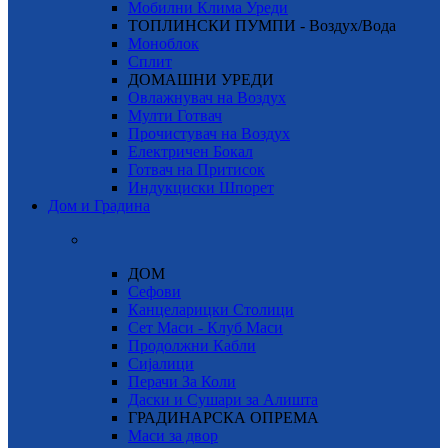
Мобилни Клима Уреди
ТОПЛИНСКИ ПУМПИ - Воздух/Вода
Моноблок
Сплит
ДОМАШНИ УРЕДИ
Овлажнувач на Воздух
Мулти Готвач
Прочистувач на Воздух
Електричен Бокал
Готвач на Притисок
Индукциски Шпорет
Дом и Градина
ДОМ
Сефови
Канцеларицки Столици
Сет Маси - Клуб Маси
Продолжни Кабли
Сијалици
Перачи За Коли
Даски и Сушари за Алишта
ГРАДИНАРСКА ОПРЕМА
Маси за двор