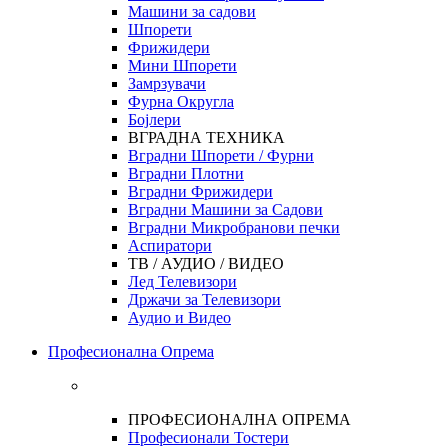
Машини за садови
Шпорети
Фрижидери
Мини Шпорети
Замрзувачи
Фурна Округла
Бојлери
ВГРАДНА ТЕХНИКА
Вградни Шпорети / Фурни
Вградни Плотни
Вградни Фрижидери
Вградни Машини за Садови
Вградни Микробранови печки
Аспиратори
ТВ / АУДИО / ВИДЕО
Лед Телевизори
Држачи за Телевизори
Аудио и Видео
Професионална Опрема
ПРОФЕСИОНАЛНА ОПРЕМА
Професионали Тостери