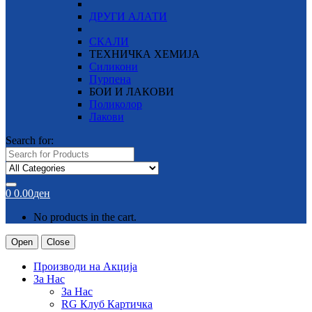
ДРУГИ АЛАТИ
СКАЛИ
ТЕХНИЧКА ХЕМИЈА
Силикони
Пурпена
БОИ И ЛАКОВИ
Поликолор
Лакови
Search for:
0
0.00
ден
No products in the cart.
Open
Close
Производи на Акција
За Нас
За Нас
RG Клуб Картичка