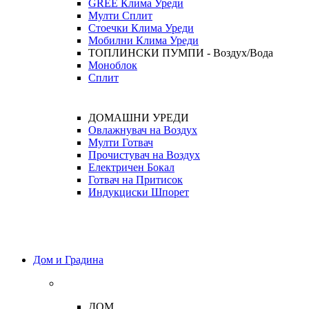
GREE Клима Уреди
Мулти Сплит
Стоечки Клима Уреди
Мобилни Клима Уреди
ТОПЛИНСКИ ПУМПИ - Воздух/Вода
Моноблок
Сплит
ДОМАШНИ УРЕДИ
Овлажнувач на Воздух
Мулти Готвач
Прочистувач на Воздух
Електричен Бокал
Готвач на Притисок
Индукциски Шпорет
Дом и Градина
ДОМ