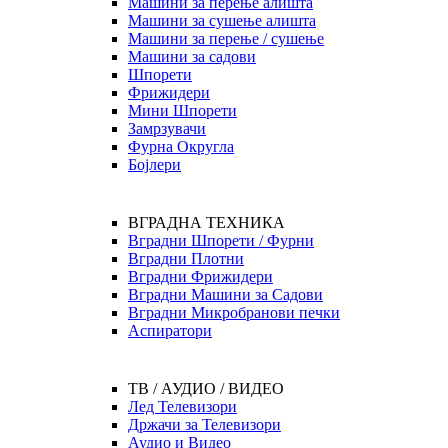
Машини за перење алишта
Машини за сушење алишта
Машини за перење / сушење
Машини за садови
Шпорети
Фрижидери
Мини Шпорети
Замрзувачи
Фурна Округла
Бојлери
ВГРАДНА ТЕХНИКА
Вградни Шпорети / Фурни
Вградни Плотни
Вградни Фрижидери
Вградни Машини за Садови
Вградни Микробранови печки
Аспиратори
ТВ / АУДИО / ВИДЕО
Лед Телевизори
Држачи за Телевизори
Аудио и Видео