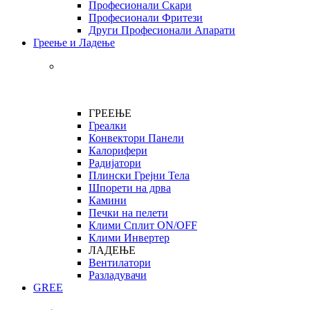
Професионали Скари
Професионали Фритези
Други Професионали Апарати
Греење и Ладење
ГРЕЕЊЕ
Греалки
Конвектори Панели
Калорифери
Радијатори
Плински Грејни Тела
Шпорети на дрва
Камини
Печки на пелети
Клими Сплит ON/OFF
Клими Инвертер
ЛАДЕЊЕ
Вентилатори
Разладувачи
GREE