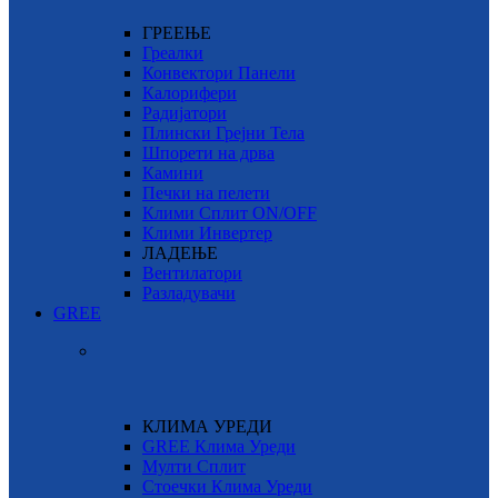
ГРЕЕЊЕ
Греалки
Конвектори Панели
Калорифери
Радијатори
Плински Грејни Тела
Шпорети на дрва
Камини
Печки на пелети
Клими Сплит ON/OFF
Клими Инвертер
ЛАДЕЊЕ
Вентилатори
Разладувачи
GREE
КЛИМА УРЕДИ
GREE Клима Уреди
Мулти Сплит
Стоечки Клима Уреди