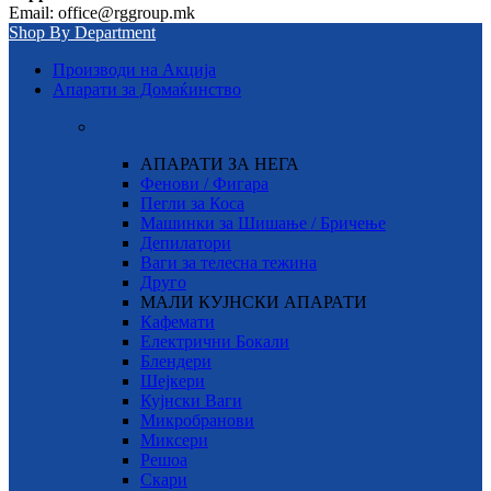
Email: office@rggroup.mk
Shop By Department
Производи на Акција
Апарати за Домаќинство
АПАРАТИ ЗА НЕГА
Фенови / Фигара
Пегли за Коса
Машинки за Шишање / Бричење
Депилатори
Ваги за телесна тежина
Друго
МАЛИ КУЈНСКИ АПАРАТИ
Кафемати
Електрични Бокали
Блендери
Шејкери
Кујнски Ваги
Микробранови
Миксери
Решоа
Скари