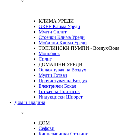
КЛИМА УРЕДИ
GREE Клима Уреди
Мулти Сплит
Стоечки Клима Уреди
Мобилни Клима Уреди
ТОПЛИНСКИ ПУМПИ - Воздух/Вода
Моноблок
Сплит
ДОМАШНИ УРЕДИ
Овлажнувач на Воздух
Мулти Готвач
Прочистувач на Воздух
Електричен Бокал
Готвач на Притисок
Индукциски Шпорет
Дом и Градина
ДОМ
Сефови
Канцеларицки Столици