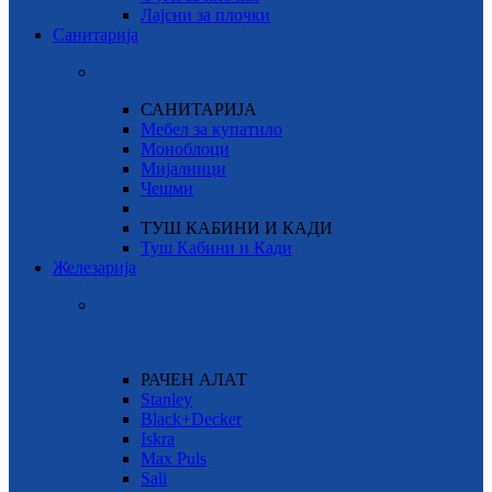
Лајсни за плочки
Санитарија
САНИТАРИЈА
Мебел за купатило
Моноблоци
Мијалници
Чешми
ТУШ КАБИНИ И КАДИ
Туш Кабини и Кади
Железарија
РАЧЕН АЛАТ
Stanley
Black+Decker
Iskra
Max Puls
Sali