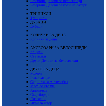
Резервни Делови за велосипеди
Резервни Делови за коли на батери
ТРИЦИКЛИ
Трицикли
ДУБАЦИ
Дубаци
КОЛИЧКИ ЗА ДЕЦА
Колички за деца
АКСЕСОАРИ ЗА ВЕЛОСИПЕДИ
Кациги
Светилки
Други Делови за Велосипеди
ДРУГО ЗА ДЕЦА
Ролери
Релаксатори
Седишта за Автомобил
Маса со столче
Хранилки
Скејтборди
Лизгалки
Игри за Двор