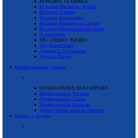
ВГРАДНА ТЕХНИКА
Вградни Шпорети / Фурни
Вградни Плотни
Вградни Фрижидери
Вградни Машини за Садови
Вградни Микробранови печки
Аспиратори
ТВ / АУДИО / ВИДЕО
Лед Телевизори
Држачи за Телевизори
Аудио и Видео
Професионална Опрема
ПРОФЕСИОНАЛНА ОПРЕМА
Професионали Тостери
Професионали Скари
Професионали Фритези
Други Професионали Апарати
Греење и Ладење