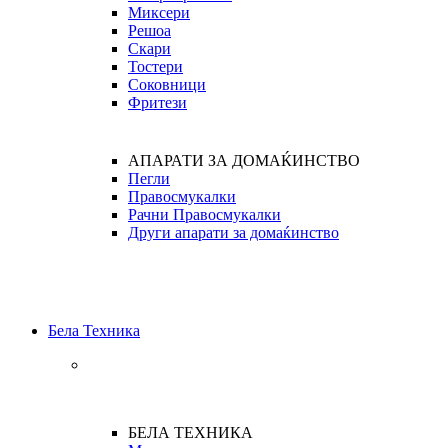
Миксери
Решоа
Скари
Тостери
Соковници
Фритези
АПАРАТИ ЗА ДОМАЌИНСТВО
Пегли
Правосмукалки
Рачни Правосмукалки
Други апарати за домаќинство
Бела Техника
БЕЛА ТЕХНИКА