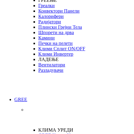
ГРЕЕЊЕ
Греалки
Конвектори Панели
Калорифери
Радијатори
Плински Грејни Тела
Шпорети на дрва
Камини
Печки на пелети
Клими Сплит ON/OFF
Клими Инвертер
ЛАДЕЊЕ
Вентилатори
Разладувачи
GREE
КЛИМА УРЕДИ