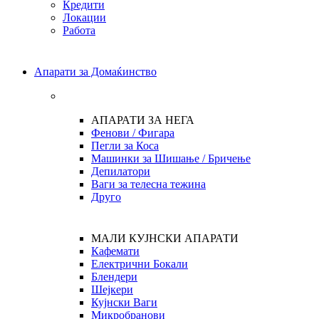
Кредити
Локации
Работа
Апарати за Домаќинство
АПАРАТИ ЗА НЕГА
Фенови / Фигара
Пегли за Коса
Машинки за Шишање / Бричење
Депилатори
Ваги за телесна тежина
Друго
МАЛИ КУЈНСКИ АПАРАТИ
Кафемати
Електрични Бокали
Блендери
Шејкери
Кујнски Ваги
Микробранови