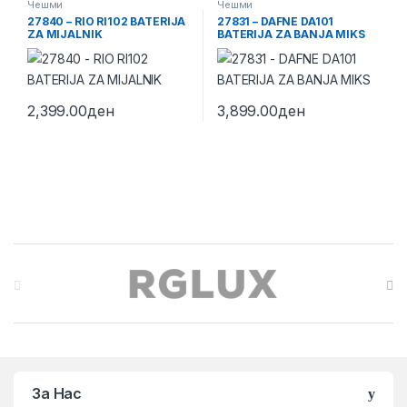
Чешми
Чешми
27840 – RIO RI102 BATERIJA
27831 – DAFNE DA101
ZA MIJALNIK
BATERIJA ZA BANJA MIKS
2,399.00
ден
3,899.00
ден
Brands Carousel
За Нас