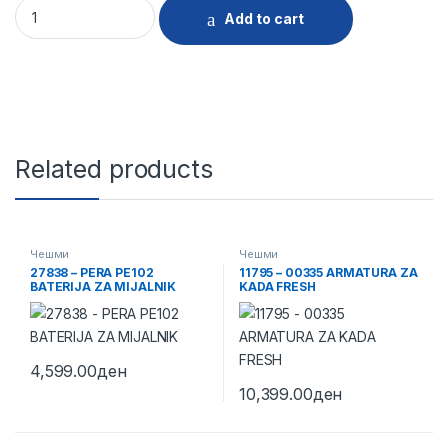
30079 - DB227 CESHMA ZA MIJALNIK CRNA quantity
Add to cart
Related products
Чешми
Чешми
27838 – PERA PE102
11795 – 00335 ARMATURA ZA
BATERIJA ZA MIJALNIK
KADA FRESH
4,599.00
ден
10,399.00
ден