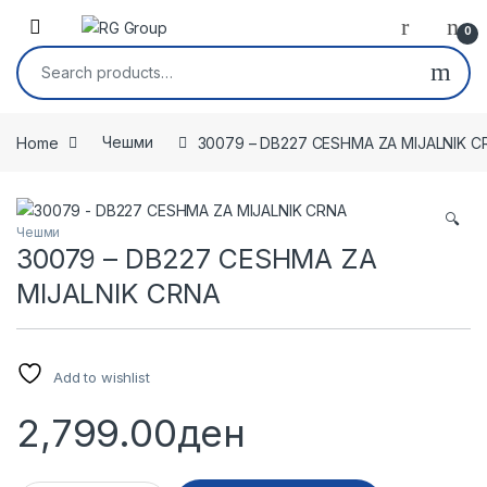
Skip to navigation
Skip to content
Open
0
Search for:
Home
Чешми
30079 – DB227 CESHMA ZA MIJALNIK C
🔍
Чешми
30079 – DB227 CESHMA ZA
MIJALNIK CRNA
Add to wishlist
2,799.00
ден