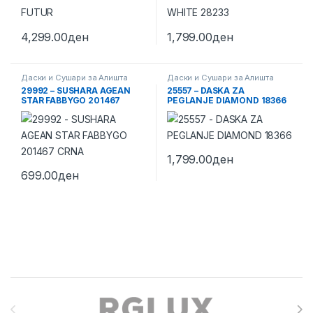
4,299.00
ден
1,799.00
ден
Даски и Сушари за Алишта
Даски и Сушари за Алишта
29992 – SUSHARA AGEAN
25557 – DASKA ZA
STAR FABBYGO 201467
PEGLANJE DIAMOND 18366
CRNA
1,799.00
ден
699.00
ден
Brands Carousel