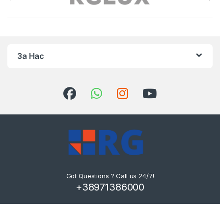
За Нас
Got Questions ? Call us 24/7!
+38971386000