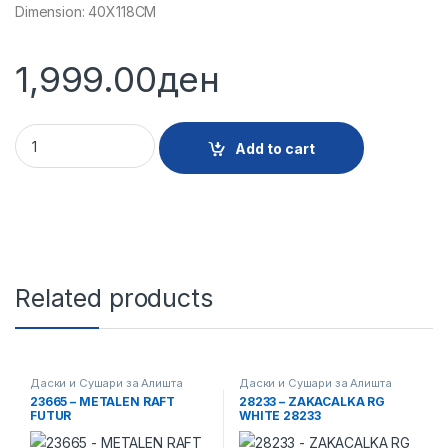
Dimension: 40X118CM
1,999.00
ден
30062 - DASKA ZA PEGLANJE B3072 40X118CM quantity
Add to cart
Related products
Даски и Сушари за Алишта
Даски и Сушари за Алишта
23665 – METALEN RAFT
28233 – ZAKACALKA RG
FUTUR
WHITE 28233