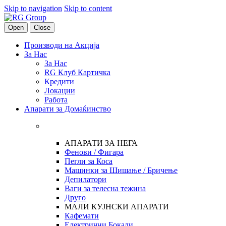
Skip to navigation
Skip to content
Open
Close
Производи на Акција
За Нас
За Нас
RG Клуб Картичка
Кредити
Локации
Работа
Апарати за Домаќинство
АПАРАТИ ЗА НЕГА
Фенови / Фигара
Пегли за Коса
Машинки за Шишање / Бричење
Депилатори
Ваги за телесна тежина
Друго
МАЛИ КУЈНСКИ АПАРАТИ
Кафемати
Електрични Бокали