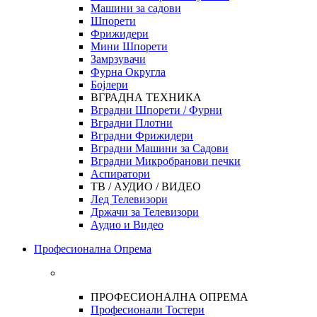
Машини за садови
Шпорети
Фрижидери
Мини Шпорети
Замрзувачи
Фурна Округла
Бојлери
ВГРАДНА ТЕХНИКА
Вградни Шпорети / Фурни
Вградни Плотни
Вградни Фрижидери
Вградни Машини за Садови
Вградни Микробранови печки
Аспиратори
ТВ / АУДИО / ВИДЕО
Лед Телевизори
Држачи за Телевизори
Аудио и Видео
Професионална Опрема
ПРОФЕСИОНАЛНА ОПРЕМА
Професионали Тостери