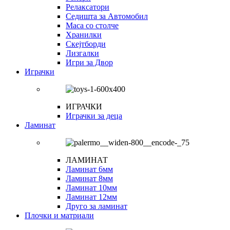
Релаксатори
Седишта за Автомобил
Маса со столче
Хранилки
Скејтборди
Лизгалки
Игри за Двор
Играчки
ИГРАЧКИ
Играчки за деца
Ламинат
ЛАМИНАТ
Ламинат 6мм
Ламинат 8мм
Ламинат 10мм
Ламинат 12мм
Друго за ламинат
Плочки и матриали