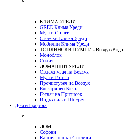
КЛИМА УРЕДИ
GREE Клима Уреди
Мулти Сплит
Стоечки Клима Уреди
Мобилни Клима Уреди
ТОПЛИНСКИ ПУМПИ - Воздух/Вода
Моноблок
Сплит
ДОМАШНИ УРЕДИ
Овлажнувач на Воздух
Мулти Готвач
Прочистувач на Воздух
Електричен Бокал
Готвач на Притисок
Индукциски Шпорет
Дом и Градина
ДОМ
Сефови
Канцеларицки Столици