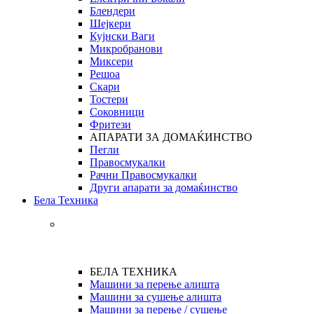
Блендери
Шејкери
Кујнски Ваги
Микробранови
Миксери
Решоа
Скари
Тостери
Соковници
Фритези
АПАРАТИ ЗА ДОМАЌИНСТВО
Пегли
Правосмукалки
Рачни Правосмукалки
Други апарати за домаќинство
Бела Техника
БЕЛА ТЕХНИКА
Машини за перење алишта
Машини за сушење алишта
Машини за перење / сушење