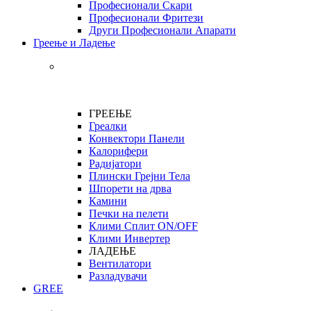
Професионали Скари
Професионали Фритези
Други Професионали Апарати
Греење и Ладење
ГРЕЕЊЕ
Греалки
Конвектори Панели
Калорифери
Радијатори
Плински Грејни Тела
Шпорети на дрва
Камини
Печки на пелети
Клими Сплит ON/OFF
Клими Инвертер
ЛАДЕЊЕ
Вентилатори
Разладувачи
GREE