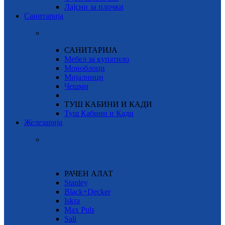
Лајсни за плочки
Санитарија
САНИТАРИЈА
Мебел за купатило
Моноблоци
Мијалници
Чешми
ТУШ КАБИНИ И КАДИ
Туш Кабини и Кади
Железарија
РАЧЕН АЛАТ
Stanley
Black+Decker
Iskra
Max Puls
Sali