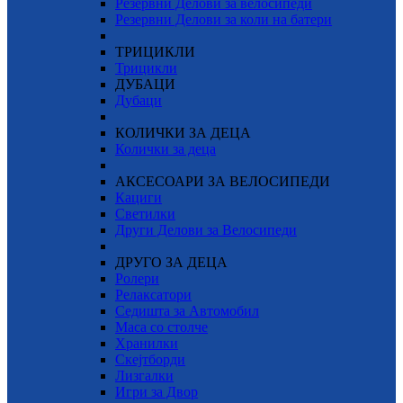
Резервни Делови за велосипеди
Резервни Делови за коли на батери
ТРИЦИКЛИ
Трицикли
ДУБАЦИ
Дубаци
КОЛИЧКИ ЗА ДЕЦА
Колички за деца
АКСЕСОАРИ ЗА ВЕЛОСИПЕДИ
Кациги
Светилки
Други Делови за Велосипеди
ДРУГО ЗА ДЕЦА
Ролери
Релаксатори
Седишта за Автомобил
Маса со столче
Хранилки
Скејтборди
Лизгалки
Игри за Двор