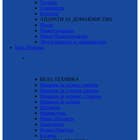
Тостери
Соковници
Фритези
АПАРАТИ ЗА ДОМАЌИНСТВО
Пегли
Правосмукалки
Рачни Правосмукалки
Други апарати за домаќинство
Бела Техника
БЕЛА ТЕХНИКА
Машини за перење алишта
Машини за сушење алишта
Машини за перење / сушење
Машини за садови
Шпорети
Фрижидери
Мини Шпорети
Замрзувачи
Фурна Округла
Бојлери