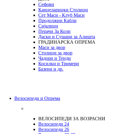
Сефови
Канцеларицки Столици
Сет Маси - Клуб Маси
Продолжни Кабли
Сијалици
Перачи За Коли
Даски и Сушари за Алишта
ГРАДИНАРСКА ОПРЕМА
Маси за двор
Столици за двор
Чадори и Тенди
Косилки и Тримери
Базени и др.
Велосипеди и Опрема
ВЕЛОСИПЕДИ ЗА ВОЗРАСНИ
Велосипеди 24
Велосипеди 26