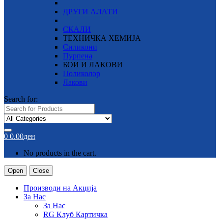
ДРУГИ АЛАТИ
СКАЛИ
ТЕХНИЧКА ХЕМИЈА
Силикони
Пурпена
БОИ И ЛАКОВИ
Поликолор
Лакови
Search for:
0
0.00
ден
No products in the cart.
Open
Close
Производи на Акција
За Нас
За Нас
RG Клуб Картичка