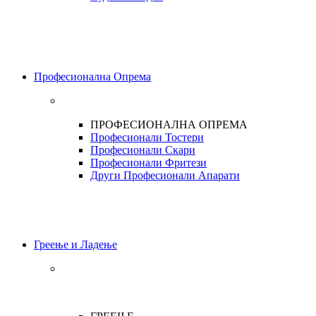
Професионална Опрема
ПРОФЕСИОНАЛНА ОПРЕМА
Професионали Тостери
Професионали Скари
Професионали Фритези
Други Професионали Апарати
Греење и Ладење