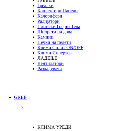
ГРЕЕЊЕ
Греалки
Конвектори Панели
Калорифери
Радијатори
Плински Грејни Тела
Шпорети на дрва
Камини
Печки на пелети
Клими Сплит ON/OFF
Клими Инвертер
ЛАДЕЊЕ
Вентилатори
Разладувачи
GREE
КЛИМА УРЕДИ