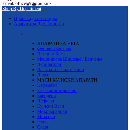
Email: office@rggroup.mk
Shop By Department
Производи на Акција
Апарати за Домаќинство
АПАРАТИ ЗА НЕГА
Фенови / Фигара
Пегли за Коса
Машинки за Шишање / Бричење
Депилатори
Ваги за телесна тежина
Друго
МАЛИ КУЈНСКИ АПАРАТИ
Кафемати
Електрични Бокали
Блендери
Шејкери
Кујнски Ваги
Микробранови
Миксери
Решоа
Скари