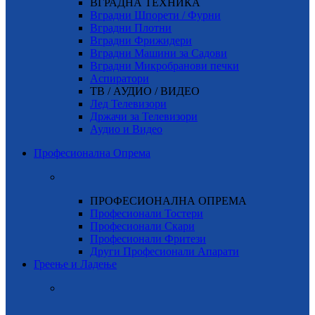
ВГРАДНА ТЕХНИКА
Вградни Шпорети / Фурни
Вградни Плотни
Вградни Фрижидери
Вградни Машини за Садови
Вградни Микробранови печки
Аспиратори
ТВ / АУДИО / ВИДЕО
Лед Телевизори
Држачи за Телевизори
Аудио и Видео
Професионална Опрема
ПРОФЕСИОНАЛНА ОПРЕМА
Професионали Тостери
Професионали Скари
Професионали Фритези
Други Професионали Апарати
Греење и Ладење