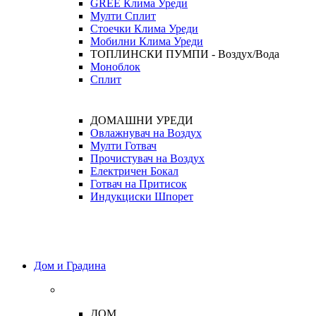
GREE Клима Уреди
Мулти Сплит
Стоечки Клима Уреди
Мобилни Клима Уреди
ТОПЛИНСКИ ПУМПИ - Воздух/Вода
Моноблок
Сплит
ДОМАШНИ УРЕДИ
Овлажнувач на Воздух
Мулти Готвач
Прочистувач на Воздух
Електричен Бокал
Готвач на Притисок
Индукциски Шпорет
Дом и Градина
ДОМ