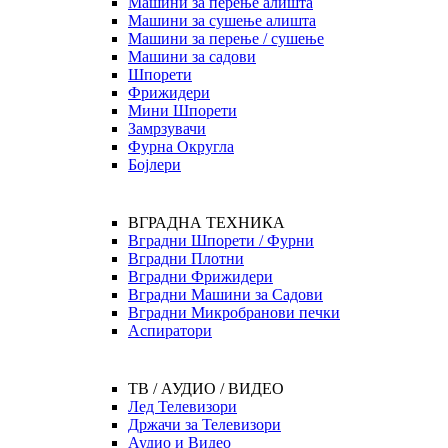
Машини за перење алишта
Машини за сушење алишта
Машини за перење / сушење
Машини за садови
Шпорети
Фрижидери
Мини Шпорети
Замрзувачи
Фурна Округла
Бојлери
ВГРАДНА ТЕХНИКА
Вградни Шпорети / Фурни
Вградни Плотни
Вградни Фрижидери
Вградни Машини за Садови
Вградни Микробранови печки
Аспиратори
ТВ / АУДИО / ВИДЕО
Лед Телевизори
Држачи за Телевизори
Аудио и Видео