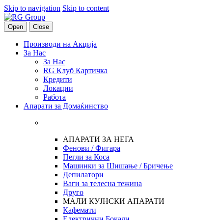
Skip to navigation
Skip to content
Open
Close
Производи на Акција
За Нас
За Нас
RG Клуб Картичка
Кредити
Локации
Работа
Апарати за Домаќинство
АПАРАТИ ЗА НЕГА
Фенови / Фигара
Пегли за Коса
Машинки за Шишање / Бричење
Депилатори
Ваги за телесна тежина
Друго
МАЛИ КУЈНСКИ АПАРАТИ
Кафемати
Електрични Бокали