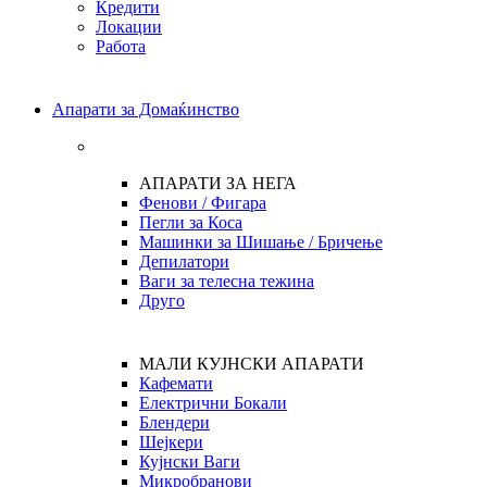
Кредити
Локации
Работа
Апарати за Домаќинство
АПАРАТИ ЗА НЕГА
Фенови / Фигара
Пегли за Коса
Машинки за Шишање / Бричење
Депилатори
Ваги за телесна тежина
Друго
МАЛИ КУЈНСКИ АПАРАТИ
Кафемати
Електрични Бокали
Блендери
Шејкери
Кујнски Ваги
Микробранови