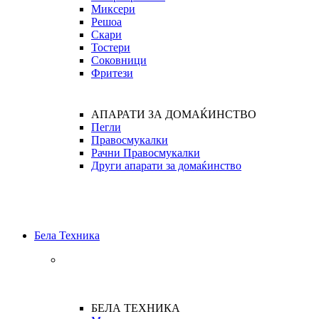
Миксери
Решоа
Скари
Тостери
Соковници
Фритези
АПАРАТИ ЗА ДОМАЌИНСТВО
Пегли
Правосмукалки
Рачни Правосмукалки
Други апарати за домаќинство
Бела Техника
БЕЛА ТЕХНИКА