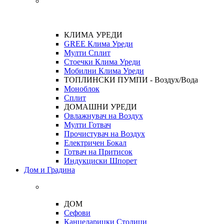
КЛИМА УРЕДИ
GREE Клима Уреди
Мулти Сплит
Стоечки Клима Уреди
Мобилни Клима Уреди
ТОПЛИНСКИ ПУМПИ - Воздух/Вода
Моноблок
Сплит
ДОМАШНИ УРЕДИ
Овлажнувач на Воздух
Мулти Готвач
Прочистувач на Воздух
Електричен Бокал
Готвач на Притисок
Индукциски Шпорет
Дом и Градина
ДОМ
Сефови
Канцеларицки Столици