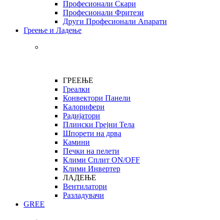
Професионали Скари
Професионали Фритези
Други Професионали Апарати
Греење и Ладење
ГРЕЕЊЕ
Греалки
Конвектори Панели
Калорифери
Радијатори
Плински Грејни Тела
Шпорети на дрва
Камини
Печки на пелети
Клими Сплит ON/OFF
Клими Инвертер
ЛАДЕЊЕ
Вентилатори
Разладувачи
GREE