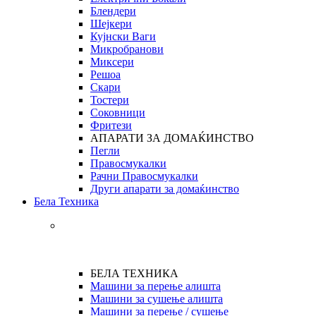
Блендери
Шејкери
Кујнски Ваги
Микробранови
Миксери
Решоа
Скари
Тостери
Соковници
Фритези
АПАРАТИ ЗА ДОМАЌИНСТВО
Пегли
Правосмукалки
Рачни Правосмукалки
Други апарати за домаќинство
Бела Техника
БЕЛА ТЕХНИКА
Машини за перење алишта
Машини за сушење алишта
Машини за перење / сушење