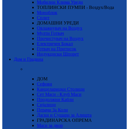
Мобилни Клима Уреди
ТОПЛИНСКИ ПУМПИ - Воздух/Вода
Моноблок
Сплит
ДОМАШНИ УРЕДИ
Овлажнувач на Воздух
Мулти Готвач
Прочистувач на Воздух
Електричен Бокал
Готвач на Притисок
Индукциски Шпорет
Дом и Градина
ДОМ
Сефови
Канцеларицки Столици
Сет Маси - Клуб Маси
Продолжни Кабли
Сијалици
Перачи За Коли
Даски и Сушари за Алишта
ГРАДИНАРСКА ОПРЕМА
Маси за двор