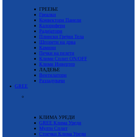
ГРЕЕЊЕ
Греалки
Конвектори Панели
Калорифери
Радијатори
Плински Грејни Тела
Шпорети на дрва
Камини
Печки на пелети
Клими Сплит ON/OFF
Клими Инвертер
ЛАДЕЊЕ
Вентилатори
Разладувачи
GREE
КЛИМА УРЕДИ
GREE Клима Уреди
Мулти Сплит
Стоечки Клима Уреди