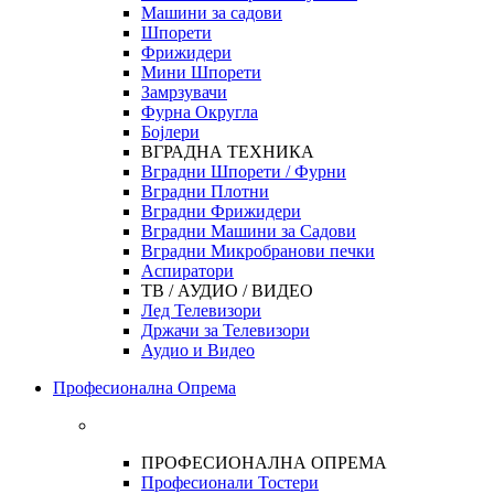
Машини за садови
Шпорети
Фрижидери
Мини Шпорети
Замрзувачи
Фурна Округла
Бојлери
ВГРАДНА ТЕХНИКА
Вградни Шпорети / Фурни
Вградни Плотни
Вградни Фрижидери
Вградни Машини за Садови
Вградни Микробранови печки
Аспиратори
ТВ / АУДИО / ВИДЕО
Лед Телевизори
Држачи за Телевизори
Аудио и Видео
Професионална Опрема
ПРОФЕСИОНАЛНА ОПРЕМА
Професионали Тостери