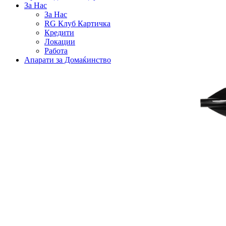
За Нас
За Нас
RG Клуб Картичка
Кредити
Локации
Работа
Апарати за Домаќинство