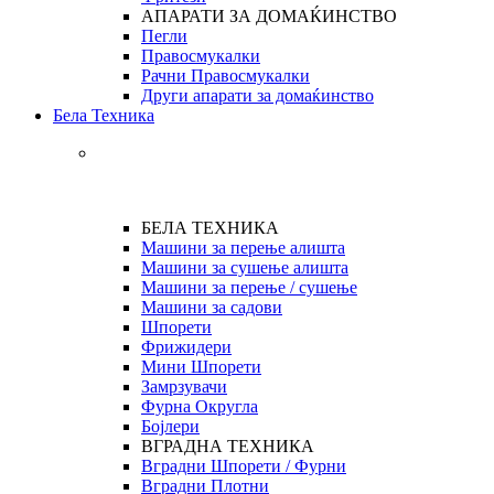
АПАРАТИ ЗА ДОМАЌИНСТВО
Пегли
Правосмукалки
Рачни Правосмукалки
Други апарати за домаќинство
Бела Техника
БЕЛА ТЕХНИКА
Машини за перење алишта
Машини за сушење алишта
Машини за перење / сушење
Машини за садови
Шпорети
Фрижидери
Мини Шпорети
Замрзувачи
Фурна Округла
Бојлери
ВГРАДНА ТЕХНИКА
Вградни Шпорети / Фурни
Вградни Плотни