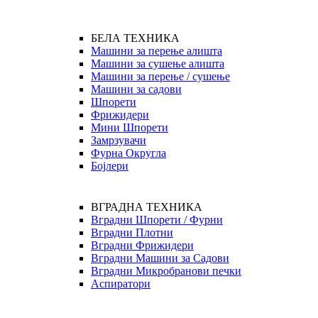
БЕЛА ТЕХНИКА
Машини за перење алишта
Машини за сушење алишта
Машини за перење / сушење
Машини за садови
Шпорети
Фрижидери
Мини Шпорети
Замрзувачи
Фурна Округла
Бојлери
ВГРАДНА ТЕХНИКА
Вградни Шпорети / Фурни
Вградни Плотни
Вградни Фрижидери
Вградни Машини за Садови
Вградни Микробранови печки
Аспиратори