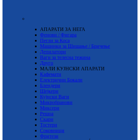
АПАРАТИ ЗА НЕГА
Фенови / Фигара
Пегли за Коса
Машинки за Шишање / Бричење
Депилатори
Ваги за телесна тежина
Друго
МАЛИ КУЈНСКИ АПАРАТИ
Кафемати
Електрични Бокали
Блендери
Шејкери
Кујнски Ваги
Микробранови
Миксери
Решоа
Скари
Тостери
Соковници
Фритези