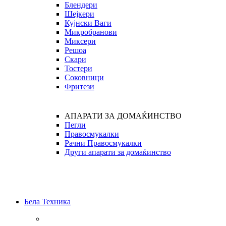
Блендери
Шејкери
Кујнски Ваги
Микробранови
Миксери
Решоа
Скари
Тостери
Соковници
Фритези
АПАРАТИ ЗА ДОМАЌИНСТВО
Пегли
Правосмукалки
Рачни Правосмукалки
Други апарати за домаќинство
Бела Техника