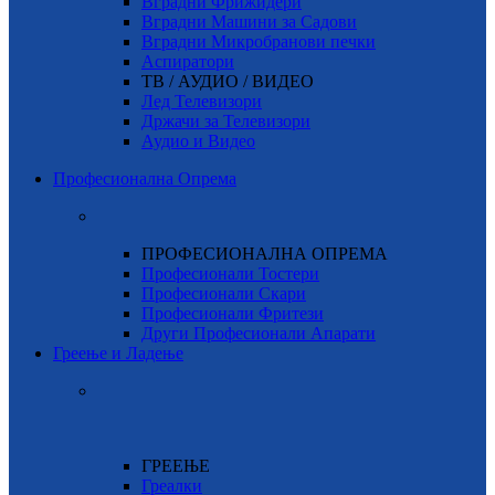
Вградни Фрижидери
Вградни Машини за Садови
Вградни Микробранови печки
Аспиратори
ТВ / АУДИО / ВИДЕО
Лед Телевизори
Држачи за Телевизори
Аудио и Видео
Професионална Опрема
ПРОФЕСИОНАЛНА ОПРЕМА
Професионали Тостери
Професионали Скари
Професионали Фритези
Други Професионали Апарати
Греење и Ладење
ГРЕЕЊЕ
Греалки