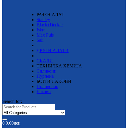
РАЧЕН АЛАТ
Stanley
Black+Decker
Iskra
Max Puls
Sali
ДРУГИ АЛАТИ
СКАЛИ
ТЕХНИЧКА ХЕМИЈА
Силикони
Пурпена
БОИ И ЛАКОВИ
Поликолор
Лакови
Search for:
0
0.00
ден