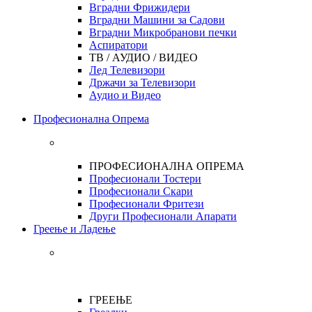
Вградни Фрижидери
Вградни Машини за Садови
Вградни Микробранови печки
Аспиратори
ТВ / АУДИО / ВИДЕО
Лед Телевизори
Држачи за Телевизори
Аудио и Видео
Професионална Опрема
ПРОФЕСИОНАЛНА ОПРЕМА
Професионали Тостери
Професионали Скари
Професионали Фритези
Други Професионали Апарати
Греење и Ладење
ГРЕЕЊЕ