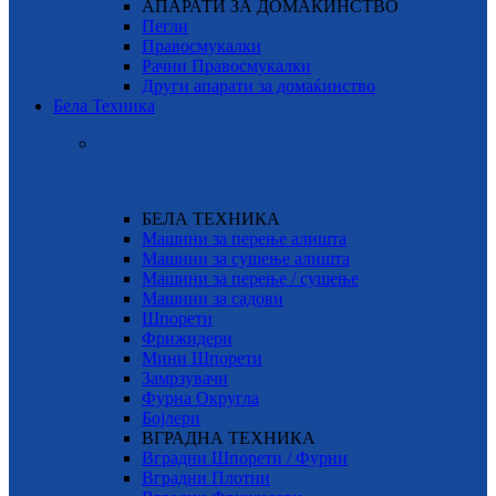
АПАРАТИ ЗА ДОМАЌИНСТВО
Пегли
Правосмукалки
Рачни Правосмукалки
Други апарати за домаќинство
Бела Техника
БЕЛА ТЕХНИКА
Машини за перење алишта
Машини за сушење алишта
Машини за перење / сушење
Машини за садови
Шпорети
Фрижидери
Мини Шпорети
Замрзувачи
Фурна Округла
Бојлери
ВГРАДНА ТЕХНИКА
Вградни Шпорети / Фурни
Вградни Плотни