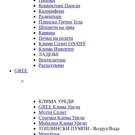
Греалки
Конвектори Панели
Калорифери
Радијатори
Плински Грејни Тела
Шпорети на дрва
Камини
Печки на пелети
Клими Сплит ON/OFF
Клими Инвертер
ЛАДЕЊЕ
Вентилатори
Разладувачи
GREE
КЛИМА УРЕДИ
GREE Клима Уреди
Мулти Сплит
Стоечки Клима Уреди
Мобилни Клима Уреди
ТОПЛИНСКИ ПУМПИ - Воздух/Вода
Моноблок