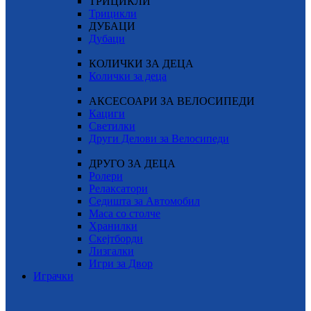
ТРИЦИКЛИ
Трицикли
ДУБАЦИ
Дубаци
КОЛИЧКИ ЗА ДЕЦА
Колички за деца
АКСЕСОАРИ ЗА ВЕЛОСИПЕДИ
Кациги
Светилки
Други Делови за Велосипеди
ДРУГО ЗА ДЕЦА
Ролери
Релаксатори
Седишта за Автомобил
Маса со столче
Хранилки
Скејтборди
Лизгалки
Игри за Двор
Играчки