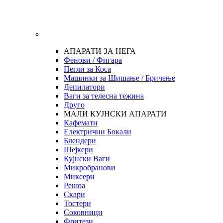
АПАРАТИ ЗА НЕГА
Фенови / Фигара
Пегли за Коса
Машинки за Шишање / Бричење
Депилатори
Ваги за телесна тежина
Друго
МАЛИ КУЈНСКИ АПАРАТИ
Кафемати
Електрични Бокали
Блендери
Шејкери
Кујнски Ваги
Микробранови
Миксери
Решоа
Скари
Тостери
Соковници
Фритези