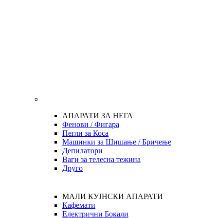
АПАРАТИ ЗА НЕГА
Фенови / Фигара
Пегли за Коса
Машинки за Шишање / Бричење
Депилатори
Ваги за телесна тежина
Друго
МАЛИ КУЈНСКИ АПАРАТИ
Кафемати
Електрични Бокали