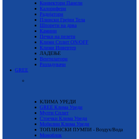
Конвектори Панели
Калорифери
Радијатори
Плински Грејни Тела
Шпорети на дрва
Камини
Печки на пелети
Клими Сплит ON/OFF
Клими Инвертер
ЛАДЕЊЕ
Вентилатори
Разладувачи
GREE
КЛИМА УРЕДИ
GREE Клима Уреди
Мулти Сплит
Стоечки Клима Уреди
Мобилни Клима Уреди
ТОПЛИНСКИ ПУМПИ - Воздух/Вода
Моноблок