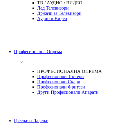
ТВ / АУДИО / ВИДЕО
Лед Телевизори
Држачи за Телевизори
Аудио и Видео
Професионална Опрема
ПРОФЕСИОНАЛНА ОПРЕМА
Професионали Тостери
Професионали Скари
Професионали Фритези
Други Професионали Апарати
Греење и Ладење