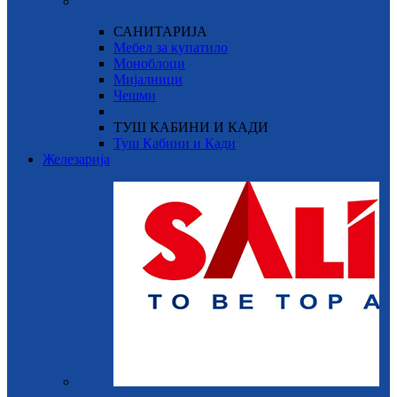
САНИТАРИЈА
Мебел за купатило
Моноблоци
Мијалници
Чешми
ТУШ КАБИНИ И КАДИ
Туш Кабини и Кади
Железарија