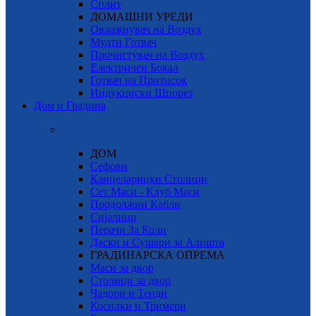
Сплит
ДОМАШНИ УРЕДИ
Овлажнувач на Воздух
Мулти Готвач
Прочистувач на Воздух
Електричен Бокал
Готвач на Притисок
Индукциски Шпорет
Дом и Градина
ДОМ
Сефови
Канцеларицки Столици
Сет Маси - Клуб Маси
Продолжни Кабли
Сијалици
Перачи За Коли
Даски и Сушари за Алишта
ГРАДИНАРСКА ОПРЕМА
Маси за двор
Столици за двор
Чадори и Тенди
Косилки и Тримери