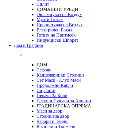
Сплит
ДОМАШНИ УРЕДИ
Овлажнувач на Воздух
Мулти Готвач
Прочистувач на Воздух
Електричен Бокал
Готвач на Притисок
Индукциски Шпорет
Дом и Градина
ДОМ
Сефови
Канцеларицки Столици
Сет Маси - Клуб Маси
Продолжни Кабли
Сијалици
Перачи За Коли
Даски и Сушари за Алишта
ГРАДИНАРСКА ОПРЕМА
Маси за двор
Столици за двор
Чадори и Тенди
Косилки и Тримери