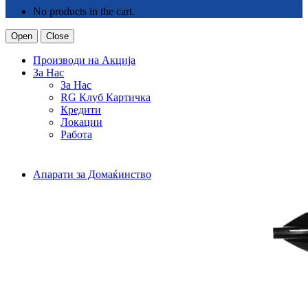
No products in the cart.
Open
Close
Производи на Акција
За Нас
За Нас
RG Клуб Картичка
Кредити
Локации
Работа
Апарати за Домаќинство