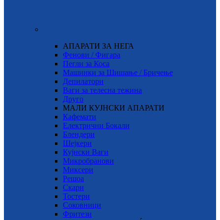
АПАРАТИ ЗА НЕГА
Фенови / Фигара
Пегли за Коса
Машинки за Шишање / Бричење
Депилатори
Ваги за телесна тежина
Друго
МАЛИ КУЈНСКИ АПАРАТИ
Кафемати
Електрични Бокали
Блендери
Шејкери
Кујнски Ваги
Микробранови
Миксери
Решоа
Скари
Тостери
Соковници
Фритези