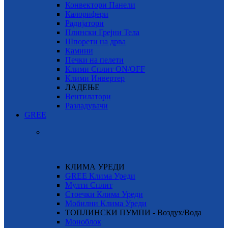
Конвектори Панели
Калорифери
Радијатори
Плински Грејни Тела
Шпорети на дрва
Камини
Печки на пелети
Клими Сплит ON/OFF
Клими Инвертер
ЛАДЕЊЕ
Вентилатори
Разладувачи
GREE
КЛИМА УРЕДИ
GREE Клима Уреди
Мулти Сплит
Стоечки Клима Уреди
Мобилни Клима Уреди
ТОПЛИНСКИ ПУМПИ - Воздух/Вода
Моноблок