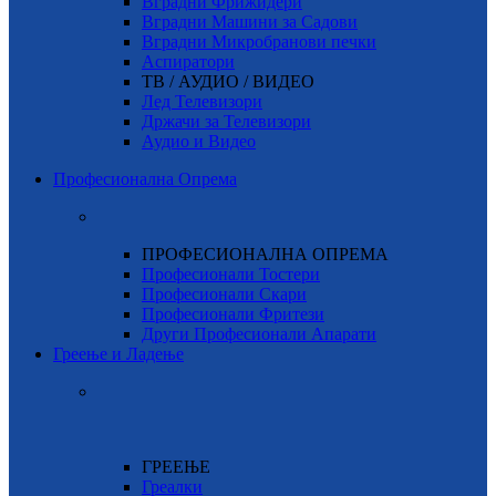
Вградни Фрижидери
Вградни Машини за Садови
Вградни Микробранови печки
Аспиратори
ТВ / АУДИО / ВИДЕО
Лед Телевизори
Држачи за Телевизори
Аудио и Видео
Професионална Опрема
ПРОФЕСИОНАЛНА ОПРЕМА
Професионали Тостери
Професионали Скари
Професионали Фритези
Други Професионали Апарати
Греење и Ладење
ГРЕЕЊЕ
Греалки