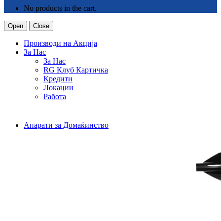
No products in the cart.
Open
Close
Производи на Акција
За Нас
За Нас
RG Клуб Картичка
Кредити
Локации
Работа
Апарати за Домаќинство