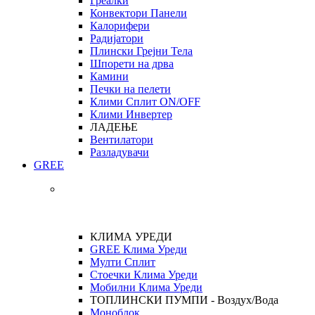
Греалки
Конвектори Панели
Калорифери
Радијатори
Плински Грејни Тела
Шпорети на дрва
Камини
Печки на пелети
Клими Сплит ON/OFF
Клими Инвертер
ЛАДЕЊЕ
Вентилатори
Разладувачи
GREE
КЛИМА УРЕДИ
GREE Клима Уреди
Мулти Сплит
Стоечки Клима Уреди
Мобилни Клима Уреди
ТОПЛИНСКИ ПУМПИ - Воздух/Вода
Моноблок