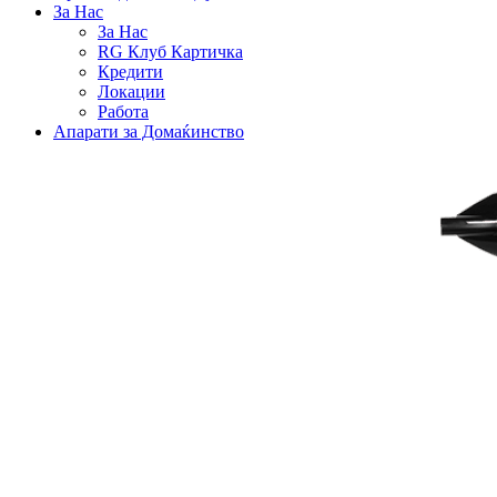
За Нас
За Нас
RG Клуб Картичка
Кредити
Локации
Работа
Апарати за Домаќинство