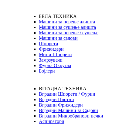
БЕЛА ТЕХНИКА
Машини за перење алишта
Машини за сушење алишта
Машини за перење / сушење
Машини за садови
Шпорети
Фрижидери
Мини Шпорети
Замрзувачи
Фурна Округла
Бојлери
ВГРАДНА ТЕХНИКА
Вградни Шпорети / Фурни
Вградни Плотни
Вградни Фрижидери
Вградни Машини за Садови
Вградни Микробранови печки
Аспиратори