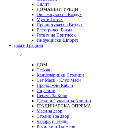
Сплит
ДОМАШНИ УРЕДИ
Овлажнувач на Воздух
Мулти Готвач
Прочистувач на Воздух
Електричен Бокал
Готвач на Притисок
Индукциски Шпорет
Дом и Градина
ДОМ
Сефови
Канцеларицки Столици
Сет Маси - Клуб Маси
Продолжни Кабли
Сијалици
Перачи За Коли
Даски и Сушари за Алишта
ГРАДИНАРСКА ОПРЕМА
Маси за двор
Столици за двор
Чадори и Тенди
Косилки и Тримери