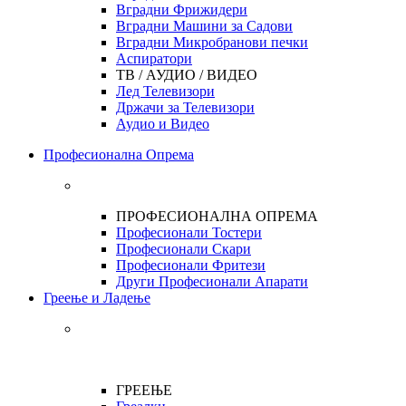
Вградни Фрижидери
Вградни Машини за Садови
Вградни Микробранови печки
Аспиратори
ТВ / АУДИО / ВИДЕО
Лед Телевизори
Држачи за Телевизори
Аудио и Видео
Професионална Опрема
ПРОФЕСИОНАЛНА ОПРЕМА
Професионали Тостери
Професионали Скари
Професионали Фритези
Други Професионали Апарати
Греење и Ладење
ГРЕЕЊЕ