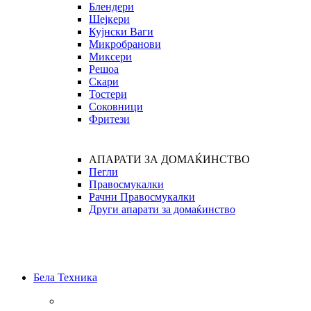
Блендери
Шејкери
Кујнски Ваги
Микробранови
Миксери
Решоа
Скари
Тостери
Соковници
Фритези
АПАРАТИ ЗА ДОМАЌИНСТВО
Пегли
Правосмукалки
Рачни Правосмукалки
Други апарати за домаќинство
Бела Техника