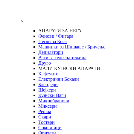
АПАРАТИ ЗА НЕГА
Фенови / Фигара
Пегли за Коса
Машинки за Шишање / Бричење
Депилатори
Ваги за телесна тежина
Друго
МАЛИ КУЈНСКИ АПАРАТИ
Кафемати
Електрични Бокали
Блендери
Шејкери
Кујнски Ваги
Микробранови
Миксери
Решоа
Скари
Тостери
Соковници
Фритези