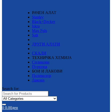
РАЧЕН АЛАТ
Stanley
Black+Decker
Iskra
Max Puls
Sali
ДРУГИ АЛАТИ
СКАЛИ
ТЕХНИЧКА ХЕМИЈА
Силикони
Пурпена
БОИ И ЛАКОВИ
Поликолор
Лакови
Search for:
0
0.00
ден