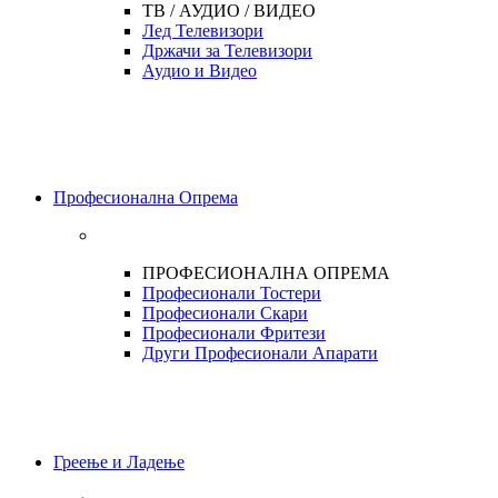
ТВ / АУДИО / ВИДЕО
Лед Телевизори
Држачи за Телевизори
Аудио и Видео
Професионална Опрема
ПРОФЕСИОНАЛНА ОПРЕМА
Професионали Тостери
Професионали Скари
Професионали Фритези
Други Професионали Апарати
Греење и Ладење