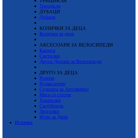
ТРИЦИКЛИ
Трицикли
ДУБАЦИ
Дубаци
КОЛИЧКИ ЗА ДЕЦА
Колички за деца
АКСЕСОАРИ ЗА ВЕЛОСИПЕДИ
Кациги
Светилки
Други Делови за Велосипеди
ДРУГО ЗА ДЕЦА
Ролери
Релаксатори
Седишта за Автомобил
Маса со столче
Хранилки
Скејтборди
Лизгалки
Игри за Двор
Играчки