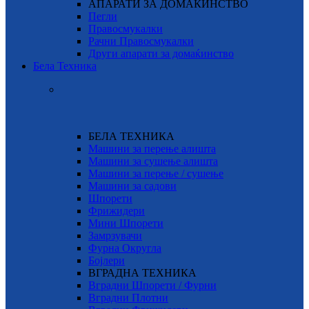
АПАРАТИ ЗА ДОМАЌИНСТВО
Пегли
Правосмукалки
Рачни Правосмукалки
Други апарати за домаќинство
Бела Техника
БЕЛА ТЕХНИКА
Машини за перење алишта
Машини за сушење алишта
Машини за перење / сушење
Машини за садови
Шпорети
Фрижидери
Мини Шпорети
Замрзувачи
Фурна Округла
Бојлери
ВГРАДНА ТЕХНИКА
Вградни Шпорети / Фурни
Вградни Плотни