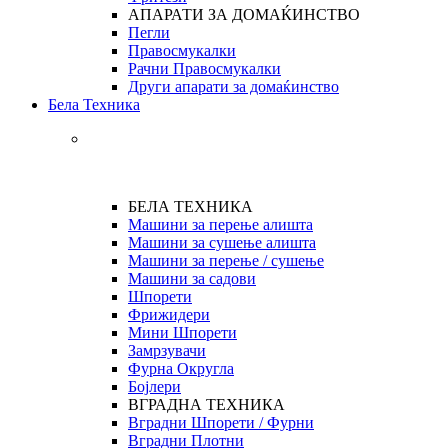
АПАРАТИ ЗА ДОМАЌИНСТВО
Пегли
Правосмукалки
Рачни Правосмукалки
Други апарати за домаќинство
Бела Техника
БЕЛА ТЕХНИКА
Машини за перење алишта
Машини за сушење алишта
Машини за перење / сушење
Машини за садови
Шпорети
Фрижидери
Мини Шпорети
Замрзувачи
Фурна Округла
Бојлери
ВГРАДНА ТЕХНИКА
Вградни Шпорети / Фурни
Вградни Плотни