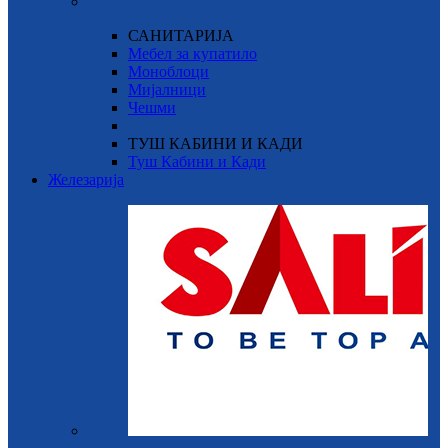
САНИТАРИЈА
Мебел за купатило
Моноблоци
Мијалници
Чешми
ТУШ КАБИНИ И КАДИ
Туш Кабини и Кади
Железарија