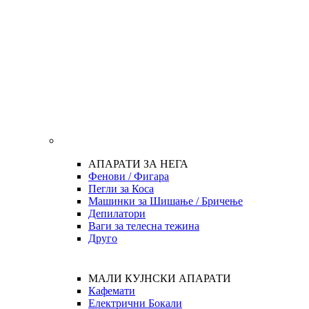
АПАРАТИ ЗА НЕГА
Фенови / Фигара
Пегли за Коса
Машинки за Шишање / Бричење
Депилатори
Ваги за телесна тежина
Друго
МАЛИ КУЈНСКИ АПАРАТИ
Кафемати
Електрични Бокали