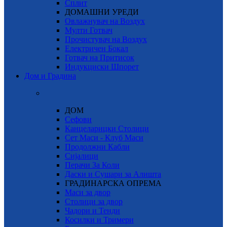
Сплит
ДОМАШНИ УРЕДИ
Овлажнувач на Воздух
Мулти Готвач
Прочистувач на Воздух
Електричен Бокал
Готвач на Притисок
Индукциски Шпорет
Дом и Градина
ДОМ
Сефови
Канцеларицки Столици
Сет Маси - Клуб Маси
Продолжни Кабли
Сијалици
Перачи За Коли
Даски и Сушари за Алишта
ГРАДИНАРСКА ОПРЕМА
Маси за двор
Столици за двор
Чадори и Тенди
Косилки и Тримери