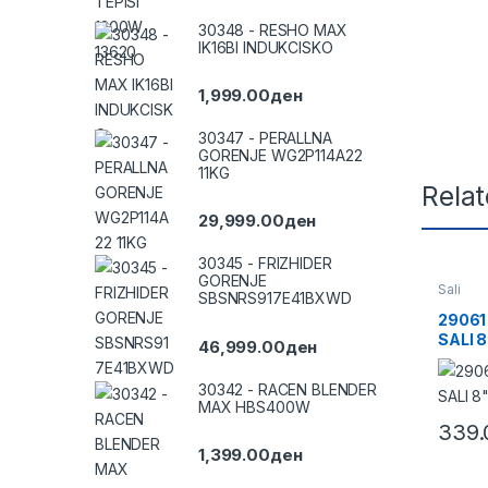
30348 - RESHO MAX
IK16BI INDUKCISKO
1,999.00
ден
30347 - PERALLNA
GORENJE WG2P114A22
11KG
Rela
29,999.00
ден
30345 - FRIZHIDER
GORENJE
Sali
SBSNRS917E41BXWD
29061
SALI 
46,999.00
ден
30342 - RACEN BLENDER
MAX HBS400W
339.
1,399.00
ден