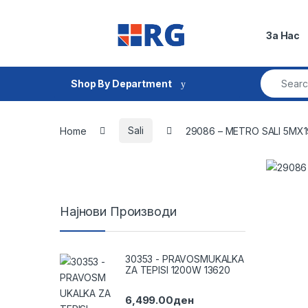
Skip to navigation
Skip to content
За Нас
Search fo
Shop By Department
Home
Sali
29086 – METRO SALI 5MX
Најнови Производи
30353 - PRAVOSMUKALKA
ZA TEPISI 1200W 13620
6,499.00
ден