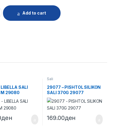
LI 5MX19MM ABS+TPR 29086 quantity
Add to cart
Sali
 LIBELLA SALI
29077 – PISHTOL SILIKON
CM 29080
SALI 370G 29077
0
ден
169.00
ден