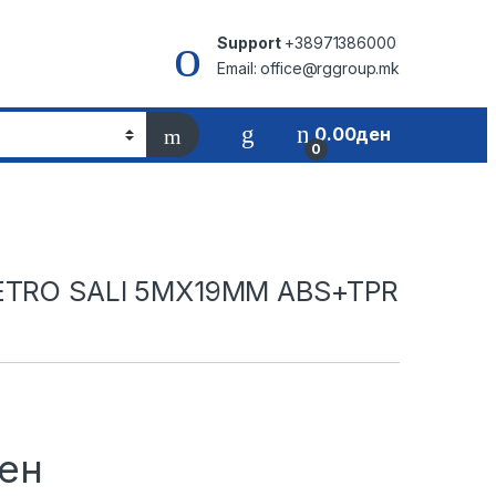
Support
+38971386000
Email: office@rggroup.mk
0.00
ден
0
ETRO SALI 5MX19MM ABS+TPR
ен