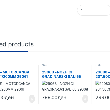
29086 - METRO SA
ted products
Sali
Sali
 – MOTORCANGA
29068 – NOZHICI
29080 –
8″/200MM 29061
GRADINARSKI SALI 65
20″/50
29068
00
ден
799.00
ден
299.0