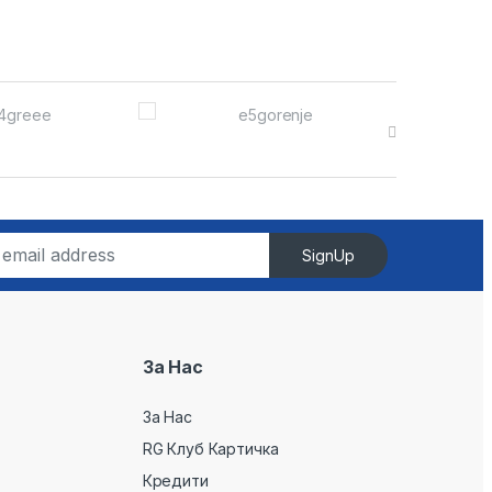
SignUp
За Нас
За Нас
RG Клуб Картичка
Кредити