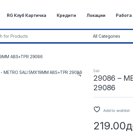
RG Клуб Картичка
Кредити
Локации
Работа
r:
19MM ABS+TPR 29086
Sali
🔍
29086 – M
29086
Add to wishlist
219.00
д