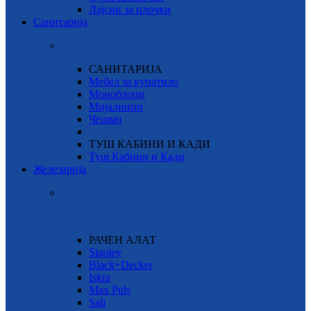
Лајсни за плочки
Санитарија
САНИТАРИЈА
Мебел за купатило
Моноблоци
Мијалници
Чешми
ТУШ КАБИНИ И КАДИ
Туш Кабини и Кади
Железарија
РАЧЕН АЛАТ
Stanley
Black+Decker
Iskra
Max Puls
Sali