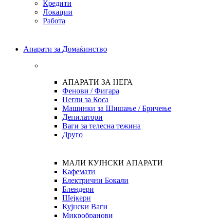
Кредити
Локации
Работа
Апарати за Домаќинство
АПАРАТИ ЗА НЕГА
Фенови / Фигара
Пегли за Коса
Машинки за Шишање / Бричење
Депилатори
Ваги за телесна тежина
Друго
МАЛИ КУЈНСКИ АПАРАТИ
Кафемати
Електрични Бокали
Блендери
Шејкери
Кујнски Ваги
Микробранови