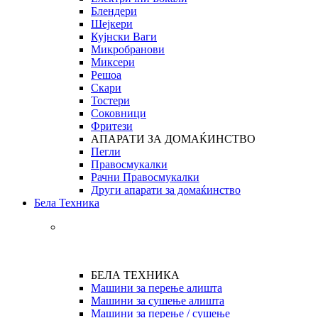
Блендери
Шејкери
Кујнски Ваги
Микробранови
Миксери
Решоа
Скари
Тостери
Соковници
Фритези
АПАРАТИ ЗА ДОМАЌИНСТВО
Пегли
Правосмукалки
Рачни Правосмукалки
Други апарати за домаќинство
Бела Техника
БЕЛА ТЕХНИКА
Машини за перење алишта
Машини за сушење алишта
Машини за перење / сушење