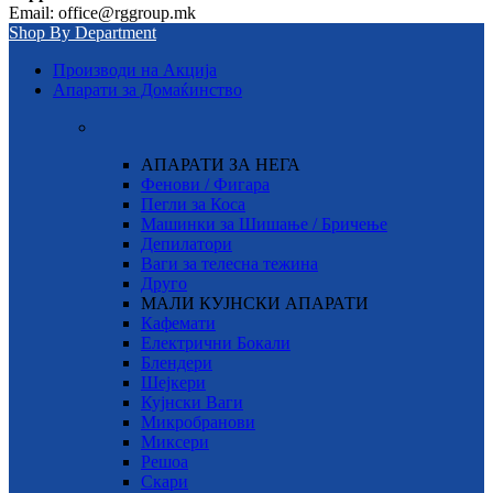
Email: office@rggroup.mk
Shop By Department
Производи на Акција
Апарати за Домаќинство
АПАРАТИ ЗА НЕГА
Фенови / Фигара
Пегли за Коса
Машинки за Шишање / Бричење
Депилатори
Ваги за телесна тежина
Друго
МАЛИ КУЈНСКИ АПАРАТИ
Кафемати
Електрични Бокали
Блендери
Шејкери
Кујнски Ваги
Микробранови
Миксери
Решоа
Скари