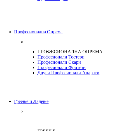
Професионална Опрема
ПРОФЕСИОНАЛНА ОПРЕМА
Професионали Тостери
Професионали Скари
Професионали Фритези
Други Професионали Апарати
Греење и Ладење