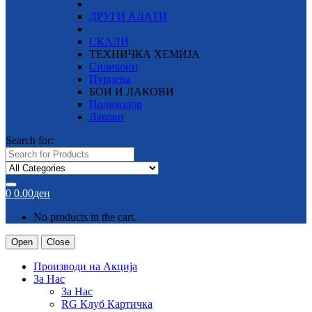
ДРУГИ АЛАТИ
СКАЛИ
ТЕХНИЧКА ХЕМИЈА
Силикони
Пурпена
БОИ И ЛАКОВИ
Поликолор
Лакови
Search for:
0
0.00
ден
No products in the cart.
Open
Close
Производи на Акција
За Нас
За Нас
RG Клуб Картичка