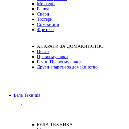
Миксери
Решоа
Скари
Тостери
Соковници
Фритези
АПАРАТИ ЗА ДОМАЌИНСТВО
Пегли
Правосмукалки
Рачни Правосмукалки
Други апарати за домаќинство
Бела Техника
БЕЛА ТЕХНИКА