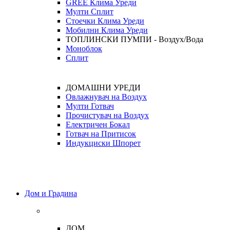
GREE Клима Уреди
Мулти Сплит
Стоечки Клима Уреди
Мобилни Клима Уреди
ТОПЛИНСКИ ПУМПИ - Воздух/Вода
Моноблок
Сплит
ДОМАШНИ УРЕДИ
Овлажнувач на Воздух
Мулти Готвач
Прочистувач на Воздух
Електричен Бокал
Готвач на Притисок
Индукциски Шпорет
Дом и Градина
ДОМ