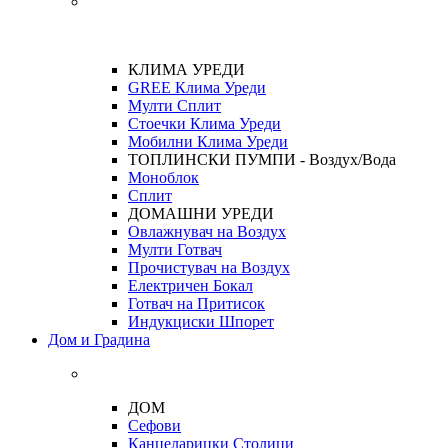
КЛИМА УРЕДИ
GREE Клима Уреди
Мулти Сплит
Стоечки Клима Уреди
Мобилни Клима Уреди
ТОПЛИНСКИ ПУМПИ - Воздух/Вода
Моноблок
Сплит
ДОМАШНИ УРЕДИ
Овлажнувач на Воздух
Мулти Готвач
Прочистувач на Воздух
Електричен Бокал
Готвач на Притисок
Индукциски Шпорет
Дом и Градина
ДОМ
Сефови
Канцеларицки Столици