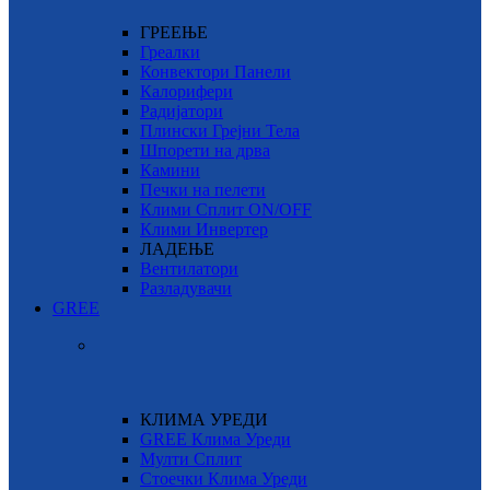
ГРЕЕЊЕ
Греалки
Конвектори Панели
Калорифери
Радијатори
Плински Грејни Тела
Шпорети на дрва
Камини
Печки на пелети
Клими Сплит ON/OFF
Клими Инвертер
ЛАДЕЊЕ
Вентилатори
Разладувачи
GREE
КЛИМА УРЕДИ
GREE Клима Уреди
Мулти Сплит
Стоечки Клима Уреди