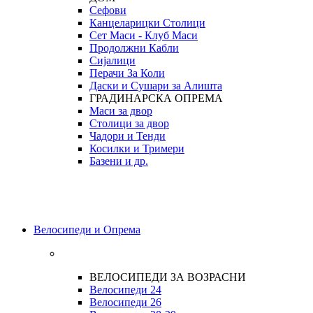
Сефови
Канцеларицки Столици
Сет Маси - Клуб Маси
Продолжни Кабли
Сијалици
Перачи За Коли
Даски и Сушари за Алишта
ГРАДИНАРСКА ОПРЕМА
Маси за двор
Столици за двор
Чадори и Тенди
Косилки и Тримери
Базени и др.
Велосипеди и Опрема
ВЕЛОСИПЕДИ ЗА ВОЗРАСНИ
Велосипеди 24
Велосипеди 26