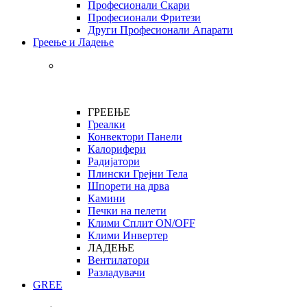
Професионали Скари
Професионали Фритези
Други Професионали Апарати
Греење и Ладење
ГРЕЕЊЕ
Греалки
Конвектори Панели
Калорифери
Радијатори
Плински Грејни Тела
Шпорети на дрва
Камини
Печки на пелети
Клими Сплит ON/OFF
Клими Инвертер
ЛАДЕЊЕ
Вентилатори
Разладувачи
GREE