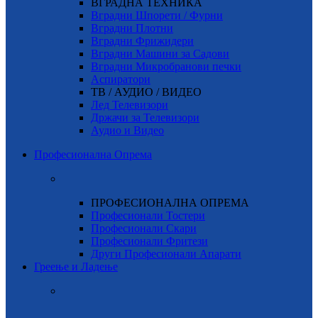
ВГРАДНА ТЕХНИКА
Вградни Шпорети / Фурни
Вградни Плотни
Вградни Фрижидери
Вградни Машини за Садови
Вградни Микробранови печки
Аспиратори
ТВ / АУДИО / ВИДЕО
Лед Телевизори
Држачи за Телевизори
Аудио и Видео
Професионална Опрема
ПРОФЕСИОНАЛНА ОПРЕМА
Професионали Тостери
Професионали Скари
Професионали Фритези
Други Професионали Апарати
Греење и Ладење