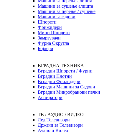
Машини за перење алишта
Машини за сушење алишта
Машини за перење / сушење
Машини за садови
Шпорети
Фрижидери
Мини Шпорети
Замрзувачи
Фурна Округла
Бојлери
ВГРАДНА ТЕХНИКА
Вградни Шпорети / Фурни
Вградни Плотни
Вградни Фрижидери
Вградни Машини за Садови
Вградни Микробранови печки
Аспиратори
ТВ / АУДИО / ВИДЕО
Лед Телевизори
Држачи за Телевизори
Аудио и Видео