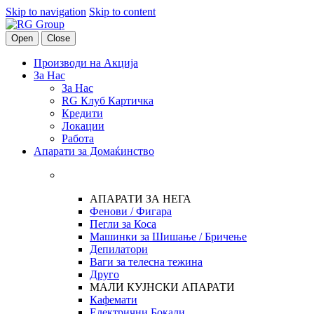
Skip to navigation
Skip to content
Open
Close
Производи на Акција
За Нас
За Нас
RG Клуб Картичка
Кредити
Локации
Работа
Апарати за Домаќинство
АПАРАТИ ЗА НЕГА
Фенови / Фигара
Пегли за Коса
Машинки за Шишање / Бричење
Депилатори
Ваги за телесна тежина
Друго
МАЛИ КУЈНСКИ АПАРАТИ
Кафемати
Електрични Бокали