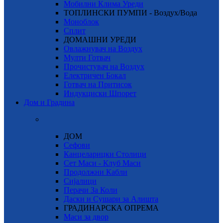
Мобилни Клима Уреди
ТОПЛИНСКИ ПУМПИ - Воздух/Вода
Моноблок
Сплит
ДОМАШНИ УРЕДИ
Овлажнувач на Воздух
Мулти Готвач
Прочистувач на Воздух
Електричен Бокал
Готвач на Притисок
Индукциски Шпорет
Дом и Градина
ДОМ
Сефови
Канцеларицки Столици
Сет Маси - Клуб Маси
Продолжни Кабли
Сијалици
Перачи За Коли
Даски и Сушари за Алишта
ГРАДИНАРСКА ОПРЕМА
Маси за двор