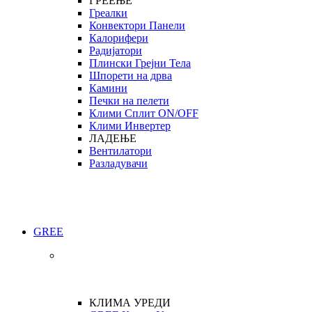
ГРЕЕЊЕ
Греалки
Конвектори Панели
Калорифери
Радијатори
Плински Грејни Тела
Шпорети на дрва
Камини
Печки на пелети
Клими Сплит ON/OFF
Клими Инвертер
ЛАДЕЊЕ
Вентилатори
Разладувачи
GREE
КЛИМА УРЕДИ