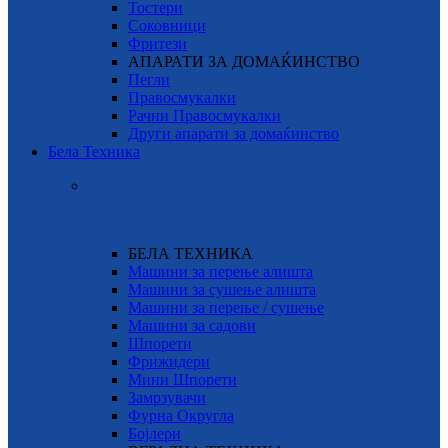
Тостери
Соковници
Фритези
АПАРАТИ ЗА ДОМАЌИНСТВО
Пегли
Правосмукалки
Рачни Правосмукалки
Други апарати за домаќинство
Бела Техника
БЕЛА ТЕХНИКА
Машини за перење алишта
Машини за сушење алишта
Машини за перење / сушење
Машини за садови
Шпорети
Фрижидери
Мини Шпорети
Замрзувачи
Фурна Округла
Бојлери