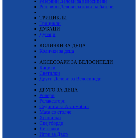
Резервни Делови за велосипеди
Резервни Делови за коли на батери
ТРИЦИКЛИ
Трицикли
ДУБАЦИ
Дубаци
КОЛИЧКИ ЗА ДЕЦА
Колички за деца
АКСЕСОАРИ ЗА ВЕЛОСИПЕДИ
Кациги
Светилки
Други Делови за Велосипеди
ДРУГО ЗА ДЕЦА
Ролери
Релаксатори
Седишта за Автомобил
Маса со столче
Хранилки
Скејтборди
Лизгалки
Игри за Двор