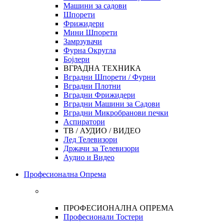
Машини за садови
Шпорети
Фрижидери
Мини Шпорети
Замрзувачи
Фурна Округла
Бојлери
ВГРАДНА ТЕХНИКА
Вградни Шпорети / Фурни
Вградни Плотни
Вградни Фрижидери
Вградни Машини за Садови
Вградни Микробранови печки
Аспиратори
ТВ / АУДИО / ВИДЕО
Лед Телевизори
Држачи за Телевизори
Аудио и Видео
Професионална Опрема
ПРОФЕСИОНАЛНА ОПРЕМА
Професионали Тостери