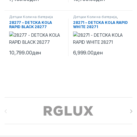
Детцки Коли на батерија
Детцки Коли на батерија
,
Детцки Мотори на батерија
28277 – DETCKA KOLA
28271 – DETCKA KOLA RAPID
RAPID BLACK 28277
WHITE 28271
10,799.00
ден
6,999.00
ден
Brands Carousel