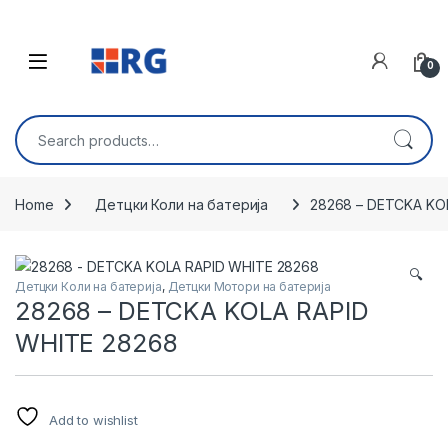
Skip to navigation
Skip to content
Open
0
Search for:
Home
Детцки Коли на батерија
28268 – DETCKA KO
🔍
Детцки Коли на батерија
,
Детцки Мотори на батерија
28268 – DETCKA KOLA RAPID
WHITE 28268
Add to wishlist