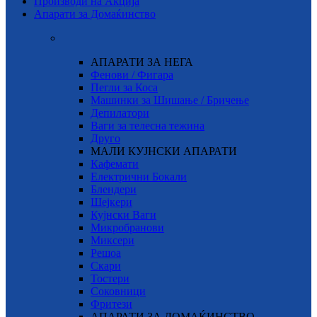
Производи на Акција
Апарати за Домаќинство
АПАРАТИ ЗА НЕГА
Фенови / Фигара
Пегли за Коса
Машинки за Шишање / Бричење
Депилатори
Ваги за телесна тежина
Друго
МАЛИ КУЈНСКИ АПАРАТИ
Кафемати
Електрични Бокали
Блендери
Шејкери
Кујнски Ваги
Микробранови
Миксери
Решоа
Скари
Тостери
Соковници
Фритези
АПАРАТИ ЗА ДОМАЌИНСТВО