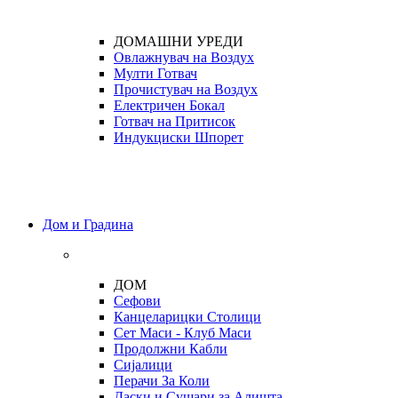
ДОМАШНИ УРЕДИ
Овлажнувач на Воздух
Мулти Готвач
Прочистувач на Воздух
Електричен Бокал
Готвач на Притисок
Индукциски Шпорет
Дом и Градина
ДОМ
Сефови
Канцеларицки Столици
Сет Маси - Клуб Маси
Продолжни Кабли
Сијалици
Перачи За Коли
Даски и Сушари за Алишта