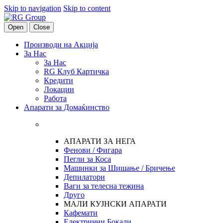
Skip to navigation
Skip to content
Open
Close
Производи на Акција
За Нас
За Нас
RG Клуб Картичка
Кредити
Локации
Работа
Апарати за Домаќинство
АПАРАТИ ЗА НЕГА
Фенови / Фигара
Пегли за Коса
Машинки за Шишање / Бричење
Депилатори
Ваги за телесна тежина
Друго
МАЛИ КУЈНСКИ АПАРАТИ
Кафемати
Електрични Бокали