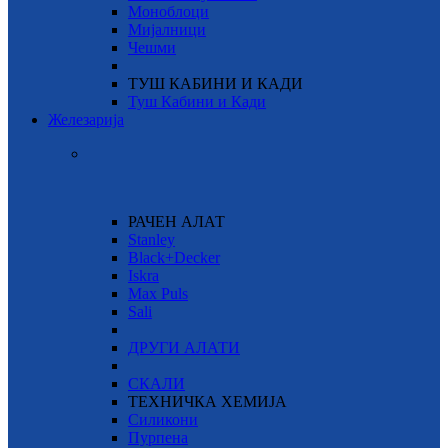
Моноблоци
Мијалници
Чешми
ТУШ КАБИНИ И КАДИ
Туш Кабини и Кади
Железарија
РАЧЕН АЛАТ
Stanley
Black+Decker
Iskra
Max Puls
Sali
ДРУГИ АЛАТИ
СКАЛИ
ТЕХНИЧКА ХЕМИЈА
Силикони
Пурпена