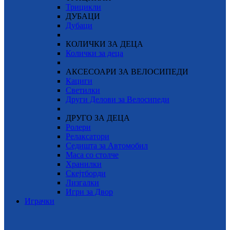
Трицикли
ДУБАЦИ
Дубаци
КОЛИЧКИ ЗА ДЕЦА
Колички за деца
АКСЕСОАРИ ЗА ВЕЛОСИПЕДИ
Кациги
Светилки
Други Делови за Велосипеди
ДРУГО ЗА ДЕЦА
Ролери
Релаксатори
Седишта за Автомобил
Маса со столче
Хранилки
Скејтборди
Лизгалки
Игри за Двор
Играчки