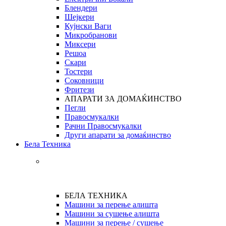
Блендери
Шејкери
Кујнски Ваги
Микробранови
Миксери
Решоа
Скари
Тостери
Соковници
Фритези
АПАРАТИ ЗА ДОМАЌИНСТВО
Пегли
Правосмукалки
Рачни Правосмукалки
Други апарати за домаќинство
Бела Техника
БЕЛА ТЕХНИКА
Машини за перење алишта
Машини за сушење алишта
Машини за перење / сушење