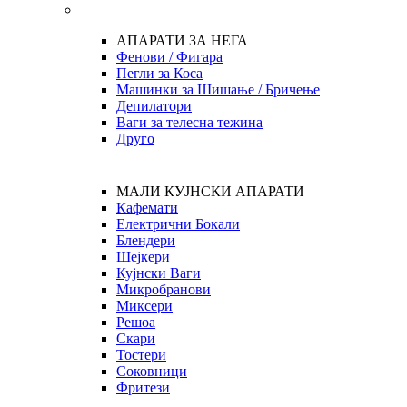
АПАРАТИ ЗА НЕГА
Фенови / Фигара
Пегли за Коса
Машинки за Шишање / Бричење
Депилатори
Ваги за телесна тежина
Друго
МАЛИ КУЈНСКИ АПАРАТИ
Кафемати
Електрични Бокали
Блендери
Шејкери
Кујнски Ваги
Микробранови
Миксери
Решоа
Скари
Тостери
Соковници
Фритези