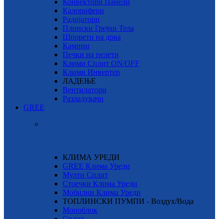
Конвектори Панели
Калорифери
Радијатори
Плински Грејни Тела
Шпорети на дрва
Камини
Печки на пелети
Клими Сплит ON/OFF
Клими Инвертер
ЛАДЕЊЕ
Вентилатори
Разладувачи
GREE
КЛИМА УРЕДИ
GREE Клима Уреди
Мулти Сплит
Стоечки Клима Уреди
Мобилни Клима Уреди
ТОПЛИНСКИ ПУМПИ - Воздух/Вода
Моноблок
Сплит