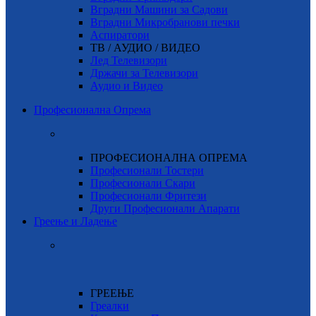
Вградни Машини за Садови
Вградни Микробранови печки
Аспиратори
ТВ / АУДИО / ВИДЕО
Лед Телевизори
Држачи за Телевизори
Аудио и Видео
Професионална Опрема
ПРОФЕСИОНАЛНА ОПРЕМА
Професионали Тостери
Професионали Скари
Професионали Фритези
Други Професионали Апарати
Греење и Ладење
ГРЕЕЊЕ
Греалки