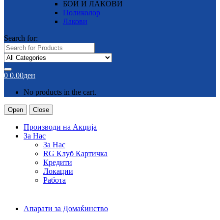
БОИ И ЛАКОВИ
Поликолор
Лакови
Search for:
0
0.00
ден
No products in the cart.
Open
Close
Производи на Акција
За Нас
За Нас
RG Клуб Картичка
Кредити
Локации
Работа
Апарати за Домаќинство