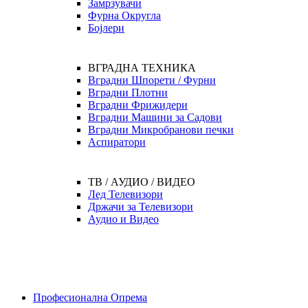
Замрзувачи
Фурна Округла
Бојлери
ВГРАДНА ТЕХНИКА
Вградни Шпорети / Фурни
Вградни Плотни
Вградни Фрижидери
Вградни Машини за Садови
Вградни Микробранови печки
Аспиратори
ТВ / АУДИО / ВИДЕО
Лед Телевизори
Држачи за Телевизори
Аудио и Видео
Професионална Опрема