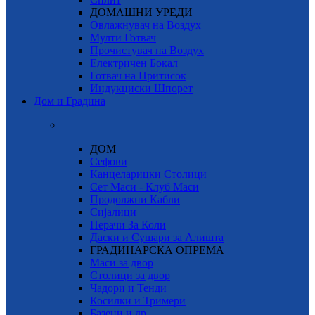
ДОМАШНИ УРЕДИ
Овлажнувач на Воздух
Мулти Готвач
Прочистувач на Воздух
Електричен Бокал
Готвач на Притисок
Индукциски Шпорет
Дом и Градина
ДОМ
Сефови
Канцеларицки Столици
Сет Маси - Клуб Маси
Продолжни Кабли
Сијалици
Перачи За Коли
Даски и Сушари за Алишта
ГРАДИНАРСКА ОПРЕМА
Маси за двор
Столици за двор
Чадори и Тенди
Косилки и Тримери
Базени и др.