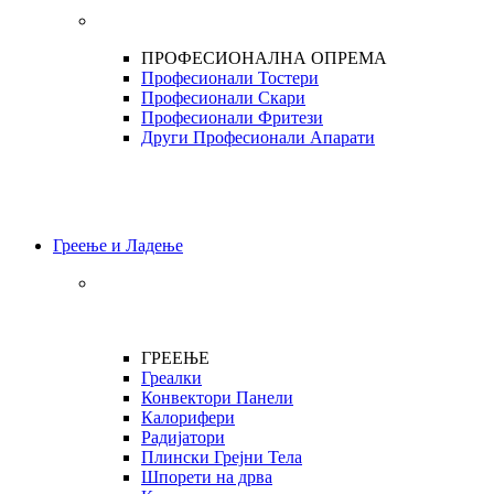
ПРОФЕСИОНАЛНА ОПРЕМА
Професионали Тостери
Професионали Скари
Професионали Фритези
Други Професионали Апарати
Греење и Ладење
ГРЕЕЊЕ
Греалки
Конвектори Панели
Калорифери
Радијатори
Плински Грејни Тела
Шпорети на дрва