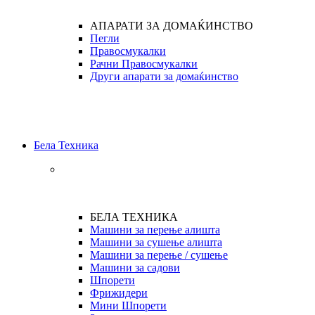
АПАРАТИ ЗА ДОМАЌИНСТВО
Пегли
Правосмукалки
Рачни Правосмукалки
Други апарати за домаќинство
Бела Техника
БЕЛА ТЕХНИКА
Машини за перење алишта
Машини за сушење алишта
Машини за перење / сушење
Машини за садови
Шпорети
Фрижидери
Мини Шпорети