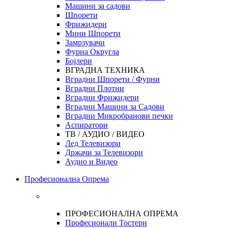
Машини за садови
Шпорети
Фрижидери
Мини Шпорети
Замрзувачи
Фурна Округла
Бојлери
ВГРАДНА ТЕХНИКА
Вградни Шпорети / Фурни
Вградни Плотни
Вградни Фрижидери
Вградни Машини за Садови
Вградни Микробранови печки
Аспиратори
ТВ / АУДИО / ВИДЕО
Лед Телевизори
Држачи за Телевизори
Аудио и Видео
Професионална Опрема
ПРОФЕСИОНАЛНА ОПРЕМА
Професионали Тостери