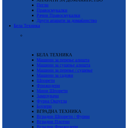
Пегли
Правосмукалки
Рачни Правосмукалки
Други апарати за домаќинство
Бела Техника
БЕЛА ТЕХНИКА
Машини за перење алишта
Машини за сушење алишта
Машини за перење / сушење
Машини за садови
Шпорети
Фрижидери
Мини Шпорети
Замрзувачи
Фурна Округла
Бојлери
ВГРАДНА ТЕХНИКА
Вградни Шпорети / Фурни
Вградни Плотни
Вградни Фрижидери