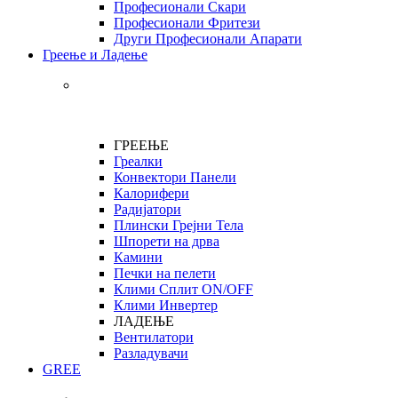
Професионали Скари
Професионали Фритези
Други Професионали Апарати
Греење и Ладење
ГРЕЕЊЕ
Греалки
Конвектори Панели
Калорифери
Радијатори
Плински Грејни Тела
Шпорети на дрва
Камини
Печки на пелети
Клими Сплит ON/OFF
Клими Инвертер
ЛАДЕЊЕ
Вентилатори
Разладувачи
GREE