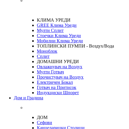
КЛИМА УРЕДИ
GREE Клима Уреди
Мулти Сплит
Стоечки Клима Уреди
Мобилни Клима Уреди
ТОПЛИНСКИ ПУМПИ - Воздух/Вода
Моноблок
Сплит
ДОМАШНИ УРЕДИ
Овлажнувач на Воздух
Мулти Готвач
Прочистувач на Воздух
Електричен Бокал
Готвач на Притисок
Индукциски Шпорет
Дом и Градина
ДОМ
Сефови
Канцеларицки Столици