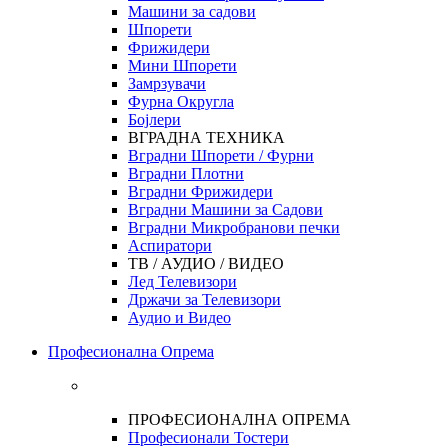
Машини за садови
Шпорети
Фрижидери
Мини Шпорети
Замрзувачи
Фурна Округла
Бојлери
ВГРАДНА ТЕХНИКА
Вградни Шпорети / Фурни
Вградни Плотни
Вградни Фрижидери
Вградни Машини за Садови
Вградни Микробранови печки
Аспиратори
ТВ / АУДИО / ВИДЕО
Лед Телевизори
Држачи за Телевизори
Аудио и Видео
Професионална Опрема
ПРОФЕСИОНАЛНА ОПРЕМА
Професионали Тостери