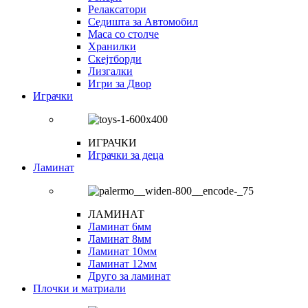
Релаксатори
Седишта за Автомобил
Маса со столче
Хранилки
Скејтборди
Лизгалки
Игри за Двор
Играчки
ИГРАЧКИ
Играчки за деца
Ламинат
ЛАМИНАТ
Ламинат 6мм
Ламинат 8мм
Ламинат 10мм
Ламинат 12мм
Друго за ламинат
Плочки и матриали