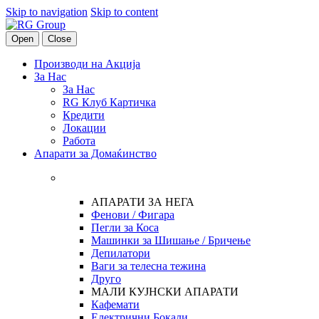
Skip to navigation
Skip to content
Open
Close
Производи на Акција
За Нас
За Нас
RG Клуб Картичка
Кредити
Локации
Работа
Апарати за Домаќинство
АПАРАТИ ЗА НЕГА
Фенови / Фигара
Пегли за Коса
Машинки за Шишање / Бричење
Депилатори
Ваги за телесна тежина
Друго
МАЛИ КУЈНСКИ АПАРАТИ
Кафемати
Електрични Бокали