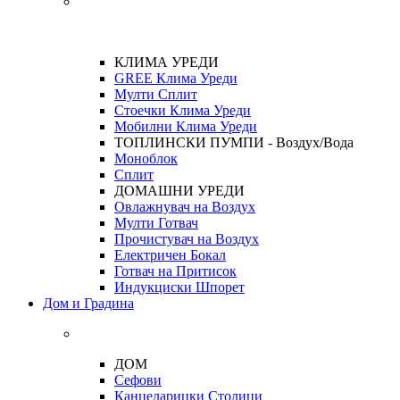
КЛИМА УРЕДИ
GREE Клима Уреди
Мулти Сплит
Стоечки Клима Уреди
Мобилни Клима Уреди
ТОПЛИНСКИ ПУМПИ - Воздух/Вода
Моноблок
Сплит
ДОМАШНИ УРЕДИ
Овлажнувач на Воздух
Мулти Готвач
Прочистувач на Воздух
Електричен Бокал
Готвач на Притисок
Индукциски Шпорет
Дом и Градина
ДОМ
Сефови
Канцеларицки Столици