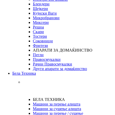
Блендери
Шејкери
Кујнски Ваги
Микробранови
Миксери
Решоа
Скари
Тостери
Соковници
Фритези
АПАРАТИ ЗА ДОМАЌИНСТВО
Пегли
Правосмукалки
Рачни Правосмукалки
Други апарати за домаќинство
Бела Техника
БЕЛА ТЕХНИКА
Машини за перење алишта
Машини за сушење алишта
Машини за перење / сушење