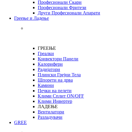
Професионали Скари
Професионали Фритези
Други Професионали Апарати
Греење и Ладење
ГРЕЕЊЕ
Греалки
Конвектори Панели
Калорифери
Радијатори
Плински Грејни Тела
Шпорети на дрва
Камини
Печки на пелети
Клими Сплит ON/OFF
Клими Инвертер
ЛАДЕЊЕ
Вентилатори
Разладувачи
GREE