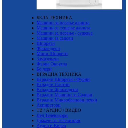
БЕЛА ТЕХНИКА
Машини за перење алишта
Машини за сушење алишта
Машини за перење / сушење
Машини за садови
Шпорети
Фрижидери
Мини Шпорети
Замрзувачи
Фурна Округла
Бојлери
ВГРАДНА ТЕХНИКА
Вградни Шпорети / Фурни
Вградни Плотни
Вградни Фрижидери
Вградни Машини за Садови
Вградни Микробранови печки
Аспиратори
ТВ / АУДИО / ВИДЕО
Лед Телевизори
Држачи за Телевизори
Аудио и Видео