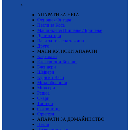
АПАРАТИ ЗА НЕГА
Фенови / Фигара
Пегли за Коса
Машинки за Шишање / Бричење
Депилатори
Ваги за телесна тежина
Друго
МАЛИ КУЈНСКИ АПАРАТИ
Кафемати
Електрични Бокали
Блендери
Шејкери
Кујнски Ваги
Микробранови
Миксери
Решоа
Скари
Тостери
Соковници
Фритези
АПАРАТИ ЗА ДОМАЌИНСТВО
Пегли
Правосмукалки