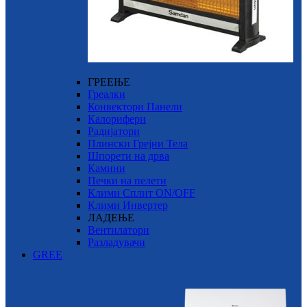
ГРЕЕЊЕ
Греалки
Конвектори Панели
Калорифери
Радијатори
Плински Грејни Тела
Шпорети на дрва
Камини
Печки на пелети
Клими Сплит ON/OFF
Клими Инвертер
ЛАДЕЊЕ
Вентилатори
Разладувачи
GREE