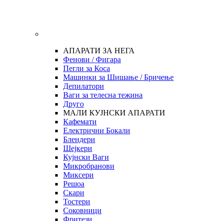
АПАРАТИ ЗА НЕГА
Фенови / Фигара
Пегли за Коса
Машинки за Шишање / Бричење
Депилатори
Ваги за телесна тежина
Друго
МАЛИ КУЈНСКИ АПАРАТИ
Кафемати
Електрични Бокали
Блендери
Шејкери
Кујнски Ваги
Микробранови
Миксери
Решоа
Скари
Тостери
Соковници
Фритези