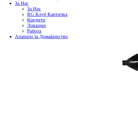
За Нас
За Нас
RG Клуб Картичка
Кредити
Локации
Работа
Апарати за Домаќинство