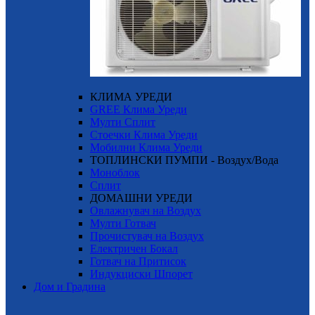
КЛИМА УРЕДИ
GREE Клима Уреди
Мулти Сплит
Стоечки Клима Уреди
Мобилни Клима Уреди
ТОПЛИНСКИ ПУМПИ - Воздух/Вода
Моноблок
Сплит
ДОМАШНИ УРЕДИ
Овлажнувач на Воздух
Мулти Готвач
Прочистувач на Воздух
Електричен Бокал
Готвач на Притисок
Индукциски Шпорет
Дом и Градина