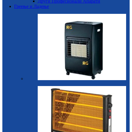
Други Професионали Апарати
Греење и Ладење