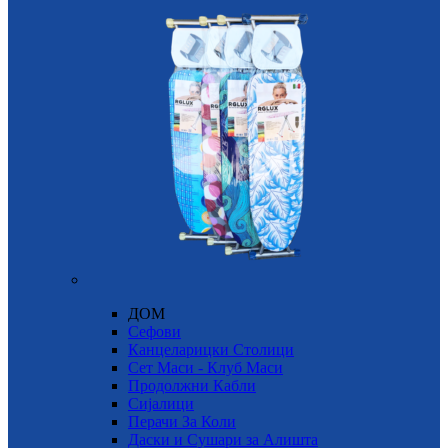
ДОМ
Сефови
Канцеларицки Столици
Сет Маси - Клуб Маси
Продолжни Кабли
Сијалици
Перачи За Коли
Даски и Сушари за Алишта