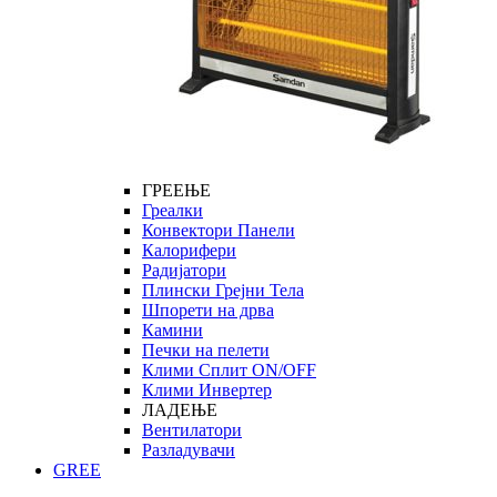
ГРЕЕЊЕ
Греалки
Конвектори Панели
Калорифери
Радијатори
Плински Грејни Тела
Шпорети на дрва
Камини
Печки на пелети
Клими Сплит ON/OFF
Клими Инвертер
ЛАДЕЊЕ
Вентилатори
Разладувачи
GREE