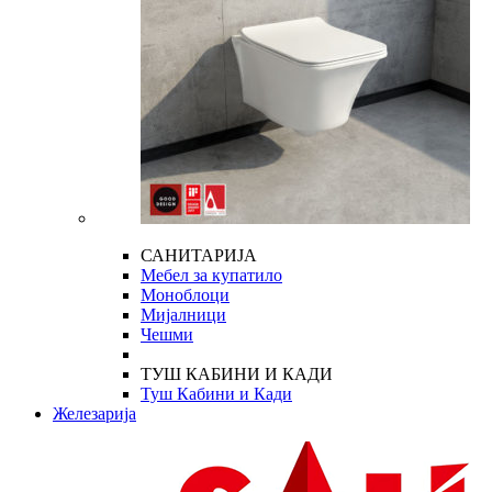
САНИТАРИЈА
Мебел за купатило
Моноблоци
Мијалници
Чешми
ТУШ КАБИНИ И КАДИ
Туш Кабини и Кади
Железарија