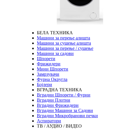
БЕЛА ТЕХНИКА
Машини за перење алишта
Машини за сушење алишта
Машини за перење / сушење
Машини за садови
Шпорети
Фрижидери
Мини Шпорети
Замрзувачи
Фурна Округла
Бојлери
ВГРАДНА ТЕХНИКА
Вградни Шпорети / Фурни
Вградни Плотни
Вградни Фрижидери
Вградни Машини за Садови
Вградни Микробранови печки
Аспиратори
ТВ / АУДИО / ВИДЕО