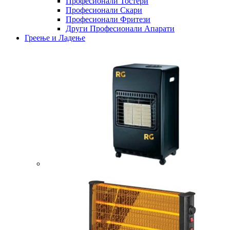
Професионали Тостери
Професионали Скари
Професионали Фритези
Други Професионали Апарати
Греење и Ладење