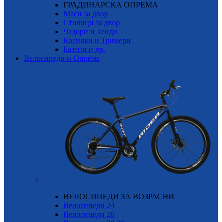
ГРАДИНАРСКА ОПРЕМА
Маси за двор
Столици за двор
Чадори и Тенди
Косилки и Тримери
Базени и др.
Велосипеди и Опрема
ВЕЛОСИПЕДИ ЗА ВОЗРАСНИ
Велосипеди 24
Велосипеди 26