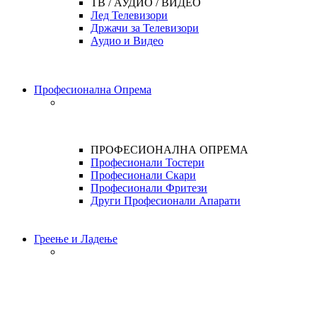
ТВ / АУДИО / ВИДЕО
Лед Телевизори
Држачи за Телевизори
Аудио и Видео
Професионална Опрема
ПРОФЕСИОНАЛНА ОПРЕМА
Професионали Тостери
Професионали Скари
Професионали Фритези
Други Професионали Апарати
Греење и Ладење