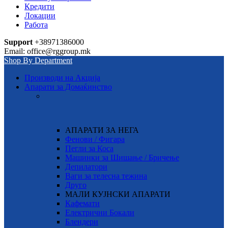
Кредити
Локации
Работа
Support
+38971386000
Email: office@rggroup.mk
Shop By Department
Производи на Акција
Апарати за Домаќинство
АПАРАТИ ЗА НЕГА
Фенови / Фигара
Пегли за Коса
Машинки за Шишање / Бричење
Депилатори
Ваги за телесна тежина
Друго
МАЛИ КУЈНСКИ АПАРАТИ
Кафемати
Електрични Бокали
Блендери