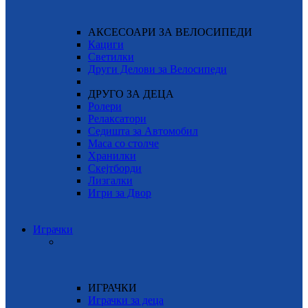
АКСЕСОАРИ ЗА ВЕЛОСИПЕДИ
Кациги
Светилки
Други Делови за Велосипеди
ДРУГО ЗА ДЕЦА
Ролери
Релаксатори
Седишта за Автомобил
Маса со столче
Хранилки
Скејтборди
Лизгалки
Игри за Двор
Играчки
ИГРАЧКИ
Играчки за деца