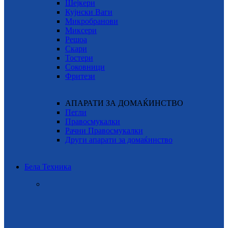
Шејкери
Кујнски Ваги
Микробранови
Миксери
Решоа
Скари
Тостери
Соковници
Фритези
АПАРАТИ ЗА ДОМАЌИНСТВО
Пегли
Правосмукалки
Рачни Правосмукалки
Други апарати за домаќинство
Бела Техника