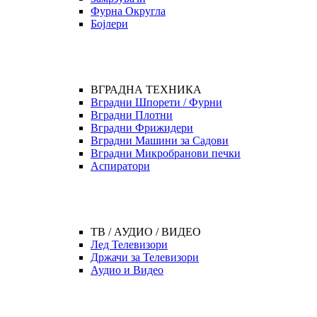
Фурна Округла
Бојлери
ВГРАДНА ТЕХНИКА
Вградни Шпорети / Фурни
Вградни Плотни
Вградни Фрижидери
Вградни Машини за Садови
Вградни Микробранови печки
Аспиратори
ТВ / АУДИО / ВИДЕО
Лед Телевизори
Држачи за Телевизори
Аудио и Видео