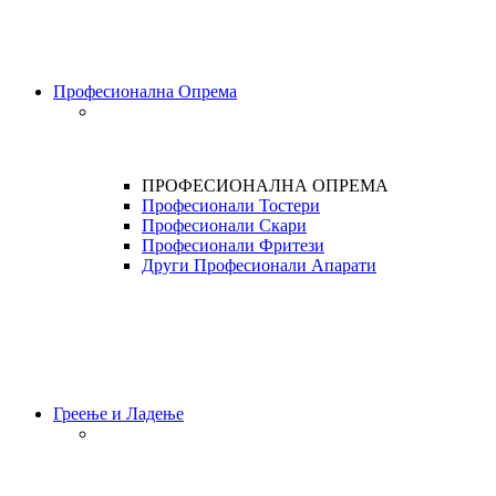
Професионална Опрема
ПРОФЕСИОНАЛНА ОПРЕМА
Професионали Тостери
Професионали Скари
Професионали Фритези
Други Професионали Апарати
Греење и Ладење