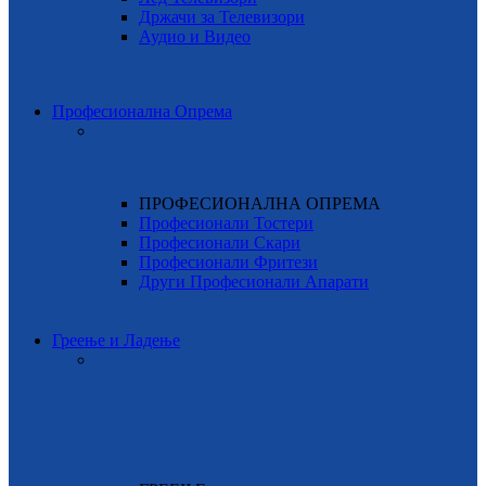
Држачи за Телевизори
Аудио и Видео
Професионална Опрема
ПРОФЕСИОНАЛНА ОПРЕМА
Професионали Тостери
Професионали Скари
Професионали Фритези
Други Професионали Апарати
Греење и Ладење