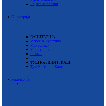
Лајсни за плочки
Санитарија
САНИТАРИЈА
Мебел за купатило
Моноблоци
Мијалници
Чешми
ТУШ КАБИНИ И КАДИ
Туш Кабини и Кади
Железарија