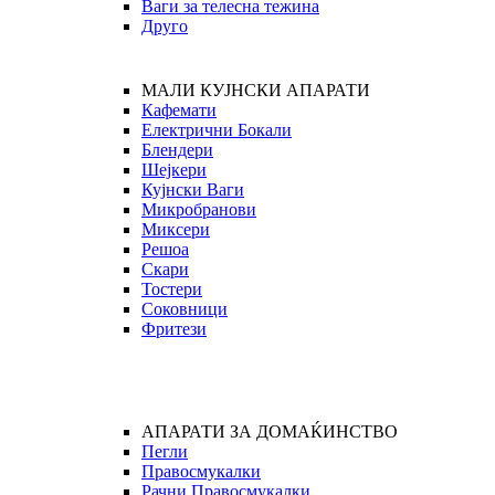
Ваги за телесна тежина
Друго
МАЛИ КУЈНСКИ АПАРАТИ
Кафемати
Електрични Бокали
Блендери
Шејкери
Кујнски Ваги
Микробранови
Миксери
Решоа
Скари
Тостери
Соковници
Фритези
АПАРАТИ ЗА ДОМАЌИНСТВО
Пегли
Правосмукалки
Рачни Правосмукалки