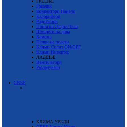
ГРЕЕЊЕ
Греалки
Конвектори Панели
Калорифери
Радијатори
Плински Грејни Тела
Шпорети на дрва
Камини
Печки на пелети
Клими Сплит ON/OFF
Клими Инвертер
ЛАДЕЊЕ
Вентилатори
Разладувачи
GREE
КЛИМА УРЕДИ
GREE Клима Уреди