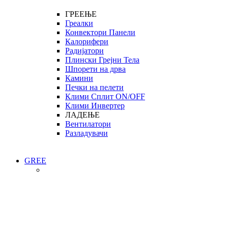
ГРЕЕЊЕ
Греалки
Конвектори Панели
Калорифери
Радијатори
Плински Грејни Тела
Шпорети на дрва
Камини
Печки на пелети
Клими Сплит ON/OFF
Клими Инвертер
ЛАДЕЊЕ
Вентилатори
Разладувачи
GREE