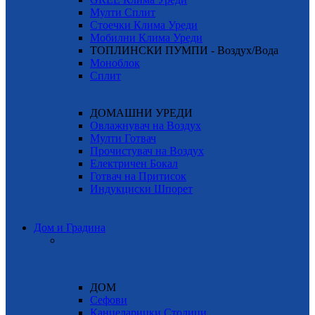
Мулти Сплит
Стоечки Клима Уреди
Мобилни Клима Уреди
ТОПЛИНСКИ ПУМПИ - Воздух/Вода
Моноблок
Сплит
ДОМАШНИ УРЕДИ
Овлажнувач на Воздух
Мулти Готвач
Прочистувач на Воздух
Електричен Бокал
Готвач на Притисок
Индукциски Шпорет
Дом и Градина
ДОМ
Сефови
Канцеларицки Столици