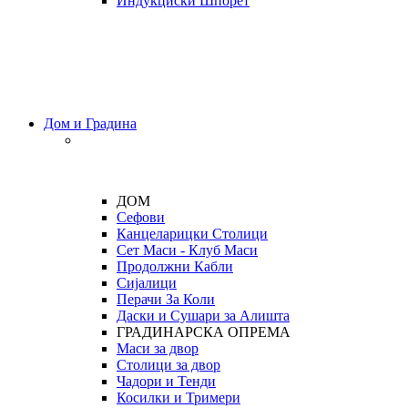
Индукциски Шпорет
Дом и Градина
ДОМ
Сефови
Канцеларицки Столици
Сет Маси - Клуб Маси
Продолжни Кабли
Сијалици
Перачи За Коли
Даски и Сушари за Алишта
ГРАДИНАРСКА ОПРЕМА
Маси за двор
Столици за двор
Чадори и Тенди
Косилки и Тримери