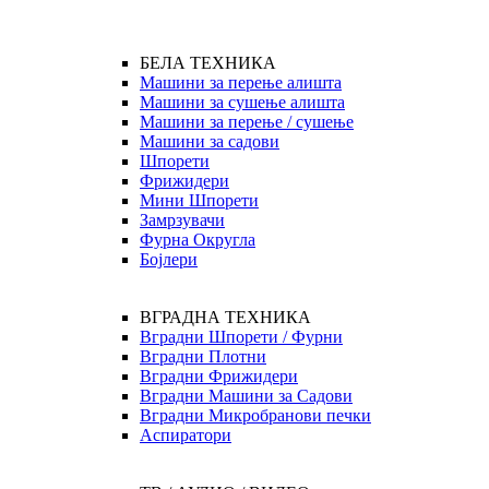
БЕЛА ТЕХНИКА
Машини за перење алишта
Машини за сушење алишта
Машини за перење / сушење
Машини за садови
Шпорети
Фрижидери
Мини Шпорети
Замрзувачи
Фурна Округла
Бојлери
ВГРАДНА ТЕХНИКА
Вградни Шпорети / Фурни
Вградни Плотни
Вградни Фрижидери
Вградни Машини за Садови
Вградни Микробранови печки
Аспиратори