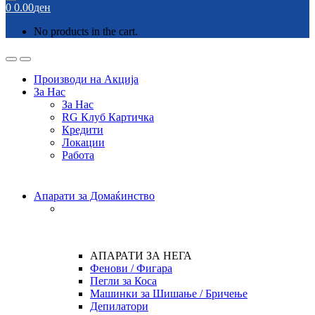
0
0.00
ден
No products in the cart.
Open
Close
Производи на Акција
За Нас
За Нас
RG Клуб Картичка
Кредити
Локации
Работа
Апарати за Домаќинство
АПАРАТИ ЗА НЕГА
Фенови / Фигара
Пегли за Коса
Машинки за Шишање / Бричење
Депилатори