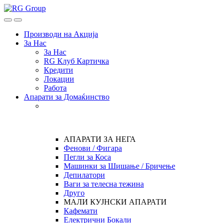
Skip
Skip
to
to
Open
Close
navigation
content
Производи на Акција
За Нас
За Нас
RG Клуб Картичка
Кредити
Локации
Работа
Апарати за Домаќинство
АПАРАТИ ЗА НЕГА
Фенови / Фигара
Пегли за Коса
Машинки за Шишање / Бричење
Депилатори
Ваги за телесна тежина
Друго
МАЛИ КУЈНСКИ АПАРАТИ
Кафемати
Електрични Бокали