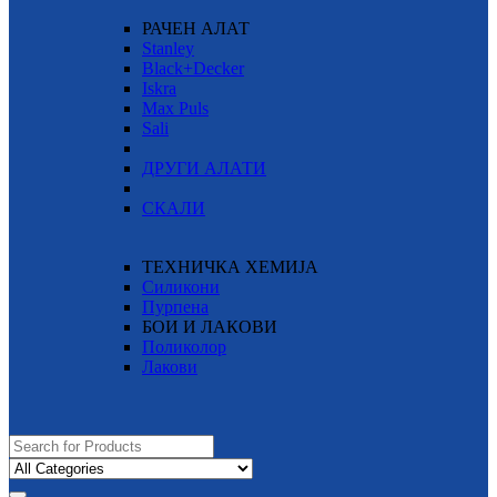
РАЧЕН АЛАТ
Stanley
Black+Decker
Iskra
Max Puls
Sali
ДРУГИ АЛАТИ
СКАЛИ
ТЕХНИЧКА ХЕМИЈА
Силикони
Пурпена
БОИ И ЛАКОВИ
Поликолор
Лакови
Search
for: