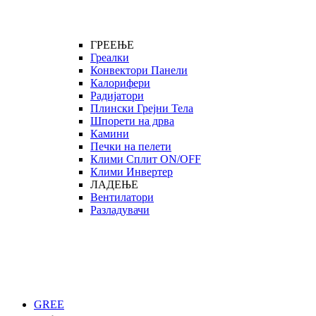
ГРЕЕЊЕ
Греалки
Конвектори Панели
Калорифери
Радијатори
Плински Грејни Тела
Шпорети на дрва
Камини
Печки на пелети
Клими Сплит ON/OFF
Клими Инвертер
ЛАДЕЊЕ
Вентилатори
Разладувачи
GREE