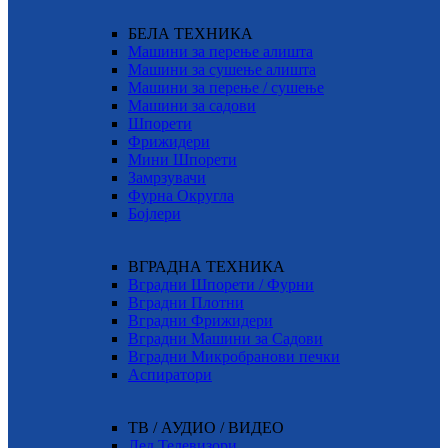
БЕЛА ТЕХНИКА
Машини за перење алишта
Машини за сушење алишта
Машини за перење / сушење
Машини за садови
Шпорети
Фрижидери
Мини Шпорети
Замрзувачи
Фурна Округла
Бојлери
ВГРАДНА ТЕХНИКА
Вградни Шпорети / Фурни
Вградни Плотни
Вградни Фрижидери
Вградни Машини за Садови
Вградни Микробранови печки
Аспиратори
ТВ / АУДИО / ВИДЕО
Лед Телевизори