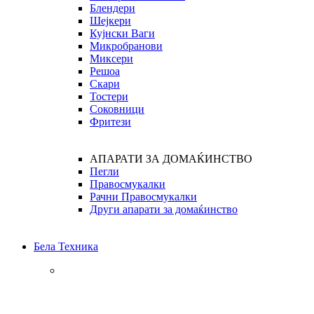
Блендери
Шејкери
Кујнски Ваги
Микробранови
Миксери
Решоа
Скари
Тостери
Соковници
Фритези
АПАРАТИ ЗА ДОМАЌИНСТВО
Пегли
Правосмукалки
Рачни Правосмукалки
Други апарати за домаќинство
Бела Техника