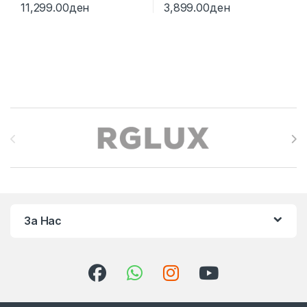
11,299.00
ден
3,899.00
ден
Brands Carousel
За Нас