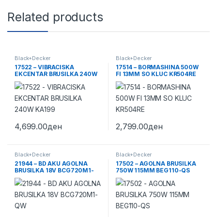
Related products
Black+Decker
Black+Decker
17522 – VIBRACISKA
17514 – BORMASHINA 500W
EKCENTAR BRUSILKA 240W
FI 13MM SO KLUC KR504RE
KA199
4,699.00
ден
2,799.00
ден
Black+Decker
Black+Decker
21944 – BD AKU AGOLNA
17502 – AGOLNA BRUSILKA
BRUSILKA 18V BCG720M1-
750W 115MM BEG110-QS
QW