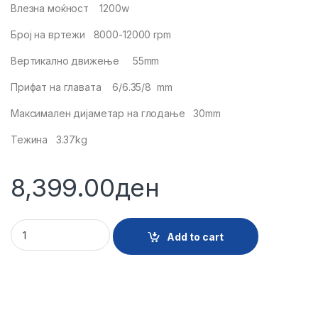
Влезна моќност 1200w
Број на вртежи 8000-12000 rpm
Вертикално движење 55mm
Прифат на главата 6/6.35/8 mm
Максимален дијаметар на глодање 30mm
Тежина 3.37kg
8,399.00
ден
18501 - GLODALKA 1200W KW1200E quantity
Add to cart