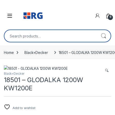
Skip to navigation
Skip to content
Open
0
Search for:
Home
Black+Decker
18501 – GLODALKA 1200W KW120
🔍
Black+Decker
18501 – GLODALKA 1200W
KW1200E
Add to wishlist