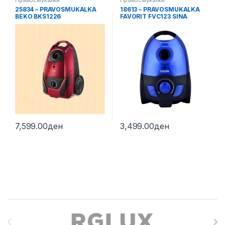
Правосмукалки
Правосмукалки
25834 – PRAVOSMUKALKA
18613 – PRAVOSMUKALKA
BEKO BKS1226
FAVORIT FVC123 SINA
7,599.00
ден
3,499.00
ден
Brands Carousel