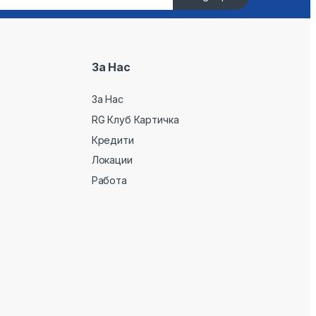
За Нас
За Нас
RG Клуб Картичка
Кредити
Локации
Работа