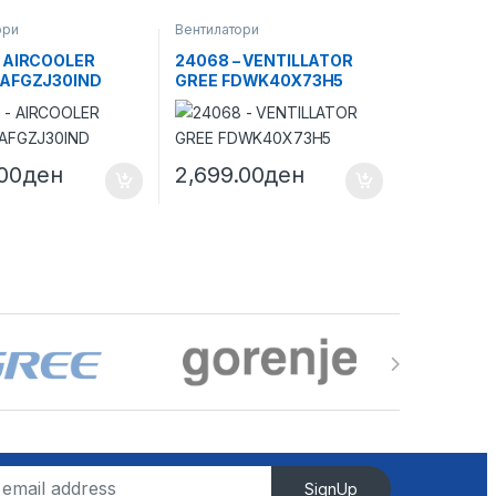
ори
Вентилатори
– AIRCOOLER
24068 – VENTILLATOR
FAFGZJ30IND
GREE FDWK40X73H5
.00
ден
2,699.00
ден
SignUp