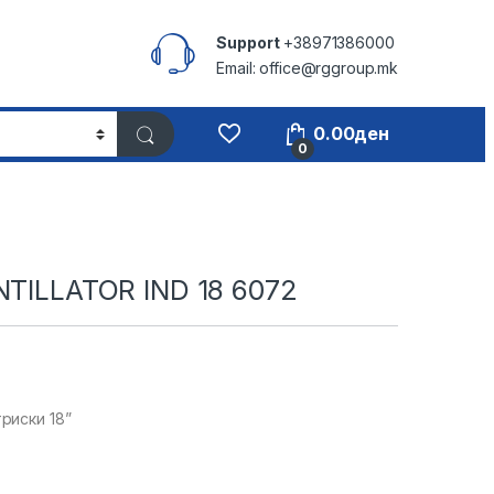
Support
+38971386000
Email: office@rggroup.mk
0.00
ден
0
NTILLATOR IND 18 6072
риски 18”