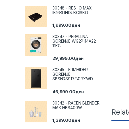
30348 - RESHO MAX
IK16BI INDUKCISKO
1,999.00
ден
30347 - PERALLNA
GORENJE WG2P114A22
11KG
29,999.00
ден
30345 - FRIZHIDER
GORENJE
SBSNRS917E41BXWD
46,999.00
ден
30342 - RACEN BLENDER
MAX HBS400W
Rela
1,399.00
ден