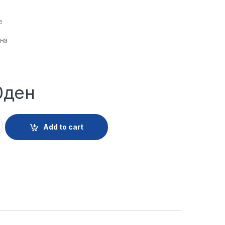
е
на
0
ден
R IND 18 6072 quantity
Add to cart