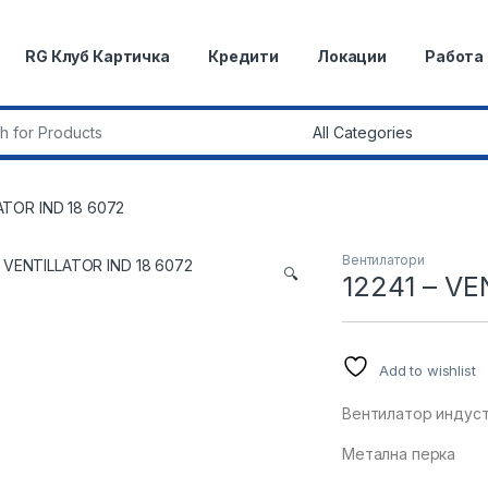
RG Клуб Картичка
Кредити
Локации
Работа
r:
ATOR IND 18 6072
Вентилатори
🔍
12241 – VE
Add to wishlist
Вентилатор индуст
Метална перка