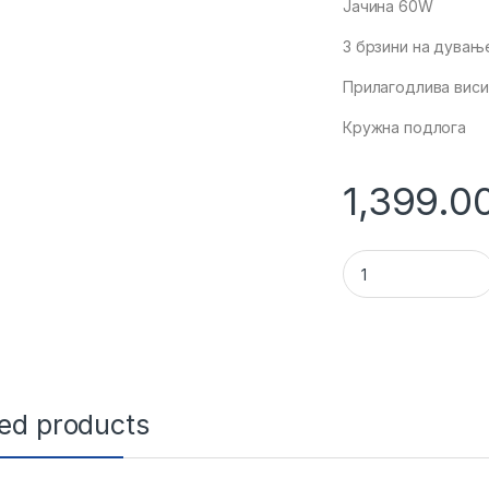
Јачина 60W
3 брзини на дувањ
Прилагодлива виси
Кружна подлога
1,399.0
12241 - VENTILLATO
ted products