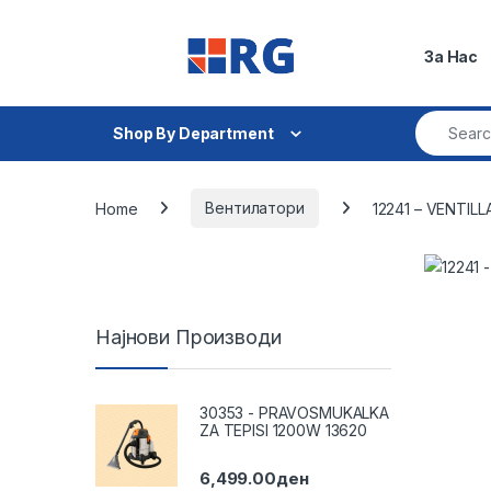
Skip to navigation
Skip to content
За Нас
Search fo
Shop By Department
Home
Вентилатори
12241 – VENTILL
Најнови Производи
30353 - PRAVOSMUKALKA
ZA TEPISI 1200W 13620
6,499.00
ден