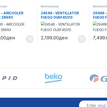
атори
Вентилатори
Вентилат
 – AIRCOOLER
24546 – VENTILLATOR
29469 
 28693
FUEGO OUSF45313
FUEGO 
.00
ден
2,199.00
ден
7,499
E