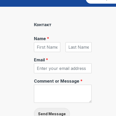
m
a
i
l
*
Контакт
Name
*
F
L
i
a
Email
*
r
s
s
t
t
Comment or Message
*
Send Message