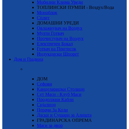
Мобилни Клима Уреди
ТОПЛИНСКИ ПУМПИ - Воздух/Вода
Моноблок
Сплит
ДОМАШНИ УРЕДИ
Овлажнувач на Воздух
Мулти Готвач
Прочистувач на Воздух
Електричен Бокал
Готвач на Притисок
Индукциски Шпорет
Дом и Градина
ДОМ
Сефови
Канцеларицки Столици
Сет Маси - Клуб Маси
Продолжни Кабли
Сијалици
Перачи За Коли
Даски и Сушари за Алишта
ГРАДИНАРСКА ОПРЕМА
Маси за двор