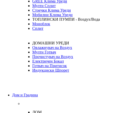
GREE Клима Уреди
Мулти Сплит
Стоечки Клима Уреди
Мобилни Клима Уреди
ТОПЛИНСКИ ПУМПИ - Воздух/Вода
Моноблок
Сплит
ДОМАШНИ УРЕДИ
Овлажнувач на Воздух
Мулти Готвач
Прочистувач на Воздух
Електричен Бокал
Готвач на Притисок
Индукциски Шпорет
Дом и Градина
ДОМ