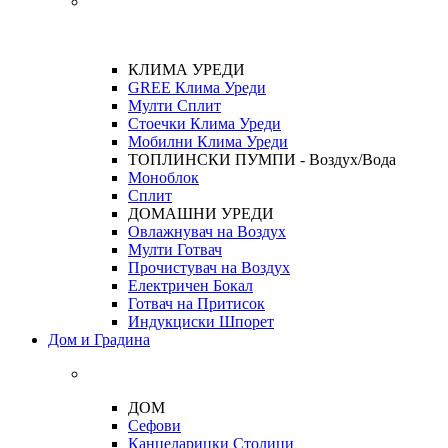
КЛИМА УРЕДИ
GREE Клима Уреди
Мулти Сплит
Стоечки Клима Уреди
Мобилни Клима Уреди
ТОПЛИНСКИ ПУМПИ - Воздух/Вода
Моноблок
Сплит
ДОМАШНИ УРЕДИ
Овлажнувач на Воздух
Мулти Готвач
Прочистувач на Воздух
Електричен Бокал
Готвач на Притисок
Индукциски Шпорет
Дом и Градина
ДОМ
Сефови
Канцеларицки Столици