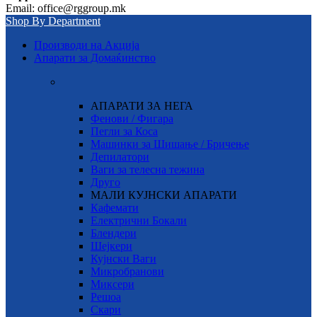
Email: office@rggroup.mk
Shop By Department
Производи на Акција
Апарати за Домаќинство
АПАРАТИ ЗА НЕГА
Фенови / Фигара
Пегли за Коса
Машинки за Шишање / Бричење
Депилатори
Ваги за телесна тежина
Друго
МАЛИ КУЈНСКИ АПАРАТИ
Кафемати
Електрични Бокали
Блендери
Шејкери
Кујнски Ваги
Микробранови
Миксери
Решоа
Скари