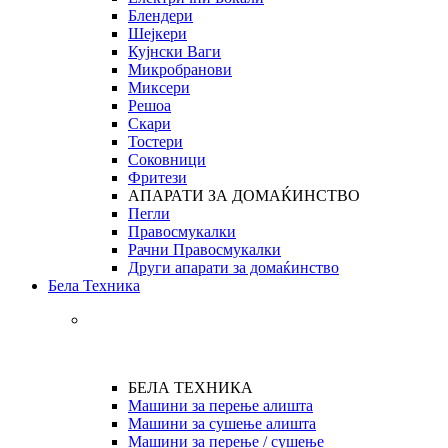
Блендери
Шејкери
Кујнски Ваги
Микробранови
Миксери
Решоа
Скари
Тостери
Соковници
Фритези
АПАРАТИ ЗА ДОМАЌИНСТВО
Пегли
Правосмукалки
Рачни Правосмукалки
Други апарати за домаќинство
Бела Техника
БЕЛА ТЕХНИКА
Машини за перење алишта
Машини за сушење алишта
Машини за перење / сушење