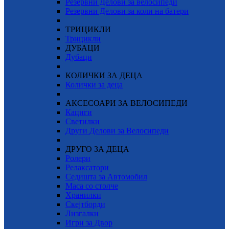
Резервни Делови за велосипеди
Резервни Делови за коли на батери
ТРИЦИКЛИ
Трицикли
ДУБАЦИ
Дубаци
КОЛИЧКИ ЗА ДЕЦА
Колички за деца
АКСЕСОАРИ ЗА ВЕЛОСИПЕДИ
Кациги
Светилки
Други Делови за Велосипеди
ДРУГО ЗА ДЕЦА
Ролери
Релаксатори
Седишта за Автомобил
Маса со столче
Хранилки
Скејтборди
Лизгалки
Игри за Двор