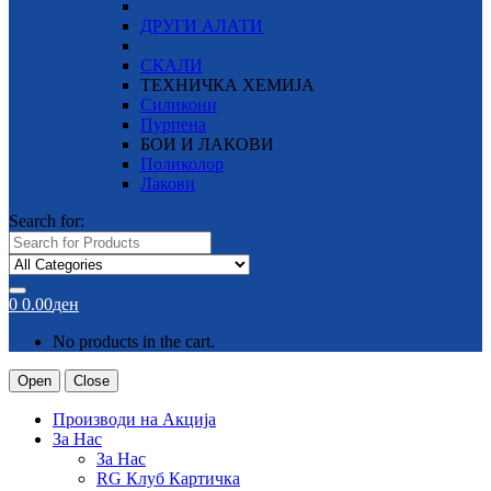
ДРУГИ АЛАТИ
СКАЛИ
ТЕХНИЧКА ХЕМИЈА
Силикони
Пурпена
БОИ И ЛАКОВИ
Поликолор
Лакови
Search for:
0
0.00
ден
No products in the cart.
Open
Close
Производи на Акција
За Нас
За Нас
RG Клуб Картичка