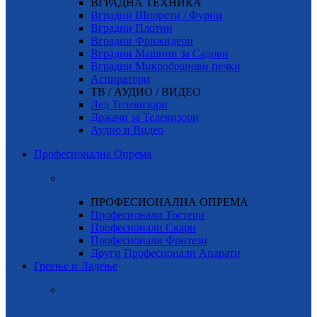
ВГРАДНА ТЕХНИКА
Вградни Шпорети / Фурни
Вградни Плотни
Вградни Фрижидери
Вградни Машини за Садови
Вградни Микробранови печки
Аспиратори
ТВ / АУДИО / ВИДЕО
Лед Телевизори
Држачи за Телевизори
Аудио и Видео
Професионална Опрема
ПРОФЕСИОНАЛНА ОПРЕМА
Професионали Тостери
Професионали Скари
Професионали Фритези
Други Професионали Апарати
Греење и Ладење