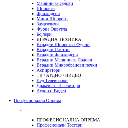
Машини за садови
Шпорети
Фрижидери
Мини Шпорети
Замрзувачи
Фурна Округла
Бојлери
ВГРАДНА ТЕХНИКА
Вградни Шпорети / Фурни
Вградни Плотни
Вградни Фрижидери
Вградни Машини за Садови
Вградни Микробранови печки
Аспиратори
ТВ / АУДИО / ВИДЕО
Лед Телевизори
Држачи за Телевизори
Аудио и Видео
Професионална Опрема
ПРОФЕСИОНАЛНА ОПРЕМА
Професионали Тостери