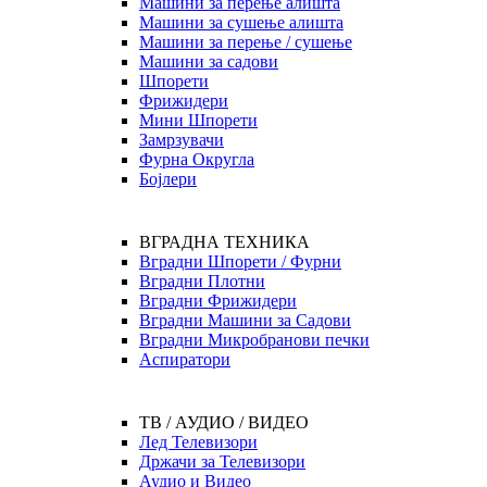
Машини за перење алишта
Машини за сушење алишта
Машини за перење / сушење
Машини за садови
Шпорети
Фрижидери
Мини Шпорети
Замрзувачи
Фурна Округла
Бојлери
ВГРАДНА ТЕХНИКА
Вградни Шпорети / Фурни
Вградни Плотни
Вградни Фрижидери
Вградни Машини за Садови
Вградни Микробранови печки
Аспиратори
ТВ / АУДИО / ВИДЕО
Лед Телевизори
Држачи за Телевизори
Аудио и Видео