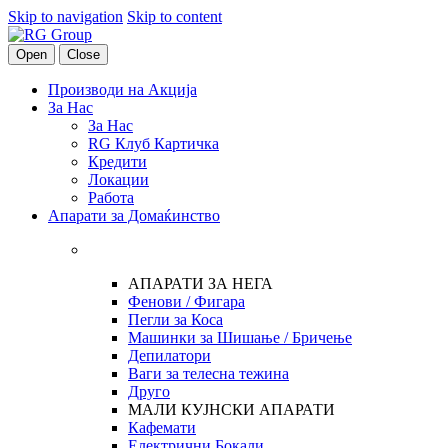
Skip to navigation
Skip to content
Open
Close
Производи на Акција
За Нас
За Нас
RG Клуб Картичка
Кредити
Локации
Работа
Апарати за Домаќинство
АПАРАТИ ЗА НЕГА
Фенови / Фигара
Пегли за Коса
Машинки за Шишање / Бричење
Депилатори
Ваги за телесна тежина
Друго
МАЛИ КУЈНСКИ АПАРАТИ
Кафемати
Електрични Бокали