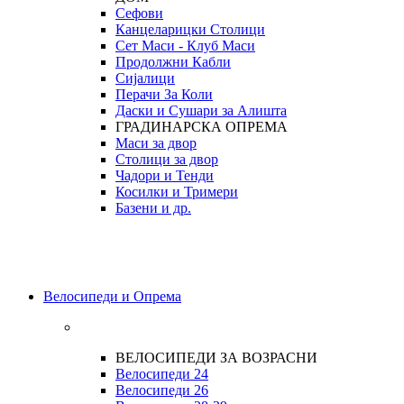
Сефови
Канцеларицки Столици
Сет Маси - Клуб Маси
Продолжни Кабли
Сијалици
Перачи За Коли
Даски и Сушари за Алишта
ГРАДИНАРСКА ОПРЕМА
Маси за двор
Столици за двор
Чадори и Тенди
Косилки и Тримери
Базени и др.
Велосипеди и Опрема
ВЕЛОСИПЕДИ ЗА ВОЗРАСНИ
Велосипеди 24
Велосипеди 26