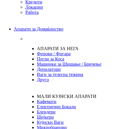
Кредити
Локации
Работа
Апарати за Домаќинство
АПАРАТИ ЗА НЕГА
Фенови / Фигара
Пегли за Коса
Машинки за Шишање / Бричење
Депилатори
Ваги за телесна тежина
Друго
МАЛИ КУЈНСКИ АПАРАТИ
Кафемати
Електрични Бокали
Блендери
Шејкери
Кујнски Ваги
Микробранови