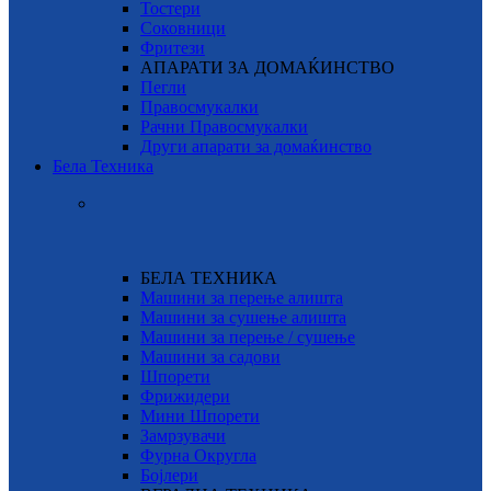
Тостери
Соковници
Фритези
АПАРАТИ ЗА ДОМАЌИНСТВО
Пегли
Правосмукалки
Рачни Правосмукалки
Други апарати за домаќинство
Бела Техника
БЕЛА ТЕХНИКА
Машини за перење алишта
Машини за сушење алишта
Машини за перење / сушење
Машини за садови
Шпорети
Фрижидери
Мини Шпорети
Замрзувачи
Фурна Округла
Бојлери