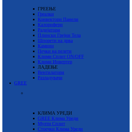
ГРЕЕЊЕ
Греалки
Конвектори Панели
Калорифери
Радијатори
Плински Грејни Тела
Шпорети на дрва
Камини
Печки на пелети
Клими Сплит ON/OFF
Клими Инвертер
ЛАДЕЊЕ
Вентилатори
Разладувачи
GREE
КЛИМА УРЕДИ
GREE Клима Уреди
Мулти Сплит
Стоечки Клима Уреди