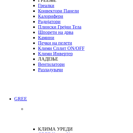
ГРЕЕЊЕ
Греалки
Конвектори Панели
Калорифери
Радијатори
Плински Грејни Тела
Шпорети на дрва
Камини
Печки на пелети
Клими Сплит ON/OFF
Клими Инвертер
ЛАДЕЊЕ
Вентилатори
Разладувачи
GREE
КЛИМА УРЕДИ