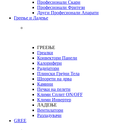
Професионали Скари
Професионали Фритези
Други Професионали Апарати
Греење и Ладење
ГРЕЕЊЕ
Греалки
Конвектори Панели
Калорифери
Радијатори
Плински Грејни Тела
Шпорети на дрва
Камини
Печки на пелети
Клими Сплит ON/OFF
Клими Инвертер
ЛАДЕЊЕ
Вентилатори
Разладувачи
GREE