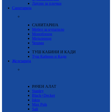
Лајсни за плочки
Санитарија
САНИТАРИЈА
Мебел за купатило
Моноблоци
Мијалници
Чешми
ТУШ КАБИНИ И КАДИ
Туш Кабини и Кади
Железарија
РАЧЕН АЛАТ
Stanley
Black+Decker
Iskra
Max Puls
Sali