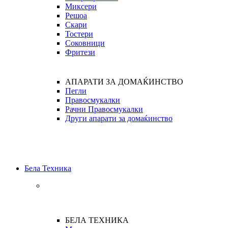
Миксери
Решоа
Скари
Тостери
Соковници
Фритези
АПАРАТИ ЗА ДОМАЌИНСТВО
Пегли
Правосмукалки
Рачни Правосмукалки
Други апарати за домаќинство
Бела Техника
БЕЛА ТЕХНИКА