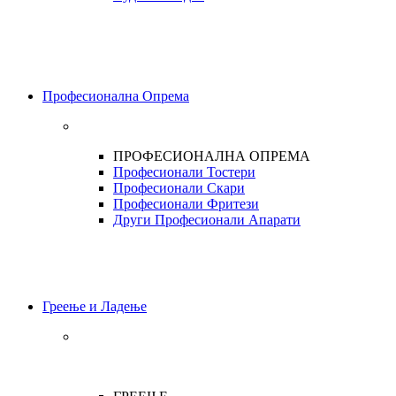
Професионална Опрема
ПРОФЕСИОНАЛНА ОПРЕМА
Професионали Тостери
Професионали Скари
Професионали Фритези
Други Професионали Апарати
Греење и Ладење