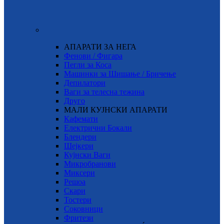
АПАРАТИ ЗА НЕГА
Фенови / Фигара
Пегли за Коса
Машинки за Шишање / Бричење
Депилатори
Ваги за телесна тежина
Друго
МАЛИ КУЈНСКИ АПАРАТИ
Кафемати
Електрични Бокали
Блендери
Шејкери
Кујнски Ваги
Микробранови
Миксери
Решоа
Скари
Тостери
Соковници
Фритези