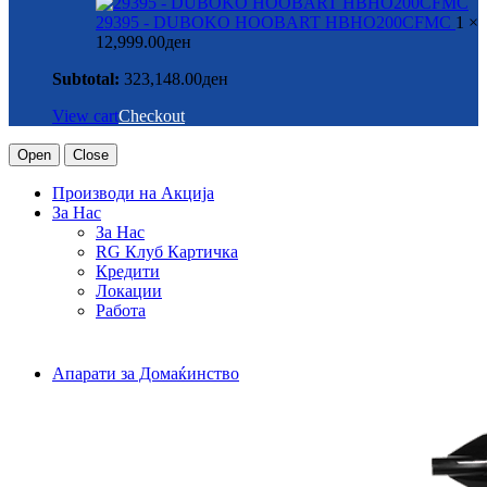
29395 - DUBOKO HOOBART HBHO200CFMC
1 ×
12,999.00
ден
Subtotal:
323,148.00
ден
View cart
Checkout
Open
Close
Производи на Акција
За Нас
За Нас
RG Клуб Картичка
Кредити
Локации
Работа
Апарати за Домаќинство