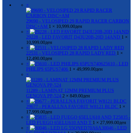
×
29690 - VELOSIPED 29 RAPID RACER CARBON
DISC+AM
1 ×
10,999.00
ден
×
29228 - LED FAVORIT D43U20B-20D 14AND
1 ×
10,999.00
ден
×
22531 - VELOSIPED 28 RAPID LADY RED
1 ×
12,490.00
ден
×
25610 - LED
PHILIPS 65PUS7406
1 ×
49,999.00
ден
×
11289 - LAMINAT 12MM PREMIUM PLUS
GENOVA PP-524
2 ×
849.00
ден
×
29677 - PERALLNA FAVORIT W8121 BLDC
1 ×
17,999.00
ден
×
25835 -
LED FUEGO 65ELU610 AND T
1 ×
27,999.00
ден
×
30046 - LED