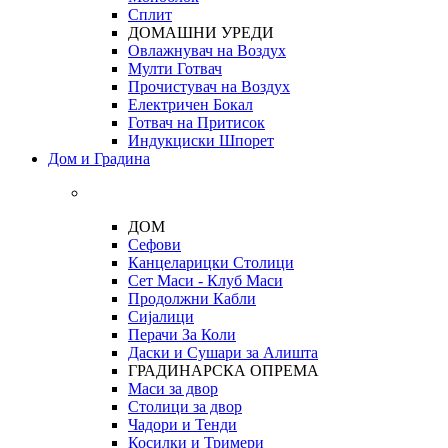
Сплит
ДОМАШНИ УРЕДИ
Овлажнувач на Воздух
Мулти Готвач
Прочистувач на Воздух
Електричен Бокал
Готвач на Притисок
Индукциски Шпорет
Дом и Градина
ДОМ
Сефови
Канцеларицки Столици
Сет Маси - Клуб Маси
Продолжни Кабли
Сијалици
Перачи За Коли
Даски и Сушари за Алишта
ГРАДИНАРСКА ОПРЕМА
Маси за двор
Столици за двор
Чадори и Тенди
Косилки и Тримери