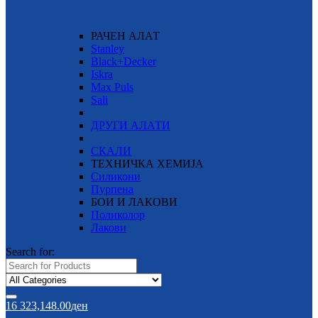
РАЧЕН АЛАТ
Stanley
Black+Decker
Iskra
Max Puls
Sali
ДРУГИ АЛАТИ
СКАЛИ
ТЕХНИЧКА ХЕМИЈА
Силикони
Пурпена
БОИ И ЛАКОВИ
Поликолор
Лакови
Search for:
16
323,148.00
ден