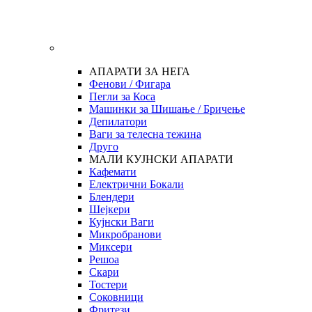
АПАРАТИ ЗА НЕГА
Фенови / Фигара
Пегли за Коса
Машинки за Шишање / Бричење
Депилатори
Ваги за телесна тежина
Друго
МАЛИ КУЈНСКИ АПАРАТИ
Кафемати
Електрични Бокали
Блендери
Шејкери
Кујнски Ваги
Микробранови
Миксери
Решоа
Скари
Тостери
Соковници
Фритези