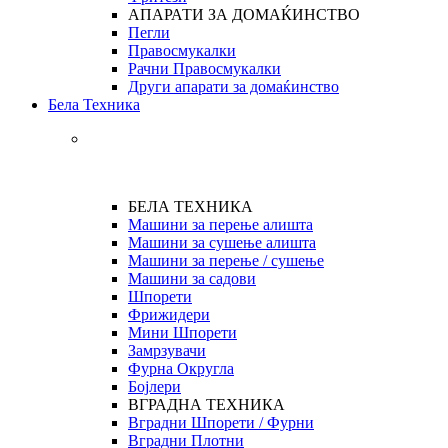
АПАРАТИ ЗА ДОМАЌИНСТВО
Пегли
Правосмукалки
Рачни Правосмукалки
Други апарати за домаќинство
Бела Техника
БЕЛА ТЕХНИКА
Машини за перење алишта
Машини за сушење алишта
Машини за перење / сушење
Машини за садови
Шпорети
Фрижидери
Мини Шпорети
Замрзувачи
Фурна Округла
Бојлери
ВГРАДНА ТЕХНИКА
Вградни Шпорети / Фурни
Вградни Плотни