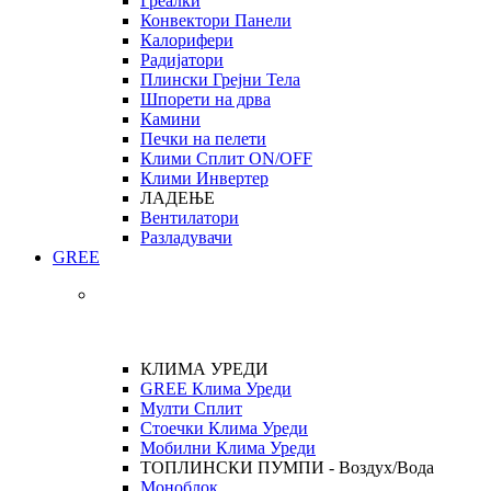
Греалки
Конвектори Панели
Калорифери
Радијатори
Плински Грејни Тела
Шпорети на дрва
Камини
Печки на пелети
Клими Сплит ON/OFF
Клими Инвертер
ЛАДЕЊЕ
Вентилатори
Разладувачи
GREE
КЛИМА УРЕДИ
GREE Клима Уреди
Мулти Сплит
Стоечки Клима Уреди
Мобилни Клима Уреди
ТОПЛИНСКИ ПУМПИ - Воздух/Вода
Моноблок