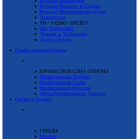
Вградни Фрижидери
Вградни Машини за Садови
Вградни Микробранови печки
Аспиратори
ТВ / АУДИО / ВИДЕО
Лед Телевизори
Држачи за Телевизори
Аудио и Видео
Професионална Опрема
ПРОФЕСИОНАЛНА ОПРЕМА
Професионали Тостери
Професионали Скари
Професионали Фритези
Други Професионали Апарати
Греење и Ладење
ГРЕЕЊЕ
Греалки