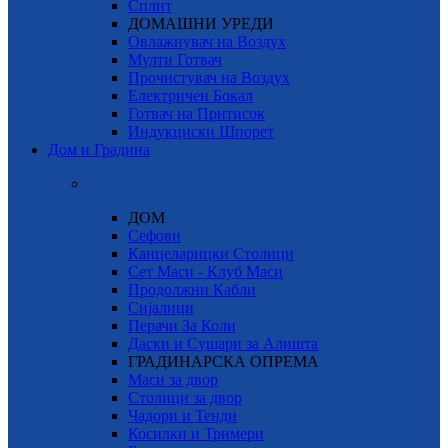
Сплит
ДОМАШНИ УРЕДИ
Овлажнувач на Воздух
Мулти Готвач
Прочистувач на Воздух
Електричен Бокал
Готвач на Притисок
Индукциски Шпорет
Дом и Градина
ДОМ
Сефови
Канцеларицки Столици
Сет Маси - Клуб Маси
Продолжни Кабли
Сијалици
Перачи За Коли
Даски и Сушари за Алишта
ГРАДИНАРСКА ОПРЕМА
Маси за двор
Столици за двор
Чадори и Тенди
Косилки и Тримери