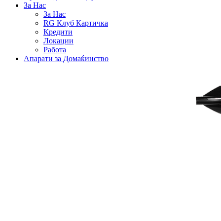
За Нас
За Нас
RG Клуб Картичка
Кредити
Локации
Работа
Апарати за Домаќинство