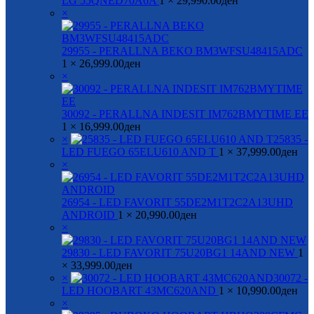
LG 55QNED70A6A
1 ×
29,990.00
ден
×
29955 - PERALLNA BEKO BM3WFSU48415ADC
1 ×
26,999.00
ден
×
30092 - PERALLNA INDESIT IM762BMYTIME EE
1 ×
16,999.00
ден
×
25835 -
LED FUEGO 65ELU610 AND T
1 ×
37,999.00
ден
×
26954 - LED FAVORIT 55DE2M1T2C2A13UHD
ANDROID
1 ×
20,990.00
ден
×
29830 - LED FAVORIT 75U20BG1 14AND NEW
1
×
33,999.00
ден
×
30072 -
LED HOOBART 43MC620AND
1 ×
10,990.00
ден
×