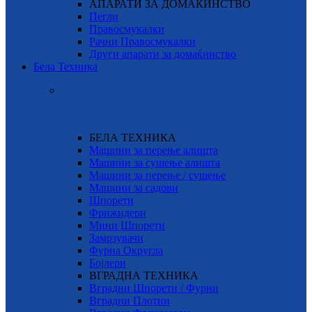
АПАРАТИ ЗА ДОМАЌИНСТВО
Пегли
Правосмукалки
Рачни Правосмукалки
Други апарати за домаќинство
Бела Техника
БЕЛА ТЕХНИКА
Машини за перење алишта
Машини за сушење алишта
Машини за перење / сушење
Машини за садови
Шпорети
Фрижидери
Мини Шпорети
Замрзувачи
Фурна Округла
Бојлери
ВГРАДНА ТЕХНИКА
Вградни Шпорети / Фурни
Вградни Плотни