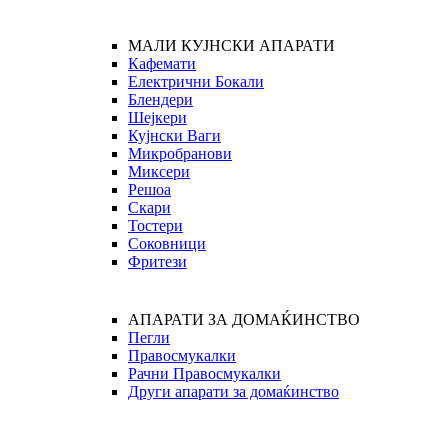
МАЛИ КУЈНСКИ АПАРАТИ
Кафемати
Електрични Бокали
Блендери
Шејкери
Кујнски Ваги
Микробранови
Миксери
Решоа
Скари
Тостери
Соковници
Фритези
АПАРАТИ ЗА ДОМАЌИНСТВО
Пегли
Правосмукалки
Рачни Правосмукалки
Други апарати за домаќинство