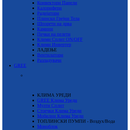
Конвектори Панели
Калорифери
Радијатори
Плински Грејни Тела
Шпорети на дрва
Камини
Печки на пелети
Клими Сплит ON/OFF
Клими Инвертер
ЛАДЕЊЕ
Вентилатори
Разладувачи
GREE
КЛИМА УРЕДИ
GREE Клима Уреди
Мулти Сплит
Стоечки Клима Уреди
Мобилни Клима Уреди
ТОПЛИНСКИ ПУМПИ - Воздух/Вода
Моноблок