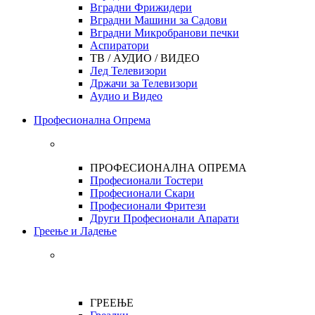
Вградни Фрижидери
Вградни Машини за Садови
Вградни Микробранови печки
Аспиратори
ТВ / АУДИО / ВИДЕО
Лед Телевизори
Држачи за Телевизори
Аудио и Видео
Професионална Опрема
ПРОФЕСИОНАЛНА ОПРЕМА
Професионали Тостери
Професионали Скари
Професионали Фритези
Други Професионали Апарати
Греење и Ладење
ГРЕЕЊЕ