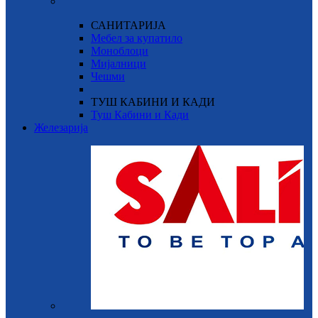
САНИТАРИЈА
Мебел за купатило
Моноблоци
Мијалници
Чешми
ТУШ КАБИНИ И КАДИ
Туш Кабини и Кади
Железарија