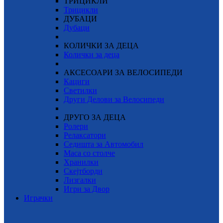
ТРИЦИКЛИ
Трицикли
ДУБАЦИ
Дубаци
КОЛИЧКИ ЗА ДЕЦА
Колички за деца
АКСЕСОАРИ ЗА ВЕЛОСИПЕДИ
Кациги
Светилки
Други Делови за Велосипеди
ДРУГО ЗА ДЕЦА
Ролери
Релаксатори
Седишта за Автомобил
Маса со столче
Хранилки
Скејтборди
Лизгалки
Игри за Двор
Играчки